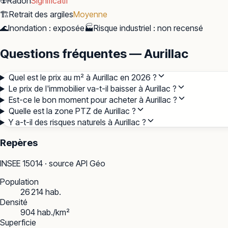
☢️
Radon
Significatif
🏗️
Retrait des argiles
Moyenne
🌊
Inondation
:
exposée
🏭
Risque industriel
:
non recensé
Questions fréquentes — Aurillac
Quel est le prix au m² à Aurillac en 2026 ?
Le prix de l'immobilier va-t-il baisser à Aurillac ?
Est-ce le bon moment pour acheter à Aurillac ?
Quelle est la zone PTZ de Aurillac ?
Y a-t-il des risques naturels à Aurillac ?
Repères
INSEE
15014
· source API Géo
Population
26 214 hab.
Densité
904 hab./km²
Superficie