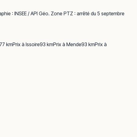
phie :
INSEE / API Géo
. Zone PTZ : arrêté du 5 septembre
77
km
Prix à
Issoire
93
km
Prix à
Mende
93
km
Prix à