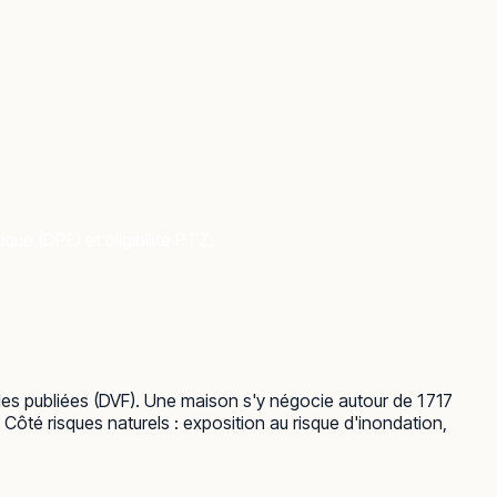
ue (DPE) et éligibilité PTZ.
lles publiées (DVF). Une maison s'y négocie autour de 1 717
Côté risques naturels : exposition au risque d'inondation,