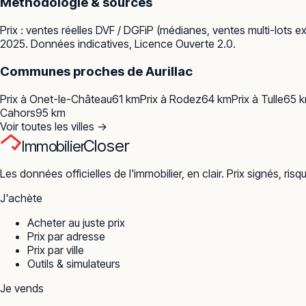
Méthodologie & sources
Prix : ventes réelles
DVF / DGFiP
(médianes, ventes multi-lots ex
2025. Données indicatives, Licence Ouverte 2.0.
Communes proches de
Aurillac
Prix à
Onet-le-Château
61
km
Prix à
Rodez
64
km
Prix à
Tulle
65
k
Cahors
95
km
Voir toutes les villes →
Closer
Immobilier
Les données officielles de l'immobilier, en clair. Prix signés, risq
J'achète
Acheter au juste prix
Prix par adresse
Prix par ville
Outils & simulateurs
Je vends