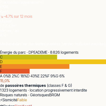
Prix médian appartement
1 328
€/m²
↘
-4.7
% sur 12 mois
Maison
1 717 €/m²
Ventes / an
474
Médiane des ventes réelles publiées (ventes multi-lots exclues).
Énergie du parc · DPE
ADEME · 8 826 logements
C
D
E
F
A
0
%
B
2
%
C
18
%
D
43
%
E
22
%
F
9
%
G
6
%
15,0
%
de
passoires thermiques
(classes F & G)
1 323
logements · location progressivement interdite
Risques naturels · Géorisques
BRGM
⚡
Sismicité
Faible