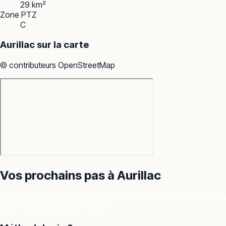
29 km²
Zone PTZ
C
Aurillac
sur la carte
© contributeurs OpenStreetMap
Vos prochains pas à
Aurillac
RAPPORT D'ADRESSE
Le prix exact d'une adresse
Ventes, risqu
mon PTZ
Aurillac est en zone C.