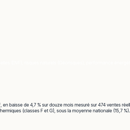
elles (DVF), risques naturels (Géorisques), performance énergétiq
/m², en baisse de 4,7 % sur douze mois mesuré sur 474 ventes rée
hermiques (classes F et G), sous la moyenne nationale (15,7 %). 