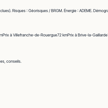
clues). Risques :
Géorisques / BRGM
. Énergie :
ADEME
. Démogra
m
Prix à
Villefranche-de-Rouergue
72
km
Prix à
Brive-la-Gaillarde
ues, conseils.