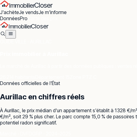
Closer
Immobilier
J'achète
Je vends
Je m'informe
Données
Pro
Carte des prix
Closer
Immobilier
GUIDE VILLE ·
AURILLAC
Prix immobilier à
Aurillac
Le marché de
Aurillac
à partir des données publiques : ventes ré
26 214 habitants
Département 15
Zone PTZ C
Données officielles de l'État
Aurillac
en chiffres réels
À Aurillac, le prix médian d'un appartement s'établit à 1 328 €
€/m², soit 29 % plus cher. Le parc compte 15,0 % de passoires t
potentiel radon significatif.
Marché · DVF
DGFiP · 2024–2025