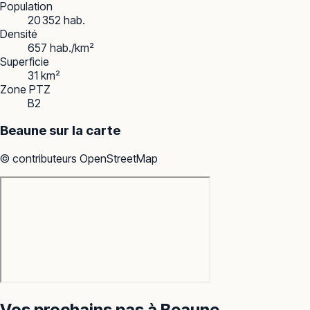
Population
20 352 hab.
Densité
657 hab./km²
Superficie
31 km²
Zone PTZ
B2
Beaune
sur la carte
© contributeurs OpenStreetMap
Vos prochains pas à
Beaune