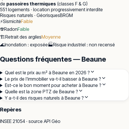
de
passoires thermiques
(classes F & G)
551
logements · location progressivement interdite
Risques naturels · Géorisques
BRGM
⚡
Sismicité
Faible
☢️
Radon
Faible
🏗️
Retrait des argiles
Moyenne
🌊
Inondation
:
exposée
🏭
Risque industriel
:
non recensé
Questions fréquentes — Beaune
Quel est le prix au m² à Beaune en 2026 ?
Le prix de l'immobilier va-t-il baisser à Beaune ?
Est-ce le bon moment pour acheter à Beaune ?
Quelle est la zone PTZ de Beaune ?
Y a-t-il des risques naturels à Beaune ?
Repères
INSEE
21054
· source API Géo