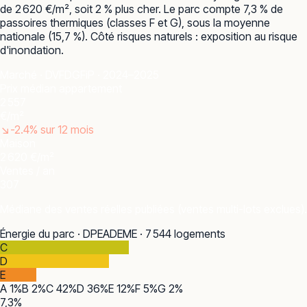
de 2 620 €/m², soit 2 % plus cher. Le parc compte 7,3 % de
passoires thermiques (classes F et G), sous la moyenne
nationale (15,7 %). Côté risques naturels : exposition au risque
d'inondation.
Marché · DVF
DGFiP · 2024–2025
Prix médian appartement
2 557
€/m²
↘
-2.4
% sur 12 mois
Maison
2 620 €/m²
Ventes / an
307
Médiane des ventes réelles publiées (ventes multi-lots exclues).
Énergie du parc · DPE
ADEME · 7 544 logements
C
D
E
A
1
%
B
2
%
C
42
%
D
36
%
E
12
%
F
5
%
G
2
%
7,3
%