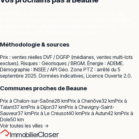
RAPPORT D'ADRESSE
Le prix exact d'une adresse
Ventes,
risques et DPE pour une adresse précise.
ESTIMATION
Estimer
un bien
Fourchette de prix instantanée, gratuite.
PTZ — ZONE
B2
Calculer mon PTZ
Beaune est en zone B2.
Méthodologie & sources
Prix : ventes réelles
DVF / DGFiP
(médianes, ventes multi-lots
exclues). Risques :
Géorisques / BRGM
. Énergie :
ADEME
.
Démographie :
INSEE / API Géo
. Zone PTZ : arrêté du 5
septembre 2025. Données indicatives, Licence Ouverte 2.0.
Communes proches de
Beaune
Prix à
Chalon-sur-Saône
26
km
Prix à
Chenôve
32
km
Prix à
Talant
37
km
Prix à
Dijon
37
km
Prix à
Chevigny-Saint-
Sauveur
37
km
Prix à
Le Creusot
40
km
Prix à
Autun
42
km
Prix à
Dole
50
km
Voir toutes les villes →
Closer
Immobilier