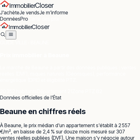
Closer
Immobilier
J'achète
Je vends
Je m'informe
Données
Pro
Carte des prix
Closer
Immobilier
GUIDE VILLE ·
BEAUNE
Prix immobilier à
Beaune
Le marché de
Beaune
à partir des données publiques : ventes
réelles (DVF), risques naturels (Géorisques), performance
énergétique (DPE) et éligibilité PTZ.
20 352 habitants
Département 21
Zone PTZ B2
Données officielles de l'État
Beaune
en chiffres réels
À Beaune, le prix médian d'un appartement s'établit à 2 557
€/m², en baisse de 2,4 % sur douze mois mesuré sur 307
ventes réelles publiées (DVF). Une maison s'y négocie autour