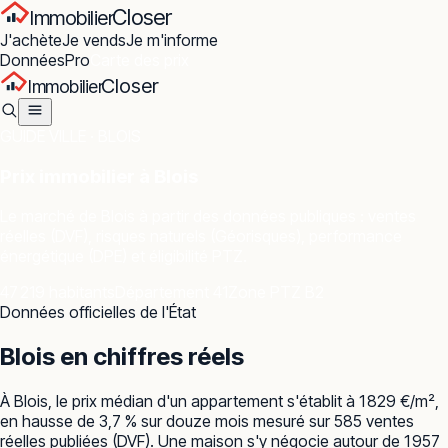
Closer
Immobilier
J'achète
Je vends
Je m'informe
Données
Pro
Carte des prix
Closer
Immobilier
GUIDE VILLE ·
BLOIS
Prix immobilier à
Blois
Le marché de
Blois
à partir des données publiques : ventes
réelles (DVF), risques naturels (Géorisques), performance
énergétique (DPE) et éligibilité PTZ.
47 219 habitants
Département 41
Zone PTZ B2
Données officielles de l'État
Blois
en chiffres réels
À Blois, le prix médian d'un appartement s'établit à 1 829 €/m²,
en hausse de 3,7 % sur douze mois mesuré sur 585 ventes
réelles publiées (DVF). Une maison s'y négocie autour de 1 957