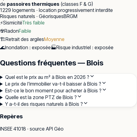
de
passoires thermiques
(classes F & G)
1 229
logements · location progressivement interdite
Risques naturels · Géorisques
BRGM
⚡
Sismicité
Très faible
☢️
Radon
Faible
🏗️
Retrait des argiles
Moyenne
🌊
Inondation
:
exposée
🏭
Risque industriel
:
exposée
Questions fréquentes — Blois
Quel est le prix au m² à Blois en 2026 ?
Le prix de l'immobilier va-t-il baisser à Blois ?
Est-ce le bon moment pour acheter à Blois ?
Quelle est la zone PTZ de Blois ?
Y a-t-il des risques naturels à Blois ?
Repères
INSEE
41018
· source API Géo