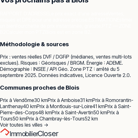
RAPPORT D'ADRESSE
Le prix exact d'une adresse
Ventes,
risques et DPE pour une adresse précise.
ESTIMATION
Estimer
un bien
Fourchette de prix instantanée, gratuite.
PTZ — ZONE
B2
Calculer mon PTZ
Blois est en zone B2.
Méthodologie & sources
Prix : ventes réelles
DVF / DGFiP
(médianes, ventes multi-lots
exclues). Risques :
Géorisques / BRGM
. Énergie :
ADEME
.
Démographie :
INSEE / API Géo
. Zone PTZ : arrêté du 5
septembre 2025. Données indicatives, Licence Ouverte 2.0.
Communes proches de
Blois
Prix à
Vendôme
30
km
Prix à
Amboise
31
km
Prix à
Romorantin-
Lanthenay
40
km
Prix à
Montlouis-sur-Loire
41
km
Prix à
Saint-
Pierre-des-Corps
48
km
Prix à
Saint-Avertin
50
km
Prix à
Tours
50
km
Prix à
Chambray-lès-Tours
52
km
Voir toutes les villes →
Closer
Immobilier