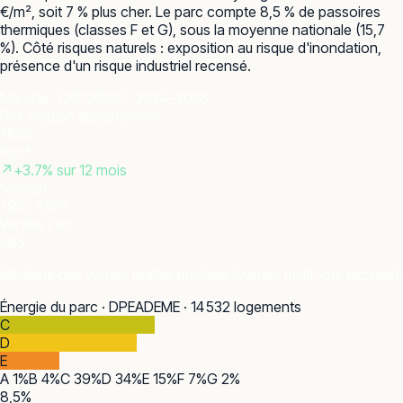
€/m², soit 7 % plus cher. Le parc compte 8,5 % de passoires
thermiques (classes F et G), sous la moyenne nationale (15,7
%). Côté risques naturels : exposition au risque d'inondation,
présence d'un risque industriel recensé.
Marché · DVF
DGFiP · 2024–2025
Prix médian appartement
1 829
€/m²
↗
+
3.7
% sur 12 mois
Maison
1 957 €/m²
Ventes / an
585
Médiane des ventes réelles publiées (ventes multi-lots exclues).
Énergie du parc · DPE
ADEME · 14 532 logements
C
D
E
A
1
%
B
4
%
C
39
%
D
34
%
E
15
%
F
7
%
G
2
%
8,5
%