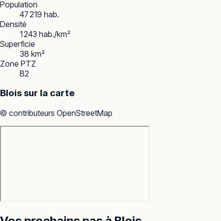
Population
47 219 hab.
Densité
1 243 hab./km²
Superficie
38 km²
Zone PTZ
B2
Blois
sur la carte
© contributeurs OpenStreetMap
Vos prochains pas à
Blois