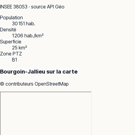
INSEE
38053
· source API Géo
Population
30 151 hab.
Densité
1 206 hab./km²
Superficie
25 km²
Zone PTZ
B1
Bourgoin-Jallieu
sur la carte
© contributeurs OpenStreetMap