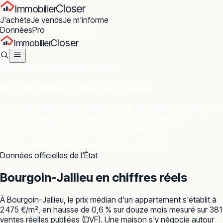
Closer
Immobilier
J'achète
Je vends
Je m'informe
Données
Pro
Carte des prix
Closer
Immobilier
GUIDE VILLE ·
BOURGOIN-JALLIEU
Prix immobilier à
Bourgoin-Jallieu
Le marché de
Bourgoin-Jallieu
à partir des données publiques :
ventes réelles (DVF), risques naturels (Géorisques),
performance énergétique (DPE) et éligibilité PTZ.
30 151 habitants
Département 38
Zone PTZ B1
Données officielles de l'État
Bourgoin-Jallieu
en chiffres réels
À Bourgoin-Jallieu, le prix médian d'un appartement s'établit à
2 475 €/m², en hausse de 0,6 % sur douze mois mesuré sur 381
ventes réelles publiées (DVF). Une maison s'y négocie autour