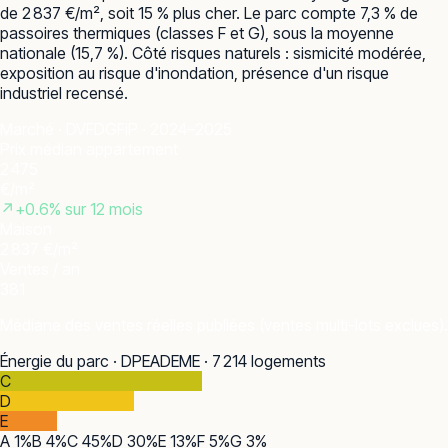
de 2 837 €/m², soit 15 % plus cher. Le parc compte 7,3 % de
passoires thermiques (classes F et G), sous la moyenne
nationale (15,7 %). Côté risques naturels : sismicité modérée,
exposition au risque d'inondation, présence d'un risque
industriel recensé.
Marché · DVF
DGFiP · 2024–2025
Prix médian appartement
2 475
€/m²
↗
+
0.6
% sur 12 mois
Maison
2 837 €/m²
Ventes / an
381
Médiane des ventes réelles publiées (ventes multi-lots exclues).
Énergie du parc · DPE
ADEME · 7 214 logements
C
D
E
A
1
%
B
4
%
C
45
%
D
30
%
E
13
%
F
5
%
G
3
%