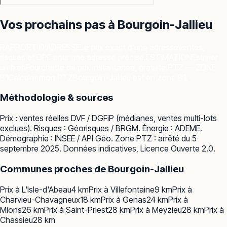
Vos prochains pas à
Bourgoin-Jallieu
RAPPORT D'ADRESSE
Le prix exact d'une adresse
Ventes,
risques et DPE pour une adresse précise.
ESTIMATION
Estimer
un bien
Fourchette de prix instantanée, gratuite.
PTZ — ZONE
B1
Calculer mon PTZ
Bourgoin-Jallieu est en zone B1.
Méthodologie & sources
Prix : ventes réelles
DVF / DGFiP
(médianes, ventes multi-lots
exclues). Risques :
Géorisques / BRGM
. Énergie :
ADEME
.
Démographie :
INSEE / API Géo
. Zone PTZ : arrêté du 5
septembre 2025. Données indicatives, Licence Ouverte 2.0.
Communes proches de
Bourgoin-Jallieu
Prix à
L'Isle-d'Abeau
4
km
Prix à
Villefontaine
9
km
Prix à
Charvieu-Chavagneux
18
km
Prix à
Genas
24
km
Prix à
Mions
26
km
Prix à
Saint-Priest
28
km
Prix à
Meyzieu
28
km
Prix à
Chassieu
28
km