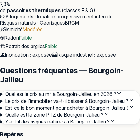
7,3
%
de
passoires thermiques
(classes F & G)
528
logements · location progressivement interdite
Risques naturels · Géorisques
BRGM
⚡
Sismicité
Modérée
☢️
Radon
Faible
🏗️
Retrait des argiles
Faible
🌊
Inondation
:
exposée
🏭
Risque industriel
:
exposée
Questions fréquentes — Bourgoin-
Jallieu
Quel est le prix au m² à Bourgoin-Jallieu en 2026 ?
Le prix de l'immobilier va-t-il baisser à Bourgoin-Jallieu ?
Est-ce le bon moment pour acheter à Bourgoin-Jallieu ?
Quelle est la zone PTZ de Bourgoin-Jallieu ?
Y a-t-il des risques naturels à Bourgoin-Jallieu ?
Repères