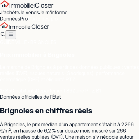
Closer
Immobilier
J'achète
Je vends
Je m'informe
Données
Pro
Carte des prix
Closer
Immobilier
GUIDE VILLE ·
BRIGNOLES
Prix immobilier à
Brignoles
Le marché de
Brignoles
à partir des données publiques : ventes
réelles (DVF), risques naturels (Géorisques), performance
énergétique (DPE) et éligibilité PTZ.
17 850 habitants
Département 83
Zone PTZ B1
Données officielles de l'État
Brignoles
en chiffres réels
À Brignoles, le prix médian d'un appartement s'établit à 2 266
€/m², en hausse de 6,2 % sur douze mois mesuré sur 266
ventes réelles publiées (DVF). Une maison s'y négocie autour