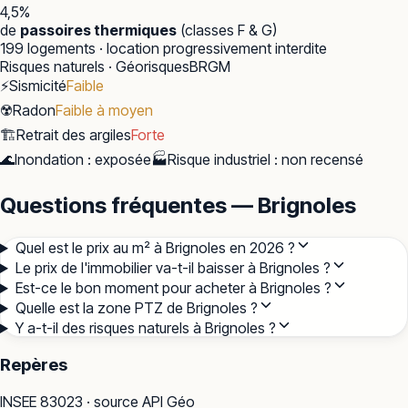
4,5
%
de
passoires thermiques
(classes F & G)
199
logements · location progressivement interdite
Risques naturels · Géorisques
BRGM
⚡
Sismicité
Faible
☢️
Radon
Faible à moyen
🏗️
Retrait des argiles
Forte
🌊
Inondation
:
exposée
🏭
Risque industriel
:
non recensé
Questions fréquentes — Brignoles
Quel est le prix au m² à Brignoles en 2026 ?
Le prix de l'immobilier va-t-il baisser à Brignoles ?
Est-ce le bon moment pour acheter à Brignoles ?
Quelle est la zone PTZ de Brignoles ?
Y a-t-il des risques naturels à Brignoles ?
Repères
INSEE
83023
· source API Géo