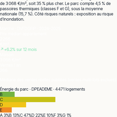
de 3 068 €/m², soit 35 % plus cher. Le parc compte 4,5 % de
passoires thermiques (classes F et G), sous la moyenne
nationale (15,7 %). Côté risques naturels : exposition au risque
d'inondation.
Marché · DVF
DGFiP · 2024–2025
Prix médian appartement
2 266
€/m²
↗
+
6.2
% sur 12 mois
Maison
3 068 €/m²
Ventes / an
266
Médiane des ventes réelles publiées (ventes multi-lots exclues).
Énergie du parc · DPE
ADEME · 4 471 logements
B
C
D
E
A
3
%
B
13
%
C
47
%
D
22
%
E
10
%
F
3
%
G
1
%