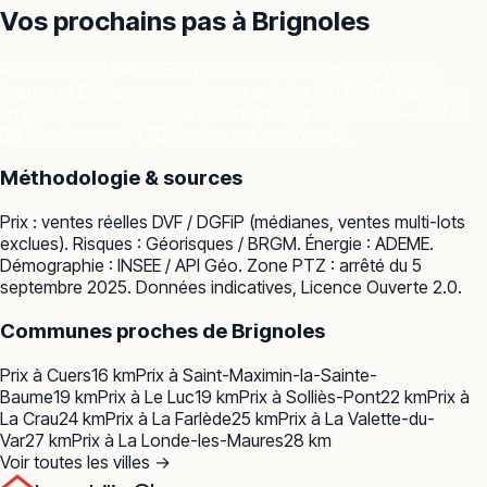
Vos prochains pas à
Brignoles
RAPPORT D'ADRESSE
Le prix exact d'une adresse
Ventes,
risques et DPE pour une adresse précise.
ESTIMATION
Estimer
un bien
Fourchette de prix instantanée, gratuite.
PTZ — ZONE
B1
Calculer mon PTZ
Brignoles est en zone B1.
Méthodologie & sources
Prix : ventes réelles
DVF / DGFiP
(médianes, ventes multi-lots
exclues). Risques :
Géorisques / BRGM
. Énergie :
ADEME
.
Démographie :
INSEE / API Géo
. Zone PTZ : arrêté du 5
septembre 2025. Données indicatives, Licence Ouverte 2.0.
Communes proches de
Brignoles
Prix à
Cuers
16
km
Prix à
Saint-Maximin-la-Sainte-
Baume
19
km
Prix à
Le Luc
19
km
Prix à
Solliès-Pont
22
km
Prix à
La Crau
24
km
Prix à
La Farlède
25
km
Prix à
La Valette-du-
Var
27
km
Prix à
La Londe-les-Maures
28
km
Voir toutes les villes →