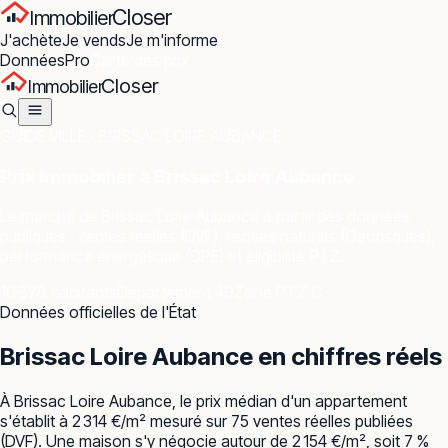
Closer
Immobilier
J'achète
Je vends
Je m'informe
Données
Pro
Carte des prix
Closer
Immobilier
GUIDE VILLE ·
BRISSAC LOIRE AUBANCE
Prix immobilier à
Brissac Loire Aubance
Le marché de
Brissac Loire Aubance
à partir des données
publiques : ventes réelles (DVF), risques naturels (Géorisques),
performance énergétique (DPE) et éligibilité PTZ.
10 878 habitants
Département 49
Zone PTZ C
Données officielles de l'État
Brissac Loire Aubance
en chiffres réels
À Brissac Loire Aubance, le prix médian d'un appartement
s'établit à 2 314 €/m² mesuré sur 75 ventes réelles publiées
(DVF). Une maison s'y négocie autour de 2 154 €/m², soit 7 %