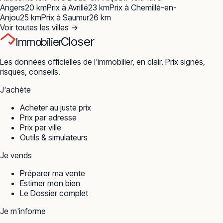
Angers
20
km
Prix à
Avrillé
23
km
Prix à
Chemillé-en-
Anjou
25
km
Prix à
Saumur
26
km
Voir toutes les villes →
Closer
Immobilier
Les données officielles de l'immobilier, en clair. Prix signés,
risques, conseils.
J'achète
Acheter au juste prix
Prix par adresse
Prix par ville
Outils & simulateurs
Je vends
Préparer ma vente
Estimer mon bien
Le Dossier complet
Je m'informe