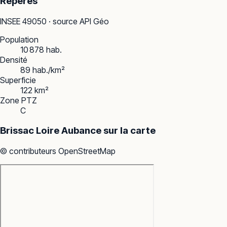
Repères
INSEE
49050
· source API Géo
Population
10 878 hab.
Densité
89 hab./km²
Superficie
122 km²
Zone PTZ
C
Brissac Loire Aubance
sur la carte
© contributeurs OpenStreetMap