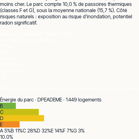
moins cher. Le parc compte 10,0 % de passoires thermiques
(classes F et G), sous la moyenne nationale (15,7 %). Côté
risques naturels : exposition au risque d'inondation, potentiel
radon significatif.
Marché · DVF
DGFiP · 2024–2025
Prix médian appartement
2 314
€/m²
Maison
2 154 €/m²
Ventes / an
75
Médiane des ventes réelles publiées (ventes multi-lots exclues).
Énergie du parc · DPE
ADEME · 1 449 logements
B
C
D
E
A
5
%
B
11
%
C
28
%
D
32
%
E
14
%
F
7
%
G
3
%
10,0
%