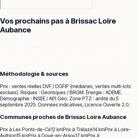
Vos prochains pas à
Brissac Loire
Aubance
RAPPORT D'ADRESSE
Le prix exact d'une adresse
Ventes,
risques et DPE pour une adresse précise.
ESTIMATION
Estimer
un bien
Fourchette de prix instantanée, gratuite.
PTZ — ZONE
C
Calculer mon PTZ
Brissac Loire Aubance est en zone C.
Méthodologie & sources
Prix : ventes réelles
DVF / DGFiP
(médianes, ventes multi-lots
exclues). Risques :
Géorisques / BRGM
. Énergie :
ADEME
.
Démographie :
INSEE / API Géo
. Zone PTZ : arrêté du 5
septembre 2025. Données indicatives, Licence Ouverte 2.0.
Communes proches de
Brissac Loire Aubance
Prix à
Les Ponts-de-Cé
12
km
Prix à
Trélazé
14
km
Prix à
Loire-
Authion
15
km
Prix à
Doué-en-Anjou
17
km
Prix à