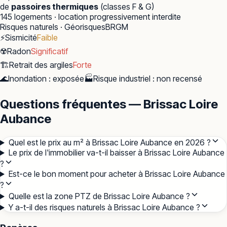
de
passoires thermiques
(classes F & G)
145
logements · location progressivement interdite
Risques naturels · Géorisques
BRGM
⚡
Sismicité
Faible
☢️
Radon
Significatif
🏗️
Retrait des argiles
Forte
🌊
Inondation
:
exposée
🏭
Risque industriel
:
non recensé
Questions fréquentes — Brissac Loire
Aubance
Quel est le prix au m² à Brissac Loire Aubance en 2026 ?
Le prix de l'immobilier va-t-il baisser à Brissac Loire Aubance
?
Est-ce le bon moment pour acheter à Brissac Loire Aubance
?
Quelle est la zone PTZ de Brissac Loire Aubance ?
Y a-t-il des risques naturels à Brissac Loire Aubance ?