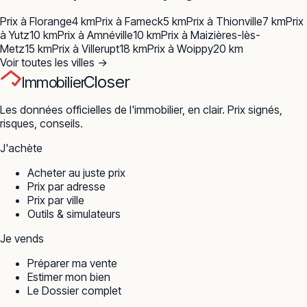
Prix à
Florange
4
km
Prix à
Fameck
5
km
Prix à
Thionville
7
km
Prix
à
Yutz
10
km
Prix à
Amnéville
10
km
Prix à
Maizières-lès-
Metz
15
km
Prix à
Villerupt
18
km
Prix à
Woippy
20
km
Voir toutes les villes →
Closer
Immobilier
Les données officielles de l'immobilier, en clair. Prix signés,
risques, conseils.
J'achète
Acheter au juste prix
Prix par adresse
Prix par ville
Outils & simulateurs
Je vends
Préparer ma vente
Estimer mon bien
Le Dossier complet