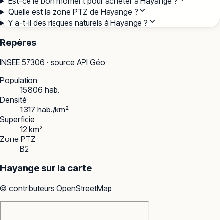
Est-ce le bon moment pour acheter à Hayange ?
Quelle est la zone PTZ de Hayange ?
Y a-t-il des risques naturels à Hayange ?
Repères
INSEE
57306
· source API Géo
Population
15 806 hab.
Densité
1 317 hab./km²
Superficie
12 km²
Zone PTZ
B2
Hayange
sur la carte
© contributeurs OpenStreetMap