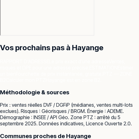
Vos prochains pas à
Hayange
RAPPORT D'ADRESSE
Le prix exact d'une adresse
Ventes,
risques et DPE pour une adresse précise.
ESTIMATION
Estimer
un bien
Fourchette de prix instantanée, gratuite.
PTZ — ZONE
B2
Calculer mon PTZ
Hayange est en zone B2.
Méthodologie & sources
Prix : ventes réelles
DVF / DGFiP
(médianes, ventes multi-lots
exclues). Risques :
Géorisques / BRGM
. Énergie :
ADEME
.
Démographie :
INSEE / API Géo
. Zone PTZ : arrêté du 5
septembre 2025. Données indicatives, Licence Ouverte 2.0.
Communes proches de
Hayange