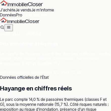
Closer
Immobilier
J'achète
Je vends
Je m'informe
Données
Pro
Carte des prix
Closer
Immobilier
GUIDE VILLE ·
HAYANGE
Prix immobilier à
Hayange
Le marché de
Hayange
à partir des données publiques : ventes
réelles (DVF), risques naturels (Géorisques), performance
énergétique (DPE) et éligibilité PTZ.
15 806 habitants
Département 57
Zone PTZ B2
Données officielles de l'État
Hayange
en chiffres réels
Le parc compte 14,0 % de passoires thermiques (classes F et
G), sous la moyenne nationale (15,7 %). Côté risques naturels :
exposition au risque d'inondation, présence d'un risque