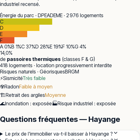
industriel recensé.
Énergie du parc · DPE
ADEME · 2 976 logements
C
D
E
F
A
0
%
B
1
%
C
37
%
D
28
%
E
19
%
F
10
%
G
4
%
14,0
%
de
passoires thermiques
(classes F & G)
418
logements · location progressivement interdite
Risques naturels · Géorisques
BRGM
⚡
Sismicité
Très faible
☢️
Radon
Faible à moyen
🏗️
Retrait des argiles
Moyenne
🌊
Inondation
:
exposée
🏭
Risque industriel
:
exposée
Questions fréquentes — Hayange
Le prix de l'immobilier va-t-il baisser à Hayange ?