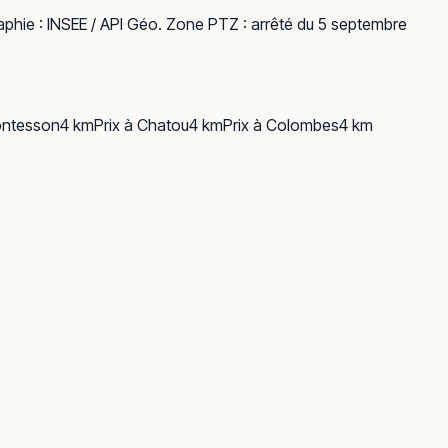
phie :
INSEE / API Géo
. Zone PTZ : arrêté du 5 septembre
ntesson
4
km
Prix à
Chatou
4
km
Prix à
Colombes
4
km