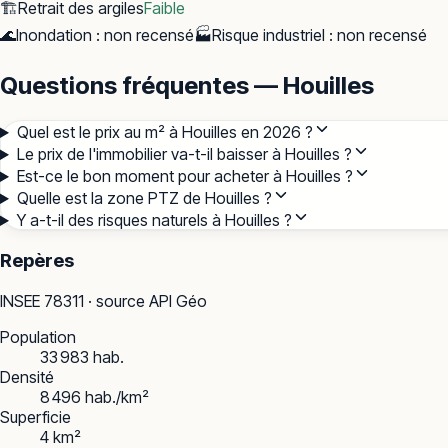
🏗️
Retrait des argiles
Faible
🌊
Inondation
:
non recensé
🏭
Risque industriel
:
non recensé
Questions fréquentes — Houilles
Quel est le prix au m² à Houilles en 2026 ?
Le prix de l'immobilier va-t-il baisser à Houilles ?
Est-ce le bon moment pour acheter à Houilles ?
Quelle est la zone PTZ de Houilles ?
Y a-t-il des risques naturels à Houilles ?
Repères
INSEE
78311
· source API Géo
Population
33 983 hab.
Densité
8 496 hab./km²
Superficie
4 km²