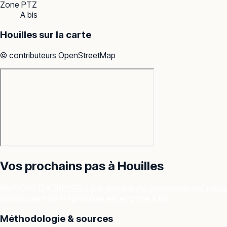
Zone PTZ
A bis
Houilles
sur la carte
© contributeurs OpenStreetMap
Vos prochains pas à
Houilles
RAPPORT D'ADRESSE
Le prix exact d'une adresse
Ventes, risqu
BIS
Calculer mon PTZ
Houilles est en zone A bis.
Méthodologie & sources