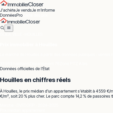
Closer
Immobilier
J'achète
Je vends
Je m'informe
Données
Pro
Carte des prix
Closer
Immobilier
GUIDE VILLE ·
HOUILLES
Prix immobilier à
Houilles
Le marché de
Houilles
à partir des données publiques : ventes ré
33 983 habitants
Département 78
Zone PTZ A bis
Données officielles de l'État
Houilles
en chiffres réels
À Houilles, le prix médian d'un appartement s'établit à 4 559 €
€/m², soit 20 % plus cher. Le parc compte 14,2 % de passoires t
Marché · DVF
DGFiP · 2024–2025
Prix médian appartement