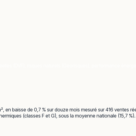
elles (DVF), risques naturels (Géorisques), performance énergéti
/m², en baisse de 0,7 % sur douze mois mesuré sur 416 ventes ré
hermiques (classes F et G), sous la moyenne nationale (15,7 %).