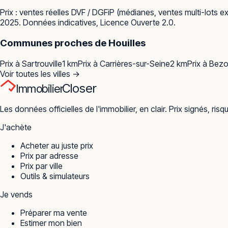
Prix : ventes réelles
DVF / DGFiP
(médianes, ventes multi-lots ex
2025. Données indicatives, Licence Ouverte 2.0.
Communes proches de
Houilles
Prix à
Sartrouville
1
km
Prix à
Carrières-sur-Seine
2
km
Prix à
Bezo
Voir toutes les villes →
Closer
Immobilier
Les données officielles de l'immobilier, en clair. Prix signés, risq
J'achète
Acheter au juste prix
Prix par adresse
Prix par ville
Outils & simulateurs
Je vends
Préparer ma vente
Estimer mon bien