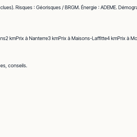
clues). Risques :
Géorisques / BRGM
. Énergie :
ADEME
. Démogra
ns
2
km
Prix à
Nanterre
3
km
Prix à
Maisons-Laffitte
4
km
Prix à
Mo
ues, conseils.