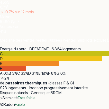
4 559
€/m²
↘
-0.7
% sur 12 mois
Maison
5 490 €/m²
Ventes / an
416
Médiane des ventes réelles publiées (ventes multi-lots exclues).
Énergie du parc · DPE
ADEME · 6 864 logements
C
D
E
F
A
0
%
B
3
%
C
33
%
D
31
%
E
18
%
F
8
%
G
6
%
14,2
%
de
passoires thermiques
(classes F & G)
973
logements · location progressivement interdite
Risques naturels · Géorisques
BRGM
⚡
Sismicité
Très faible
☢️
Radon
Faible