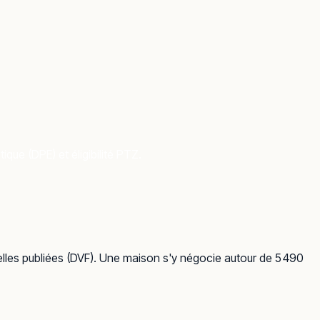
que (DPE) et éligibilité PTZ.
elles publiées (DVF). Une maison s'y négocie autour de 5 490