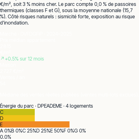
€/m², soit 3 % moins cher. Le parc compte 0,0 % de passoires
thermiques (classes F et G), sous la moyenne nationale (15,7
%). Côté risques naturels : sismicité forte, exposition au risque
d'inondation.
Marché · DVF
DGFiP · 2024–2025
Prix médian appartement
2 815
€/m²
↗
+
0.5
% sur 12 mois
Maison
2 727 €/m²
Ventes / an
54
Médiane des ventes réelles publiées (ventes multi-lots exclues).
Énergie du parc · DPE
ADEME · 4 logements
C
D
E
A
0
%
B
0
%
C
25
%
D
25
%
E
50
%
F
0
%
G
0
%
0,0
%