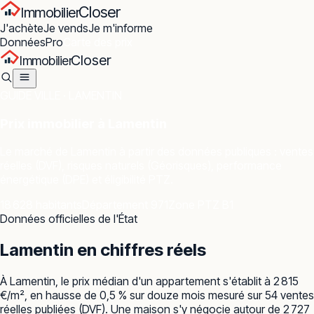
Closer
Immobilier
J'achète
Je vends
Je m'informe
Données
Pro
Carte des prix
Closer
Immobilier
GUIDE VILLE ·
LAMENTIN
Prix immobilier à
Lamentin
Le marché de
Lamentin
à partir des données publiques : ventes
réelles (DVF), risques naturels (Géorisques), performance
énergétique (DPE) et éligibilité PTZ.
18 628 habitants
Département 971
Zone PTZ B1
Données officielles de l'État
Lamentin
en chiffres réels
À Lamentin, le prix médian d'un appartement s'établit à 2 815
€/m², en hausse de 0,5 % sur douze mois mesuré sur 54 ventes
réelles publiées (DVF). Une maison s'y négocie autour de 2 727