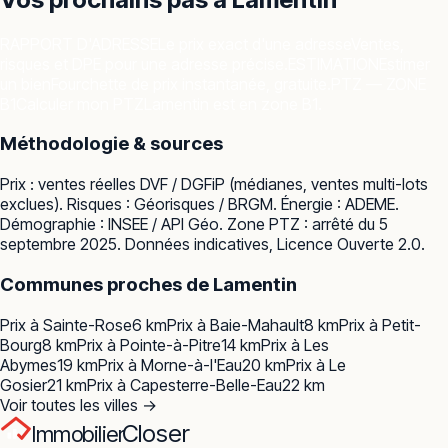
RAPPORT D'ADRESSE
Le prix exact d'une adresse
Ventes,
risques et DPE pour une adresse précise.
ESTIMATION
Estimer
un bien
Fourchette de prix instantanée, gratuite.
PTZ — ZONE
B1
Calculer mon PTZ
Lamentin est en zone B1.
Méthodologie & sources
Prix : ventes réelles
DVF / DGFiP
(médianes, ventes multi-lots
exclues). Risques :
Géorisques / BRGM
. Énergie :
ADEME
.
Démographie :
INSEE / API Géo
. Zone PTZ : arrêté du 5
septembre 2025. Données indicatives, Licence Ouverte 2.0.
Communes proches de
Lamentin
Prix à
Sainte-Rose
6
km
Prix à
Baie-Mahault
8
km
Prix à
Petit-
Bourg
8
km
Prix à
Pointe-à-Pitre
14
km
Prix à
Les
Abymes
19
km
Prix à
Morne-à-l'Eau
20
km
Prix à
Le
Gosier
21
km
Prix à
Capesterre-Belle-Eau
22
km
Voir toutes les villes →
Closer
Immobilier