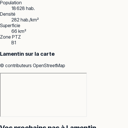
Population
18 628 hab.
Densité
282 hab./km²
Superficie
66 km²
Zone PTZ
B1
Lamentin
sur la carte
© contributeurs OpenStreetMap
Vos prochains pas à
Lamentin