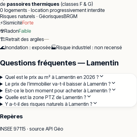
de
passoires thermiques
(classes F & G)
0
logements · location progressivement interdite
Risques naturels · Géorisques
BRGM
⚡
Sismicité
Forte
☢️
Radon
Faible
🏗️
Retrait des argiles
—
🌊
Inondation
:
exposée
🏭
Risque industriel
:
non recensé
Questions fréquentes — Lamentin
Quel est le prix au m² à Lamentin en 2026 ?
Le prix de l'immobilier va-t-il baisser à Lamentin ?
Est-ce le bon moment pour acheter à Lamentin ?
Quelle est la zone PTZ de Lamentin ?
Y a-t-il des risques naturels à Lamentin ?
Repères
INSEE
97115
· source API Géo