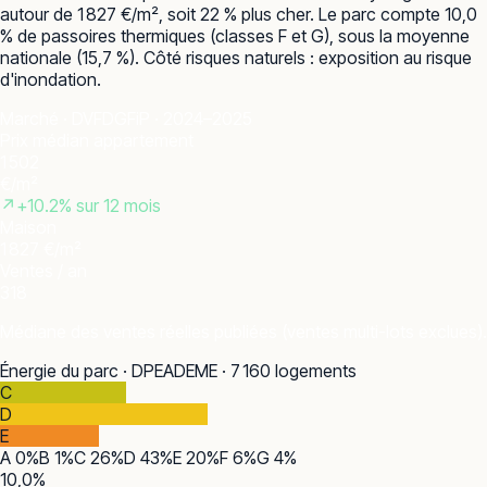
autour de 1 827 €/m², soit 22 % plus cher. Le parc compte 10,0
% de passoires thermiques (classes F et G), sous la moyenne
nationale (15,7 %). Côté risques naturels : exposition au risque
d'inondation.
Marché · DVF
DGFiP · 2024–2025
Prix médian appartement
1 502
€/m²
↗
+
10.2
% sur 12 mois
Maison
1 827 €/m²
Ventes / an
318
Médiane des ventes réelles publiées (ventes multi-lots exclues).
Énergie du parc · DPE
ADEME · 7 160 logements
C
D
E
A
0
%
B
1
%
C
26
%
D
43
%
E
20
%
F
6
%
G
4
%
10,0
%