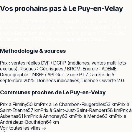
Vos prochains pas à
Le Puy-en-Velay
RAPPORT D'ADRESSE
Le prix exact d'une adresse
Ventes,
risques et DPE pour une adresse précise.
ESTIMATION
Estimer
un bien
Fourchette de prix instantanée, gratuite.
PTZ — ZONE
C
Calculer mon PTZ
Le Puy-en-Velay est en zone C.
Méthodologie & sources
Prix : ventes réelles
DVF / DGFiP
(médianes, ventes multi-lots
exclues). Risques :
Géorisques / BRGM
. Énergie :
ADEME
.
Démographie :
INSEE / API Géo
. Zone PTZ : arrêté du 5
septembre 2025. Données indicatives, Licence Ouverte 2.0.
Communes proches de
Le Puy-en-Velay
Prix à
Firminy
50
km
Prix à
Le Chambon-Feugerolles
53
km
Prix à
Saint-Étienne
57
km
Prix à
Saint-Just-Saint-Rambert
58
km
Prix à
Aubenas
61
km
Prix à
Annonay
63
km
Prix à
Mende
63
km
Prix à
Andrézieux-Bouthéon
64
km
Voir toutes les villes →