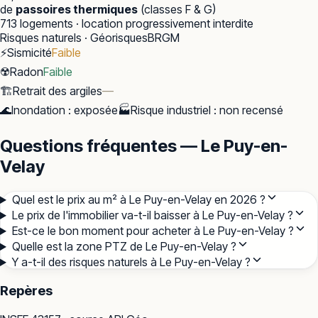
de
passoires thermiques
(classes F & G)
713
logements · location progressivement interdite
Risques naturels · Géorisques
BRGM
⚡
Sismicité
Faible
☢️
Radon
Faible
🏗️
Retrait des argiles
—
🌊
Inondation
:
exposée
🏭
Risque industriel
:
non recensé
Questions fréquentes — Le Puy-en-
Velay
Quel est le prix au m² à Le Puy-en-Velay en 2026 ?
Le prix de l'immobilier va-t-il baisser à Le Puy-en-Velay ?
Est-ce le bon moment pour acheter à Le Puy-en-Velay ?
Quelle est la zone PTZ de Le Puy-en-Velay ?
Y a-t-il des risques naturels à Le Puy-en-Velay ?
Repères