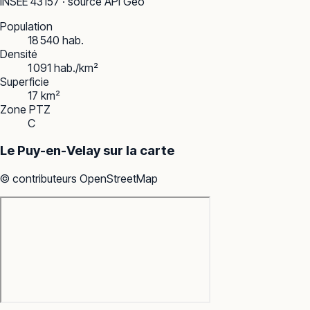
INSEE
43157
· source API Géo
Population
18 540 hab.
Densité
1 091 hab./km²
Superficie
17 km²
Zone PTZ
C
Le Puy-en-Velay
sur la carte
© contributeurs OpenStreetMap