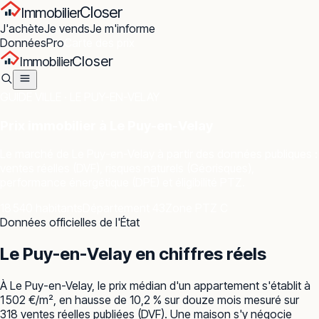
Closer
Immobilier
J'achète
Je vends
Je m'informe
Données
Pro
Carte des prix
Closer
Immobilier
GUIDE VILLE ·
LE PUY-EN-VELAY
Prix immobilier à
Le Puy-en-Velay
Le marché de
Le Puy-en-Velay
à partir des données publiques :
ventes réelles (DVF), risques naturels (Géorisques),
performance énergétique (DPE) et éligibilité PTZ.
18 540 habitants
Département 43
Zone PTZ C
Données officielles de l'État
Le Puy-en-Velay
en chiffres réels
À Le Puy-en-Velay, le prix médian d'un appartement s'établit à
1 502 €/m², en hausse de 10,2 % sur douze mois mesuré sur
318 ventes réelles publiées (DVF). Une maison s'y négocie