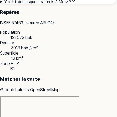
Y a-t-il des risques naturels à Metz ?
Repères
INSEE
57463
· source API Géo
Population
122 572 hab.
Densité
2 918 hab./km²
Superficie
42 km²
Zone PTZ
B1
Metz
sur la carte
© contributeurs OpenStreetMap