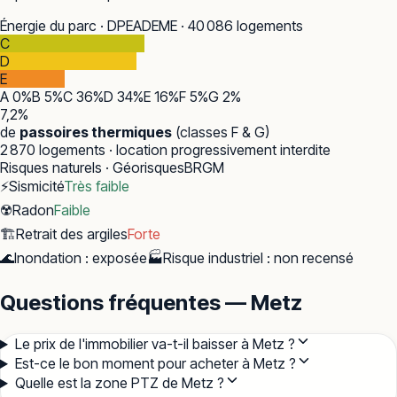
Énergie du parc · DPE
ADEME · 40 086 logements
C
D
E
A
0
%
B
5
%
C
36
%
D
34
%
E
16
%
F
5
%
G
2
%
7,2
%
de
passoires thermiques
(classes F & G)
2 870
logements · location progressivement interdite
Risques naturels · Géorisques
BRGM
⚡
Sismicité
Très faible
☢️
Radon
Faible
🏗️
Retrait des argiles
Forte
🌊
Inondation
:
exposée
🏭
Risque industriel
:
non recensé
Questions fréquentes — Metz
Le prix de l'immobilier va-t-il baisser à Metz ?
Est-ce le bon moment pour acheter à Metz ?
Quelle est la zone PTZ de Metz ?