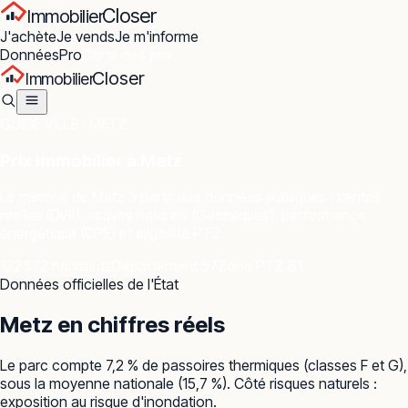
Closer
Immobilier
J'achète
Je vends
Je m'informe
Données
Pro
Carte des prix
Closer
Immobilier
GUIDE VILLE ·
METZ
Prix immobilier à
Metz
Le marché de
Metz
à partir des données publiques : ventes
réelles (DVF), risques naturels (Géorisques), performance
énergétique (DPE) et éligibilité PTZ.
122 572 habitants
Département 57
Zone PTZ B1
Données officielles de l'État
Metz
en chiffres réels
Le parc compte 7,2 % de passoires thermiques (classes F et G),
sous la moyenne nationale (15,7 %). Côté risques naturels :
exposition au risque d'inondation.