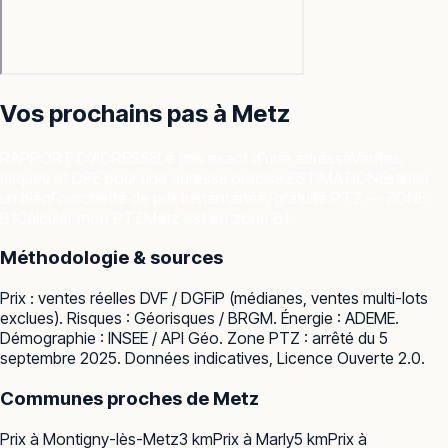
Vos prochains pas à
Metz
RAPPORT D'ADRESSE
Le prix exact d'une adresse
Ventes,
risques et DPE pour une adresse précise.
ESTIMATION
Estimer
un bien
Fourchette de prix instantanée, gratuite.
PTZ — ZONE
B1
Calculer mon PTZ
Metz est en zone B1.
Méthodologie & sources
Prix : ventes réelles
DVF / DGFiP
(médianes, ventes multi-lots
exclues). Risques :
Géorisques / BRGM
. Énergie :
ADEME
.
Démographie :
INSEE / API Géo
. Zone PTZ : arrêté du 5
septembre 2025. Données indicatives, Licence Ouverte 2.0.
Communes proches de
Metz
Prix à
Montigny-lès-Metz
3
km
Prix à
Marly
5
km
Prix à