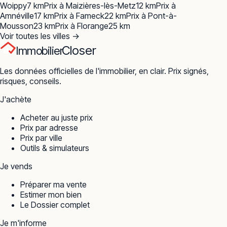
Woippy
7
km
Prix à
Maizières-lès-Metz
12
km
Prix à
Amnéville
17
km
Prix à
Fameck
22
km
Prix à
Pont-à-
Mousson
23
km
Prix à
Florange
25
km
Voir toutes les villes →
Closer
Immobilier
Les données officielles de l'immobilier, en clair. Prix signés,
risques, conseils.
J'achète
Acheter au juste prix
Prix par adresse
Prix par ville
Outils & simulateurs
Je vends
Préparer ma vente
Estimer mon bien
Le Dossier complet
Je m'informe