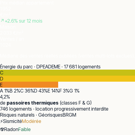
Prix médian appartement
1 952
€/m²
↗
+
2.6
% sur 12 mois
Maison
2 033 €/m²
Ventes / an
1 024
Médiane des ventes réelles publiées (ventes multi-lots exclues).
Énergie du parc · DPE
ADEME · 17 681 logements
C
D
E
A
1
%
B
2
%
C
36
%
D
43
%
E
14
%
F
3
%
G
1
%
4,2
%
de
passoires thermiques
(classes F & G)
746
logements · location progressivement interdite
Risques naturels · Géorisques
BRGM
⚡
Sismicité
Modérée
☢️
Radon
Faible