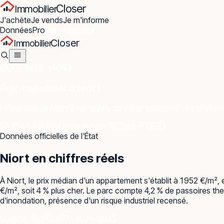
Closer
Immobilier
J'achète
Je vends
Je m'informe
Données
Pro
Carte des prix
Closer
Immobilier
GUIDE VILLE ·
NIORT
Prix immobilier à
Niort
Le marché de
Niort
à partir des données publiques : ventes réel
59 854 habitants
Département 79
Zone PTZ B2
Données officielles de l'État
Niort
en chiffres réels
À Niort, le prix médian d'un appartement s'établit à 1 952 €/m²
€/m², soit 4 % plus cher. Le parc compte 4,2 % de passoires the
d'inondation, présence d'un risque industriel recensé.
Marché · DVF
DGFiP · 2024–2025