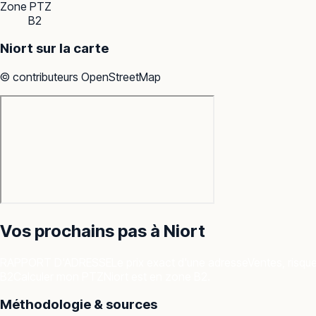
Zone PTZ
B2
Niort
sur la carte
© contributeurs OpenStreetMap
Vos prochains pas à
Niort
RAPPORT D'ADRESSE
Le prix exact d'une adresse
Ventes, risqu
B2
Calculer mon PTZ
Niort est en zone B2.
Méthodologie & sources