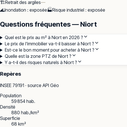
🏗️
Retrait des argiles
—
🌊
Inondation
:
exposée
🏭
Risque industriel
:
exposée
Questions fréquentes — Niort
Quel est le prix au m² à Niort en 2026 ?
Le prix de l'immobilier va-t-il baisser à Niort ?
Est-ce le bon moment pour acheter à Niort ?
Quelle est la zone PTZ de Niort ?
Y a-t-il des risques naturels à Niort ?
Repères
INSEE
79191
· source API Géo
Population
59 854 hab.
Densité
880 hab./km²
Superficie
68 km²