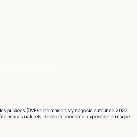
 (DPE) et éligibilité PTZ.
lles publiées (DVF). Une maison s'y négocie autour de 2 033
té risques naturels : sismicité modérée, exposition au risque