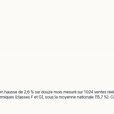
les (DVF), risques naturels (Géorisques), performance énergétique
, en hausse de 2,6 % sur douze mois mesuré sur 1 024 ventes rée
rmiques (classes F et G), sous la moyenne nationale (15,7 %). Cô