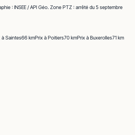
phie :
INSEE / API Géo
. Zone PTZ : arrêté du 5 septembre
x à
Saintes
66
km
Prix à
Poitiers
70
km
Prix à
Buxerolles
71
km