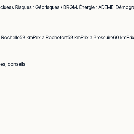
clues). Risques :
Géorisques / BRGM
. Énergie :
ADEME
. Démogra
 Rochelle
58
km
Prix à
Rochefort
58
km
Prix à
Bressuire
60
km
Pri
ues, conseils.