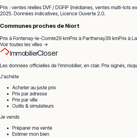
Prix : ventes réelles
DVF / DGFiP
(médianes, ventes multi-lots ex
2025. Données indicatives, Licence Ouverte 2.0.
Communes proches de
Niort
Prix à
Fontenay-le-Comte
29
km
Prix à
Parthenay
39
km
Prix à
La
Voir toutes les villes →
Closer
Immobilier
Les données officielles de l'immobilier, en clair. Prix signés, risq
J'achète
Acheter au juste prix
Prix par adresse
Prix par ville
Outils & simulateurs
Je vends
Préparer ma vente
Estimer mon bien