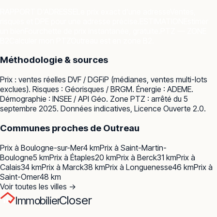
RAPPORT D'ADRESSE
Le prix exact d'une adresse
Ventes,
risques et DPE pour une adresse précise.
ESTIMATION
Estimer
un bien
Fourchette de prix instantanée, gratuite.
PTZ — ZONE
B2
Calculer mon PTZ
Outreau est en zone B2.
Méthodologie & sources
Prix : ventes réelles
DVF / DGFiP
(médianes, ventes multi-lots
exclues). Risques :
Géorisques / BRGM
. Énergie :
ADEME
.
Démographie :
INSEE / API Géo
. Zone PTZ : arrêté du 5
septembre 2025. Données indicatives, Licence Ouverte 2.0.
Communes proches de
Outreau
Prix à
Boulogne-sur-Mer
4
km
Prix à
Saint-Martin-
Boulogne
5
km
Prix à
Étaples
20
km
Prix à
Berck
31
km
Prix à
Calais
34
km
Prix à
Marck
38
km
Prix à
Longuenesse
46
km
Prix à
Saint-Omer
48
km
Voir toutes les villes →
Closer
Immobilier