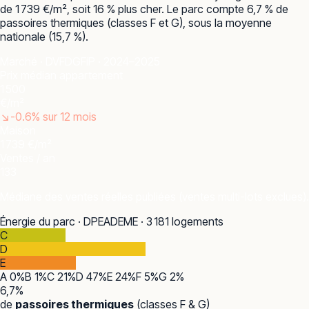
de 1 739 €/m², soit 16 % plus cher. Le parc compte 6,7 % de
passoires thermiques (classes F et G), sous la moyenne
nationale (15,7 %).
Marché · DVF
DGFiP · 2024–2025
Prix médian appartement
1 500
€/m²
↘
-0.6
% sur 12 mois
Maison
1 739 €/m²
Ventes / an
133
Médiane des ventes réelles publiées (ventes multi-lots exclues).
Énergie du parc · DPE
ADEME · 3 181 logements
C
D
E
A
0
%
B
1
%
C
21
%
D
47
%
E
24
%
F
5
%
G
2
%
6,7
%
de
passoires thermiques
(classes F & G)