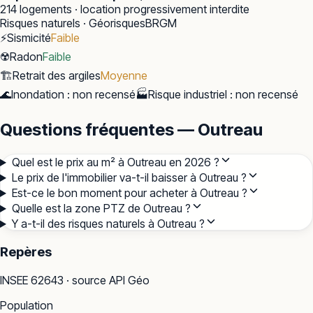
214
logements · location progressivement interdite
Risques naturels · Géorisques
BRGM
⚡
Sismicité
Faible
☢️
Radon
Faible
🏗️
Retrait des argiles
Moyenne
🌊
Inondation
:
non recensé
🏭
Risque industriel
:
non recensé
Questions fréquentes — Outreau
Quel est le prix au m² à Outreau en 2026 ?
Le prix de l'immobilier va-t-il baisser à Outreau ?
Est-ce le bon moment pour acheter à Outreau ?
Quelle est la zone PTZ de Outreau ?
Y a-t-il des risques naturels à Outreau ?
Repères
INSEE
62643
· source API Géo
Population