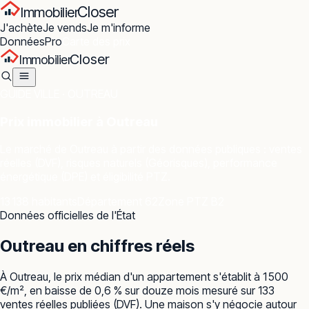
Closer
Immobilier
J'achète
Je vends
Je m'informe
Données
Pro
Carte des prix
Closer
Immobilier
GUIDE VILLE ·
OUTREAU
Prix immobilier à
Outreau
Le marché de
Outreau
à partir des données publiques : ventes
réelles (DVF), risques naturels (Géorisques), performance
énergétique (DPE) et éligibilité PTZ.
13 138 habitants
Département 62
Zone PTZ B2
Données officielles de l'État
Outreau
en chiffres réels
À Outreau, le prix médian d'un appartement s'établit à 1 500
€/m², en baisse de 0,6 % sur douze mois mesuré sur 133
ventes réelles publiées (DVF). Une maison s'y négocie autour