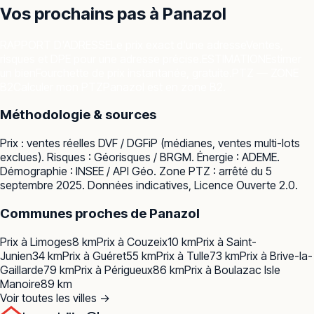
Vos prochains pas à
Panazol
RAPPORT D'ADRESSE
Le prix exact d'une adresse
Ventes,
risques et DPE pour une adresse précise.
ESTIMATION
Estimer
un bien
Fourchette de prix instantanée, gratuite.
PTZ — ZONE
B2
Calculer mon PTZ
Panazol est en zone B2.
Méthodologie & sources
Prix : ventes réelles
DVF / DGFiP
(médianes, ventes multi-lots
exclues). Risques :
Géorisques / BRGM
. Énergie :
ADEME
.
Démographie :
INSEE / API Géo
. Zone PTZ : arrêté du 5
septembre 2025. Données indicatives, Licence Ouverte 2.0.
Communes proches de
Panazol
Prix à
Limoges
8
km
Prix à
Couzeix
10
km
Prix à
Saint-
Junien
34
km
Prix à
Guéret
55
km
Prix à
Tulle
73
km
Prix à
Brive-la-
Gaillarde
79
km
Prix à
Périgueux
86
km
Prix à
Boulazac Isle
Manoire
89
km
Voir toutes les villes →