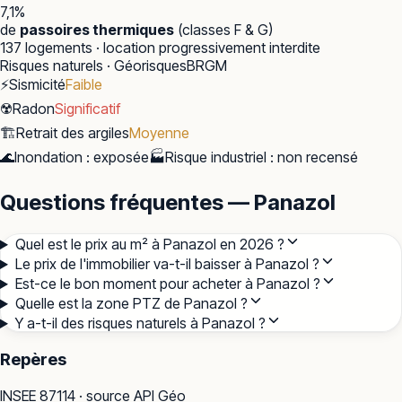
7,1
%
de
passoires thermiques
(classes F & G)
137
logements · location progressivement interdite
Risques naturels · Géorisques
BRGM
⚡
Sismicité
Faible
☢️
Radon
Significatif
🏗️
Retrait des argiles
Moyenne
🌊
Inondation
:
exposée
🏭
Risque industriel
:
non recensé
Questions fréquentes — Panazol
Quel est le prix au m² à Panazol en 2026 ?
Le prix de l'immobilier va-t-il baisser à Panazol ?
Est-ce le bon moment pour acheter à Panazol ?
Quelle est la zone PTZ de Panazol ?
Y a-t-il des risques naturels à Panazol ?
Repères
INSEE
87114
· source API Géo