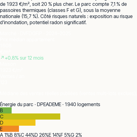
de 1 923 €/m², soit 20 % plus cher. Le parc compte 7,1 % de
passoires thermiques (classes F et G), sous la moyenne
nationale (15,7 %). Côté risques naturels : exposition au risque
d'inondation, potentiel radon significatif.
Marché · DVF
DGFiP · 2024–2025
Prix médian appartement
1 608
€/m²
↗
+
0.8
% sur 12 mois
Maison
1 923 €/m²
Ventes / an
123
Médiane des ventes réelles publiées (ventes multi-lots exclues).
Énergie du parc · DPE
ADEME · 1 940 logements
B
C
D
E
A
1
%
B
8
%
C
44
%
D
26
%
E
14
%
F
5
%
G
2
%