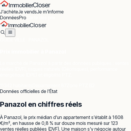
Closer
Immobilier
J'achète
Je vends
Je m'informe
Données
Pro
Carte des prix
Closer
Immobilier
GUIDE VILLE ·
PANAZOL
Prix immobilier à
Panazol
Le marché de
Panazol
à partir des données publiques : ventes
réelles (DVF), risques naturels (Géorisques), performance
énergétique (DPE) et éligibilité PTZ.
11 342 habitants
Département 87
Zone PTZ B2
Données officielles de l'État
Panazol
en chiffres réels
À Panazol, le prix médian d'un appartement s'établit à 1 608
€/m², en hausse de 0,8 % sur douze mois mesuré sur 123
ventes réelles publiées (DVF). Une maison s'y négocie autour