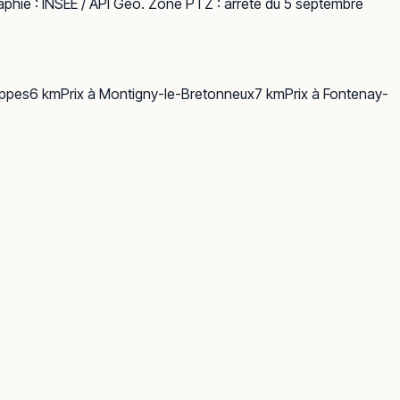
phie :
INSEE / API Géo
. Zone PTZ : arrêté du 5 septembre
ppes
6
km
Prix à
Montigny-le-Bretonneux
7
km
Prix à
Fontenay-