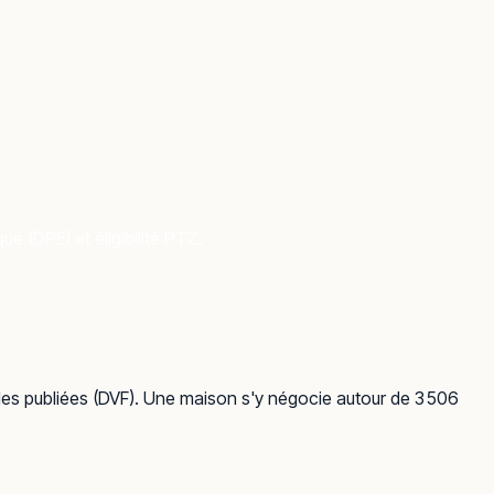
e (DPE) et éligibilité PTZ.
lles publiées (DVF). Une maison s'y négocie autour de 3 506