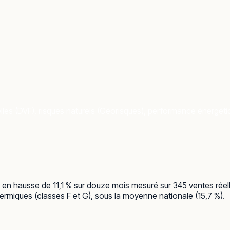
les (DVF), risques naturels (Géorisques), performance énergétiqu
m², en hausse de 11,1 % sur douze mois mesuré sur 345 ventes rée
ermiques (classes F et G), sous la moyenne nationale (15,7 %).