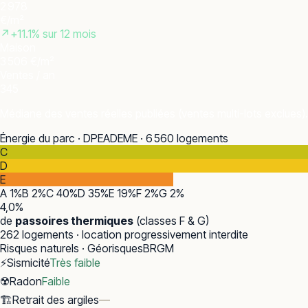
2 978
€/m²
↗
+
11.1
% sur 12 mois
Maison
3 506 €/m²
Ventes / an
345
Médiane des ventes réelles publiées (ventes multi-lots exclues).
Énergie du parc · DPE
ADEME · 6 560 logements
C
D
E
A
1
%
B
2
%
C
40
%
D
35
%
E
19
%
F
2
%
G
2
%
4,0
%
de
passoires thermiques
(classes F & G)
262
logements · location progressivement interdite
Risques naturels · Géorisques
BRGM
⚡
Sismicité
Très faible
☢️
Radon
Faible
🏗️
Retrait des argiles
—