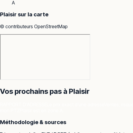
A
Plaisir
sur la carte
© contributeurs OpenStreetMap
Vos prochains pas à
Plaisir
RAPPORT D'ADRESSE
Le prix exact d'une adresse
Ventes, risqu
mon PTZ
Plaisir est en zone A.
Méthodologie & sources