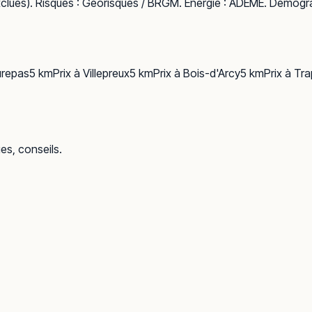
clues). Risques :
Géorisques / BRGM
. Énergie :
ADEME
. Démogra
repas
5
km
Prix à
Villepreux
5
km
Prix à
Bois-d'Arcy
5
km
Prix à
Tra
ues, conseils.