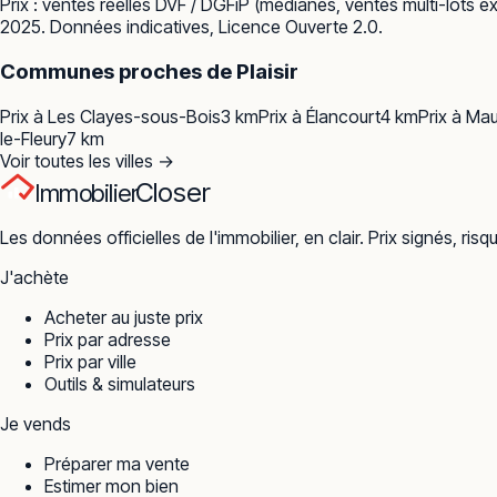
Prix : ventes réelles
DVF / DGFiP
(médianes, ventes multi-lots ex
2025. Données indicatives, Licence Ouverte 2.0.
Communes proches de
Plaisir
Prix à
Les Clayes-sous-Bois
3
km
Prix à
Élancourt
4
km
Prix à
Mau
le-Fleury
7
km
Voir toutes les villes →
Closer
Immobilier
Les données officielles de l'immobilier, en clair. Prix signés, risq
J'achète
Acheter au juste prix
Prix par adresse
Prix par ville
Outils & simulateurs
Je vends
Préparer ma vente
Estimer mon bien