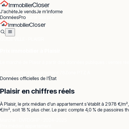
Closer
Immobilier
J'achète
Je vends
Je m'informe
Données
Pro
Carte des prix
Closer
Immobilier
GUIDE VILLE ·
PLAISIR
Prix immobilier à
Plaisir
Le marché de
Plaisir
à partir des données publiques : ventes réel
31 811 habitants
Département 78
Zone PTZ A
Données officielles de l'État
Plaisir
en chiffres réels
À Plaisir, le prix médian d'un appartement s'établit à 2 978 €/
€/m², soit 18 % plus cher. Le parc compte 4,0 % de passoires th
Marché · DVF
DGFiP · 2024–2025
Prix médian appartement