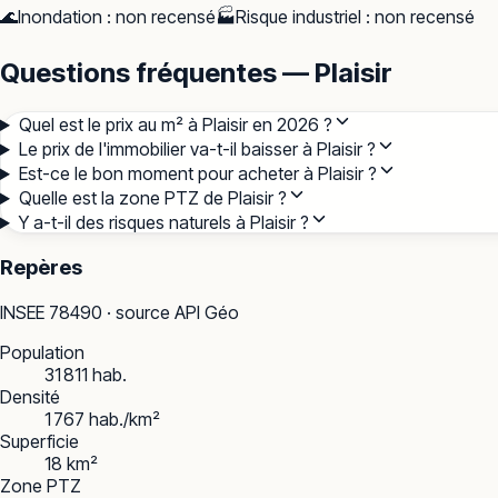
🌊
Inondation
:
non recensé
🏭
Risque industriel
:
non recensé
Questions fréquentes — Plaisir
Quel est le prix au m² à Plaisir en 2026 ?
Le prix de l'immobilier va-t-il baisser à Plaisir ?
Est-ce le bon moment pour acheter à Plaisir ?
Quelle est la zone PTZ de Plaisir ?
Y a-t-il des risques naturels à Plaisir ?
Repères
INSEE
78490
· source API Géo
Population
31 811 hab.
Densité
1 767 hab./km²
Superficie
18 km²
Zone PTZ