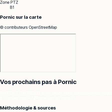
Zone PTZ
B1
Pornic
sur la carte
© contributeurs OpenStreetMap
Vos prochains pas à
Pornic
RAPPORT D'ADRESSE
Le prix exact d'une adresse
Ventes, risqu
B1
Calculer mon PTZ
Pornic est en zone B1.
Méthodologie & sources