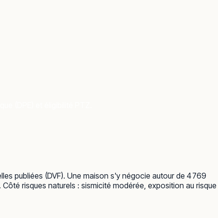
ue (DPE) et éligibilité PTZ.
elles publiées (DVF). Une maison s'y négocie autour de 4 769
 Côté risques naturels : sismicité modérée, exposition au risque