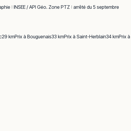
phie :
INSEE / API Géo
. Zone PTZ : arrêté du 5 septembre
c
29
km
Prix à
Bouguenais
33
km
Prix à
Saint-Herblain
34
km
Prix à