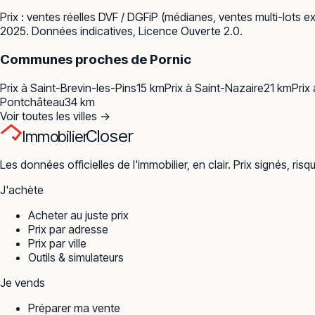
Prix : ventes réelles
DVF / DGFiP
(médianes, ventes multi-lots ex
2025. Données indicatives, Licence Ouverte 2.0.
Communes proches de
Pornic
Prix à
Saint-Brevin-les-Pins
15
km
Prix à
Saint-Nazaire
21
km
Prix
Pontchâteau
34
km
Voir toutes les villes →
Closer
Immobilier
Les données officielles de l'immobilier, en clair. Prix signés, risq
J'achète
Acheter au juste prix
Prix par adresse
Prix par ville
Outils & simulateurs
Je vends
Préparer ma vente