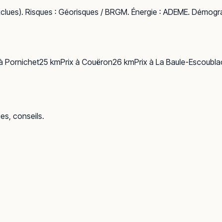
clues). Risques :
Géorisques / BRGM
. Énergie :
ADEME
. Démogra
 à
Pornichet
25
km
Prix à
Couëron
26
km
Prix à
La Baule-Escoubla
ues, conseils.