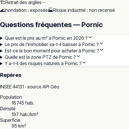
🏗️
Retrait des argiles
—
🌊
Inondation
:
exposée
🏭
Risque industriel
:
non recensé
Questions fréquentes — Pornic
Quel est le prix au m² à Pornic en 2026 ?
Le prix de l'immobilier va-t-il baisser à Pornic ?
Est-ce le bon moment pour acheter à Pornic ?
Quelle est la zone PTZ de Pornic ?
Y a-t-il des risques naturels à Pornic ?
Repères
INSEE
44131
· source API Géo
Population
18 745 hab.
Densité
197 hab./km²
Superficie
95 km²