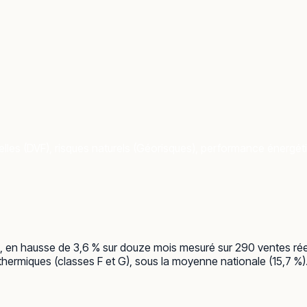
lles (DVF), risques naturels (Géorisques), performance énergétiq
m², en hausse de 3,6 % sur douze mois mesuré sur 290 ventes ré
hermiques (classes F et G), sous la moyenne nationale (15,7 %).