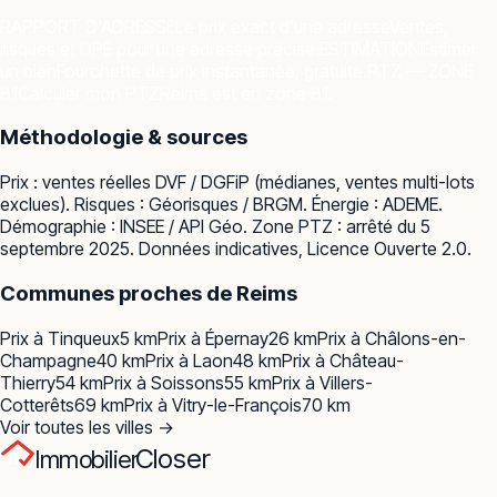
RAPPORT D'ADRESSE
Le prix exact d'une adresse
Ventes,
risques et DPE pour une adresse précise.
ESTIMATION
Estimer
un bien
Fourchette de prix instantanée, gratuite.
PTZ — ZONE
B1
Calculer mon PTZ
Reims est en zone B1.
Méthodologie & sources
Prix : ventes réelles
DVF / DGFiP
(médianes, ventes multi-lots
exclues). Risques :
Géorisques / BRGM
. Énergie :
ADEME
.
Démographie :
INSEE / API Géo
. Zone PTZ : arrêté du 5
septembre 2025. Données indicatives, Licence Ouverte 2.0.
Communes proches de
Reims
Prix à
Tinqueux
5
km
Prix à
Épernay
26
km
Prix à
Châlons-en-
Champagne
40
km
Prix à
Laon
48
km
Prix à
Château-
Thierry
54
km
Prix à
Soissons
55
km
Prix à
Villers-
Cotterêts
69
km
Prix à
Vitry-le-François
70
km
Voir toutes les villes →
Closer
Immobilier