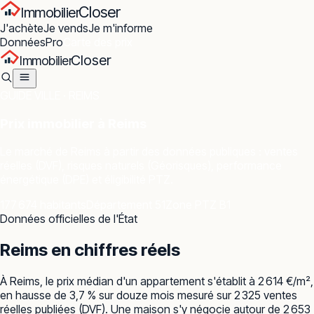
Closer
Immobilier
J'achète
Je vends
Je m'informe
Données
Pro
Carte des prix
Closer
Immobilier
GUIDE VILLE ·
REIMS
Prix immobilier à
Reims
Le marché de
Reims
à partir des données publiques : ventes
réelles (DVF), risques naturels (Géorisques), performance
énergétique (DPE) et éligibilité PTZ.
177 674 habitants
Département 51
Zone PTZ B1
Données officielles de l'État
Reims
en chiffres réels
À Reims, le prix médian d'un appartement s'établit à 2 614 €/m²,
en hausse de 3,7 % sur douze mois mesuré sur 2 325 ventes
réelles publiées (DVF). Une maison s'y négocie autour de 2 653