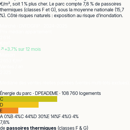
€/m², soit 1 % plus cher. Le parc compte 7,8 % de passoires
thermiques (classes F et G), sous la moyenne nationale (15,7
%). Côté risques naturels : exposition au risque d'inondation.
Marché · DVF
DGFiP · 2024–2025
Prix médian appartement
2 614
€/m²
↗
+
3.7
% sur 12 mois
Maison
2 653 €/m²
Ventes / an
2 325
Médiane des ventes réelles publiées (ventes multi-lots exclues).
Énergie du parc · DPE
ADEME · 108 760 logements
C
D
E
A
0
%
B
4
%
C
44
%
D
30
%
E
14
%
F
4
%
G
4
%
7,8
%
de
passoires thermiques
(classes F & G)