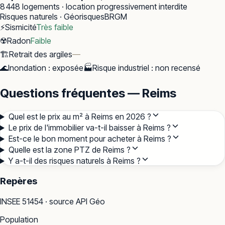
8 448
logements · location progressivement interdite
Risques naturels · Géorisques
BRGM
⚡
Sismicité
Très faible
☢️
Radon
Faible
🏗️
Retrait des argiles
—
🌊
Inondation
:
exposée
🏭
Risque industriel
:
non recensé
Questions fréquentes — Reims
Quel est le prix au m² à Reims en 2026 ?
Le prix de l'immobilier va-t-il baisser à Reims ?
Est-ce le bon moment pour acheter à Reims ?
Quelle est la zone PTZ de Reims ?
Y a-t-il des risques naturels à Reims ?
Repères
INSEE
51454
· source API Géo
Population