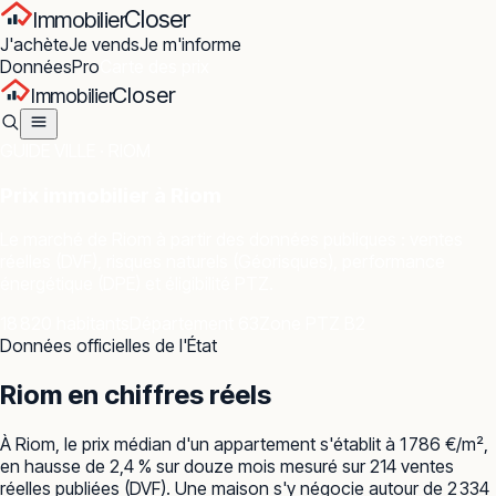
Closer
Immobilier
J'achète
Je vends
Je m'informe
Données
Pro
Carte des prix
Closer
Immobilier
GUIDE VILLE ·
RIOM
Prix immobilier à
Riom
Le marché de
Riom
à partir des données publiques : ventes
réelles (DVF), risques naturels (Géorisques), performance
énergétique (DPE) et éligibilité PTZ.
18 820 habitants
Département 63
Zone PTZ B2
Données officielles de l'État
Riom
en chiffres réels
À Riom, le prix médian d'un appartement s'établit à 1 786 €/m²,
en hausse de 2,4 % sur douze mois mesuré sur 214 ventes
réelles publiées (DVF). Une maison s'y négocie autour de 2 334