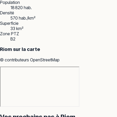
Population
18 820 hab.
Densité
570 hab./km²
Superficie
33 km²
Zone PTZ
B2
Riom
sur la carte
© contributeurs OpenStreetMap
Vos prochains pas à
Riom