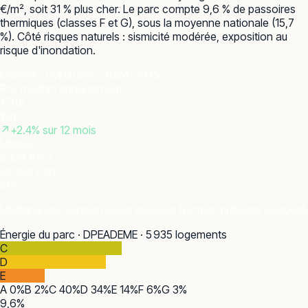
€/m², soit 31 % plus cher. Le parc compte 9,6 % de passoires
thermiques (classes F et G), sous la moyenne nationale (15,7
%). Côté risques naturels : sismicité modérée, exposition au
risque d'inondation.
Marché · DVF
DGFiP · 2024–2025
Prix médian appartement
1 786
€/m²
↗
+
2.4
% sur 12 mois
Maison
2 334 €/m²
Ventes / an
214
Médiane des ventes réelles publiées (ventes multi-lots exclues).
Énergie du parc · DPE
ADEME · 5 935 logements
C
D
E
A
0
%
B
2
%
C
40
%
D
34
%
E
14
%
F
6
%
G
3
%
9,6
%