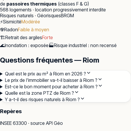
de
passoires thermiques
(classes F & G)
568
logements · location progressivement interdite
Risques naturels · Géorisques
BRGM
⚡
Sismicité
Modérée
☢️
Radon
Faible à moyen
🏗️
Retrait des argiles
Forte
🌊
Inondation
:
exposée
🏭
Risque industriel
:
non recensé
Questions fréquentes — Riom
Quel est le prix au m² à Riom en 2026 ?
Le prix de l'immobilier va-t-il baisser à Riom ?
Est-ce le bon moment pour acheter à Riom ?
Quelle est la zone PTZ de Riom ?
Y a-t-il des risques naturels à Riom ?
Repères
INSEE
63300
· source API Géo