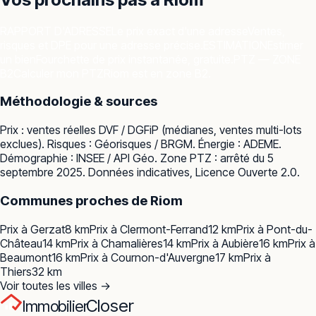
RAPPORT D'ADRESSE
Le prix exact d'une adresse
Ventes,
risques et DPE pour une adresse précise.
ESTIMATION
Estimer
un bien
Fourchette de prix instantanée, gratuite.
PTZ — ZONE
B2
Calculer mon PTZ
Riom est en zone B2.
Méthodologie & sources
Prix : ventes réelles
DVF / DGFiP
(médianes, ventes multi-lots
exclues). Risques :
Géorisques / BRGM
. Énergie :
ADEME
.
Démographie :
INSEE / API Géo
. Zone PTZ : arrêté du 5
septembre 2025. Données indicatives, Licence Ouverte 2.0.
Communes proches de
Riom
Prix à
Gerzat
8
km
Prix à
Clermont-Ferrand
12
km
Prix à
Pont-du-
Château
14
km
Prix à
Chamalières
14
km
Prix à
Aubière
16
km
Prix à
Beaumont
16
km
Prix à
Cournon-d'Auvergne
17
km
Prix à
Thiers
32
km
Voir toutes les villes →
Closer
Immobilier