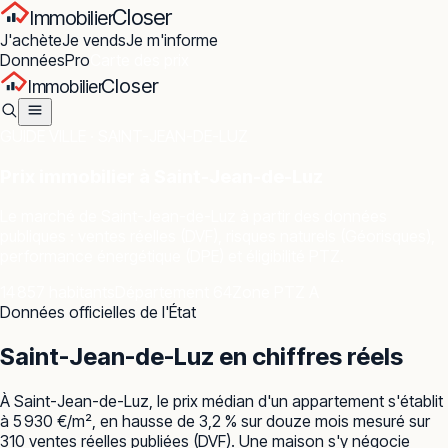
Closer
Immobilier
J'achète
Je vends
Je m'informe
Données
Pro
Carte des prix
Closer
Immobilier
GUIDE VILLE ·
SAINT-JEAN-DE-LUZ
Prix immobilier à
Saint-Jean-de-Luz
Le marché de
Saint-Jean-de-Luz
à partir des données
publiques : ventes réelles (DVF), risques naturels (Géorisques),
performance énergétique (DPE) et éligibilité PTZ.
14 857 habitants
Département 64
Zone PTZ A
Données officielles de l'État
Saint-Jean-de-Luz
en chiffres réels
À Saint-Jean-de-Luz, le prix médian d'un appartement s'établit
à 5 930 €/m², en hausse de 3,2 % sur douze mois mesuré sur
310 ventes réelles publiées (DVF). Une maison s'y négocie