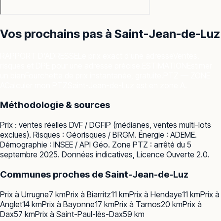
Vos prochains pas à
Saint-Jean-de-Luz
RAPPORT D'ADRESSE
Le prix exact d'une adresse
Ventes,
risques et DPE pour une adresse précise.
ESTIMATION
Estimer
un bien
Fourchette de prix instantanée, gratuite.
PTZ — ZONE
A
Calculer mon PTZ
Saint-Jean-de-Luz est en zone A.
Méthodologie & sources
Prix : ventes réelles
DVF / DGFiP
(médianes, ventes multi-lots
exclues). Risques :
Géorisques / BRGM
. Énergie :
ADEME
.
Démographie :
INSEE / API Géo
. Zone PTZ : arrêté du 5
septembre 2025. Données indicatives, Licence Ouverte 2.0.
Communes proches de
Saint-Jean-de-Luz
Prix à
Urrugne
7
km
Prix à
Biarritz
11
km
Prix à
Hendaye
11
km
Prix à
Anglet
14
km
Prix à
Bayonne
17
km
Prix à
Tarnos
20
km
Prix à
Dax
57
km
Prix à
Saint-Paul-lès-Dax
59
km