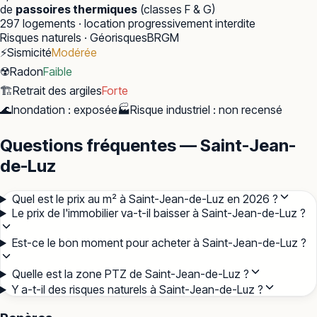
de
passoires thermiques
(classes F & G)
297
logements · location progressivement interdite
Risques naturels · Géorisques
BRGM
⚡
Sismicité
Modérée
☢️
Radon
Faible
🏗️
Retrait des argiles
Forte
🌊
Inondation
:
exposée
🏭
Risque industriel
:
non recensé
Questions fréquentes — Saint-Jean-
de-Luz
Quel est le prix au m² à Saint-Jean-de-Luz en 2026 ?
Le prix de l'immobilier va-t-il baisser à Saint-Jean-de-Luz ?
Est-ce le bon moment pour acheter à Saint-Jean-de-Luz ?
Quelle est la zone PTZ de Saint-Jean-de-Luz ?
Y a-t-il des risques naturels à Saint-Jean-de-Luz ?