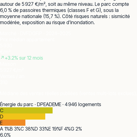
autour de 5 927 €/m², soit au même niveau. Le parc compte
6,0 % de passoires thermiques (classes F et G), sous la
moyenne nationale (15,7 %). Côté risques naturels : sismicité
modérée, exposition au risque d'inondation.
Marché · DVF
DGFiP · 2024–2025
Prix médian appartement
5 930
€/m²
↗
+
3.2
% sur 12 mois
Maison
5 927 €/m²
Ventes / an
310
Médiane des ventes réelles publiées (ventes multi-lots exclues).
Énergie du parc · DPE
ADEME · 4 946 logements
C
D
E
A
1
%
B
3
%
C
38
%
D
33
%
E
19
%
F
4
%
G
2
%
6,0
%