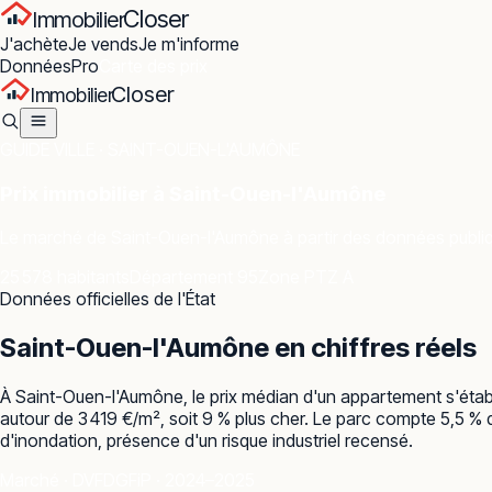
Closer
Immobilier
J'achète
Je vends
Je m'informe
Données
Pro
Carte des prix
Closer
Immobilier
GUIDE VILLE ·
SAINT-OUEN-L'AUMÔNE
Prix immobilier à
Saint-Ouen-l'Aumône
Le marché de
Saint-Ouen-l'Aumône
à partir des données publiq
25 578 habitants
Département 95
Zone PTZ A
Données officielles de l'État
Saint-Ouen-l'Aumône
en chiffres réels
À Saint-Ouen-l'Aumône, le prix médian d'un appartement s'établ
autour de 3 419 €/m², soit 9 % plus cher. Le parc compte 5,5 % 
d'inondation, présence d'un risque industriel recensé.
Marché · DVF
DGFiP · 2024–2025