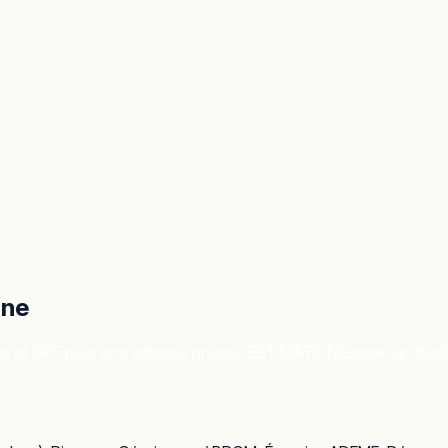
ône
es et DPE pour une adresse précise.
ESTIMATION
Estimer un bien