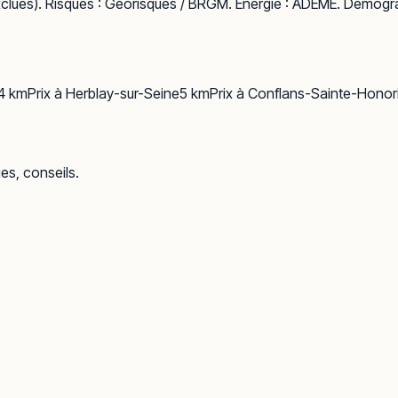
clues). Risques :
Géorisques / BRGM
. Énergie :
ADEME
. Démogra
4
km
Prix à
Herblay-sur-Seine
5
km
Prix à
Conflans-Sainte-Honor
ues, conseils.