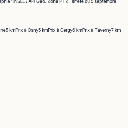
phie :
INSEE / API Géo
. Zone PTZ : arrêté du 5 septembre
ine
5
km
Prix à
Osny
5
km
Prix à
Cergy
6
km
Prix à
Taverny
7
km