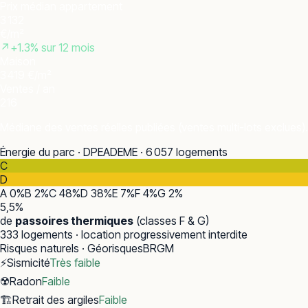
Prix médian appartement
3 132
€/m²
↗
+
1.3
% sur 12 mois
Maison
3 419 €/m²
Ventes / an
216
Médiane des ventes réelles publiées (ventes multi-lots exclues).
Énergie du parc · DPE
ADEME · 6 057 logements
C
D
A
0
%
B
2
%
C
48
%
D
38
%
E
7
%
F
4
%
G
2
%
5,5
%
de
passoires thermiques
(classes F & G)
333
logements · location progressivement interdite
Risques naturels · Géorisques
BRGM
⚡
Sismicité
Très faible
☢️
Radon
Faible
🏗️
Retrait des argiles
Faible