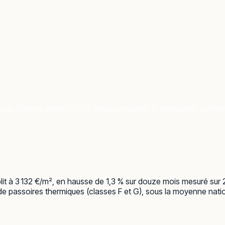
ues : ventes réelles (DVF), risques naturels (Géorisques), perfor
it à 3 132 €/m², en hausse de 1,3 % sur douze mois mesuré sur 
de passoires thermiques (classes F et G), sous la moyenne nation