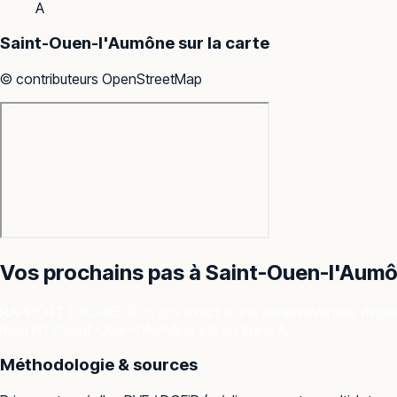
A
Saint-Ouen-l'Aumône
sur la carte
© contributeurs OpenStreetMap
Vos prochains pas à
Saint-Ouen-l'Aum
RAPPORT D'ADRESSE
Le prix exact d'une adresse
Ventes, risqu
mon PTZ
Saint-Ouen-l'Aumône est en zone A.
Méthodologie & sources