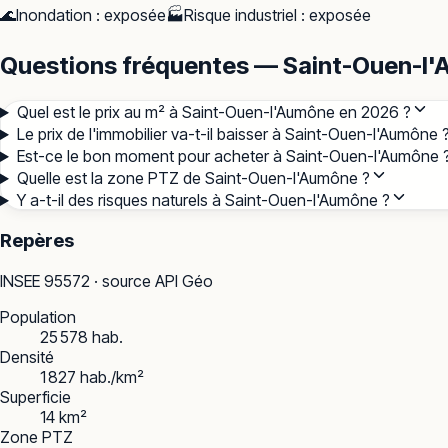
🌊
Inondation
:
exposée
🏭
Risque industriel
:
exposée
Questions fréquentes — Saint-Ouen-l
Quel est le prix au m² à Saint-Ouen-l'Aumône en 2026 ?
Le prix de l'immobilier va-t-il baisser à Saint-Ouen-l'Aumône 
Est-ce le bon moment pour acheter à Saint-Ouen-l'Aumône 
Quelle est la zone PTZ de Saint-Ouen-l'Aumône ?
Y a-t-il des risques naturels à Saint-Ouen-l'Aumône ?
Repères
INSEE
95572
· source API Géo
Population
25 578 hab.
Densité
1 827 hab./km²
Superficie
14 km²
Zone PTZ