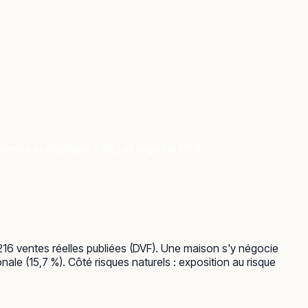
mance énergétique (DPE) et éligibilité PTZ.
216 ventes réelles publiées (DVF). Une maison s'y négocie
ale (15,7 %). Côté risques naturels : exposition au risque