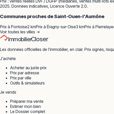
Prix : ventes réelles
DVF / DGFiP
(médianes, ventes multi-lots ex
2025. Données indicatives, Licence Ouverte 2.0.
Communes proches de
Saint-Ouen-l'Aumône
Prix à
Pontoise
2
km
Prix à
Éragny-sur-Oise
3
km
Prix à
Pierrelaye
Voir toutes les villes →
Closer
Immobilier
Les données officielles de l'immobilier, en clair. Prix signés, risq
J'achète
Acheter au juste prix
Prix par adresse
Prix par ville
Outils & simulateurs
Je vends
Préparer ma vente
Estimer mon bien
Le Dossier complet