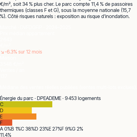
€/m², soit 34 % plus cher. Le parc compte 11,4 % de passoires
thermiques (classes F et G), sous la moyenne nationale (15,7
%). Côté risques naturels : exposition au risque d'inondation.
Marché · DVF
DGFiP · 2024–2025
Prix médian appartement
2 643
€/m²
↘
-6.3
% sur 12 mois
Maison
3 548 €/m²
Ventes / an
137
Médiane des ventes réelles publiées (ventes multi-lots exclues).
Énergie du parc · DPE
ADEME · 9 453 logements
C
D
E
F
A
0
%
B
1
%
C
38
%
D
23
%
E
27
%
F
9
%
G
2
%
11,4
%