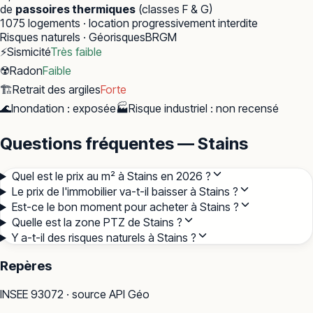
de
passoires thermiques
(classes F & G)
1 075
logements · location progressivement interdite
Risques naturels · Géorisques
BRGM
⚡
Sismicité
Très faible
☢️
Radon
Faible
🏗️
Retrait des argiles
Forte
🌊
Inondation
:
exposée
🏭
Risque industriel
:
non recensé
Questions fréquentes — Stains
Quel est le prix au m² à Stains en 2026 ?
Le prix de l'immobilier va-t-il baisser à Stains ?
Est-ce le bon moment pour acheter à Stains ?
Quelle est la zone PTZ de Stains ?
Y a-t-il des risques naturels à Stains ?
Repères
INSEE
93072
· source API Géo