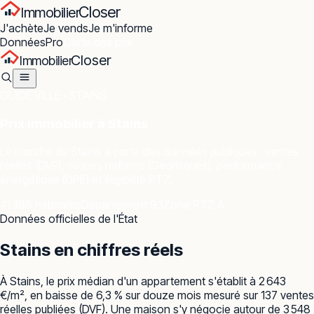
Closer
Immobilier
J'achète
Je vends
Je m'informe
Données
Pro
Carte des prix
Closer
Immobilier
GUIDE VILLE ·
STAINS
Prix immobilier à
Stains
Le marché de
Stains
à partir des données publiques : ventes
réelles (DVF), risques naturels (Géorisques), performance
énergétique (DPE) et éligibilité PTZ.
41 388 habitants
Département 93
Zone PTZ A
Données officielles de l'État
Stains
en chiffres réels
À Stains, le prix médian d'un appartement s'établit à 2 643
€/m², en baisse de 6,3 % sur douze mois mesuré sur 137 ventes
réelles publiées (DVF). Une maison s'y négocie autour de 3 548