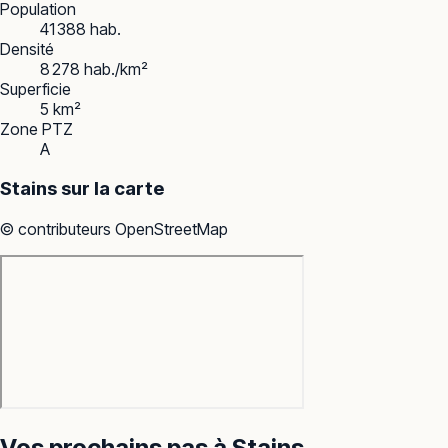
Population
41 388 hab.
Densité
8 278 hab./km²
Superficie
5 km²
Zone PTZ
A
Stains
sur la carte
© contributeurs OpenStreetMap
Vos prochains pas à
Stains