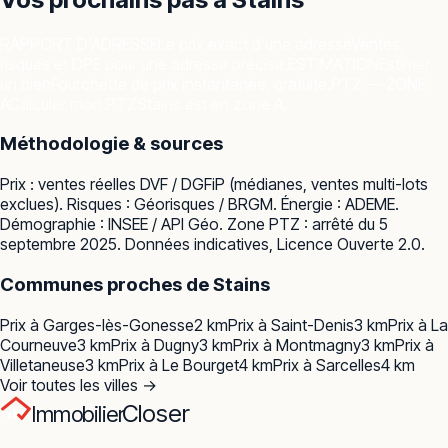
RAPPORT D'ADRESSE
Le prix exact d'une adresse
Ventes,
risques et DPE pour une adresse précise.
ESTIMATION
Estimer
un bien
Fourchette de prix instantanée, gratuite.
PTZ — ZONE
A
Calculer mon PTZ
Stains est en zone A.
Méthodologie & sources
Prix : ventes réelles
DVF / DGFiP
(médianes, ventes multi-lots
exclues). Risques :
Géorisques / BRGM
. Énergie :
ADEME
.
Démographie :
INSEE / API Géo
. Zone PTZ : arrêté du 5
septembre 2025. Données indicatives, Licence Ouverte 2.0.
Communes proches de
Stains
Prix à
Garges-lès-Gonesse
2
km
Prix à
Saint-Denis
3
km
Prix à
La
Courneuve
3
km
Prix à
Dugny
3
km
Prix à
Montmagny
3
km
Prix à
Villetaneuse
3
km
Prix à
Le Bourget
4
km
Prix à
Sarcelles
4
km
Voir toutes les villes →
Closer
Immobilier