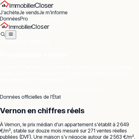
Closer
Immobilier
J'achète
Je vends
Je m'informe
Données
Pro
Carte des prix
Closer
Immobilier
GUIDE VILLE ·
VERNON
Prix immobilier à
Vernon
Le marché de
Vernon
à partir des données publiques : ventes
réelles (DVF), risques naturels (Géorisques), performance
énergétique (DPE) et éligibilité PTZ.
25 290 habitants
Département 27
Zone PTZ B1
Données officielles de l'État
Vernon
en chiffres réels
À Vernon, le prix médian d'un appartement s'établit à 2 649
€/m², stable sur douze mois mesuré sur 271 ventes réelles
publiées (DVF). Une maison s'y négocie autour de 2 563 €/m²,