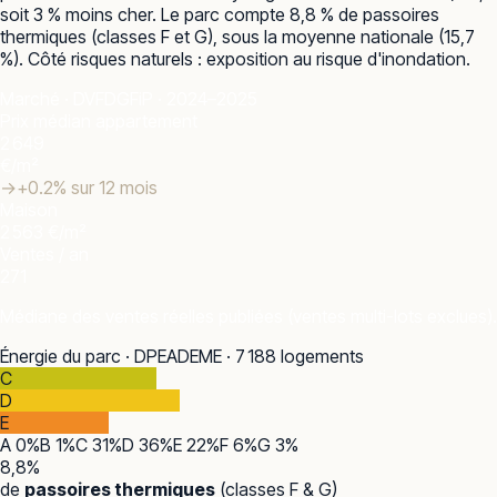
soit 3 % moins cher. Le parc compte 8,8 % de passoires
thermiques (classes F et G), sous la moyenne nationale (15,7
%). Côté risques naturels : exposition au risque d'inondation.
Marché · DVF
DGFiP · 2024–2025
Prix médian appartement
2 649
€/m²
→
+
0.2
% sur 12 mois
Maison
2 563 €/m²
Ventes / an
271
Médiane des ventes réelles publiées (ventes multi-lots exclues).
Énergie du parc · DPE
ADEME · 7 188 logements
C
D
E
A
0
%
B
1
%
C
31
%
D
36
%
E
22
%
F
6
%
G
3
%
8,8
%
de
passoires thermiques
(classes F & G)