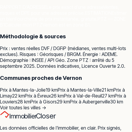
RAPPORT D'ADRESSE
Le prix exact d'une adresse
Ventes,
risques et DPE pour une adresse précise.
ESTIMATION
Estimer
un bien
Fourchette de prix instantanée, gratuite.
PTZ — ZONE
B1
Calculer mon PTZ
Vernon est en zone B1.
Méthodologie & sources
Prix : ventes réelles
DVF / DGFiP
(médianes, ventes multi-lots
exclues). Risques :
Géorisques / BRGM
. Énergie :
ADEME
.
Démographie :
INSEE / API Géo
. Zone PTZ : arrêté du 5
septembre 2025. Données indicatives, Licence Ouverte 2.0.
Communes proches de
Vernon
Prix à
Mantes-la-Jolie
19
km
Prix à
Mantes-la-Ville
21
km
Prix à
Limay
22
km
Prix à
Évreux
26
km
Prix à
Val-de-Reuil
27
km
Prix à
Louviers
28
km
Prix à
Gisors
29
km
Prix à
Aubergenville
30
km
Voir toutes les villes →
Closer
Immobilier
Les données officielles de l'immobilier, en clair. Prix signés,