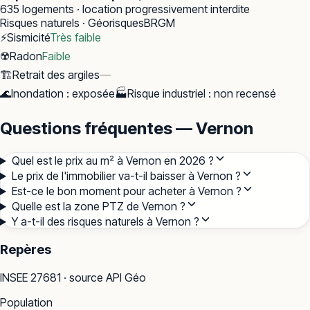
635
logements · location progressivement interdite
Risques naturels · Géorisques
BRGM
⚡
Sismicité
Très faible
☢️
Radon
Faible
🏗️
Retrait des argiles
—
🌊
Inondation
:
exposée
🏭
Risque industriel
:
non recensé
Questions fréquentes — Vernon
Quel est le prix au m² à Vernon en 2026 ?
Le prix de l'immobilier va-t-il baisser à Vernon ?
Est-ce le bon moment pour acheter à Vernon ?
Quelle est la zone PTZ de Vernon ?
Y a-t-il des risques naturels à Vernon ?
Repères
INSEE
27681
· source API Géo
Population