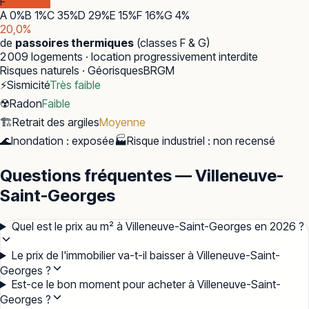
F
A
0
%
B
1
%
C
35
%
D
29
%
E
15
%
F
16
%
G
4
%
20,0
%
de
passoires thermiques
(classes F & G)
2 009
logements · location progressivement interdite
Risques naturels · Géorisques
BRGM
⚡
Sismicité
Très faible
☢️
Radon
Faible
🏗️
Retrait des argiles
Moyenne
🌊
Inondation
:
exposée
🏭
Risque industriel
:
non recensé
Questions fréquentes — Villeneuve-
Saint-Georges
Quel est le prix au m² à Villeneuve-Saint-Georges en 2026 ?
Le prix de l'immobilier va-t-il baisser à Villeneuve-Saint-
Georges ?
Est-ce le bon moment pour acheter à Villeneuve-Saint-
Georges ?