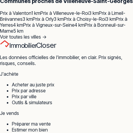
Communes proches de
Villeneuve-Saint-Georges
Prix à
Valenton
1
km
Prix à
Villeneuve-le-Roi
3
km
Prix à
Limeil-
Brévannes
3
km
Prix à
Orly
3
km
Prix à
Choisy-le-Roi
3
km
Prix à
Yerres
4
km
Prix à
Vigneux-sur-Seine
4
km
Prix à
Bonneuil-sur-
Marne
5
km
Voir toutes les villes →
Closer
Immobilier
Les données officielles de l'immobilier, en clair. Prix signés,
risques, conseils.
J'achète
Acheter au juste prix
Prix par adresse
Prix par ville
Outils & simulateurs
Je vends
Préparer ma vente
Estimer mon bien