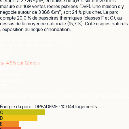
s'établit à 2 726 €/m², en baisse de 4,9 % sur douze mois
mesuré sur 169 ventes réelles publiées (DVF). Une maison s'y
négocie autour de 3 386 €/m², soit 24 % plus cher. Le parc
compte 20,0 % de passoires thermiques (classes F et G), au-
dessus de la moyenne nationale (15,7 %). Côté risques naturels
: exposition au risque d'inondation.
Marché · DVF
DGFiP · 2024–2025
Prix médian appartement
2 726
€/m²
↘
-4.9
% sur 12 mois
Maison
3 386 €/m²
Ventes / an
169
Médiane des ventes réelles publiées (ventes multi-lots exclues).
Énergie du parc · DPE
ADEME · 10 044 logements
C
D
E