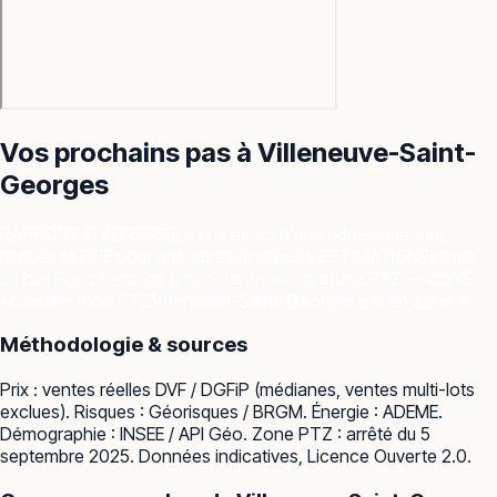
Vos prochains pas à
Villeneuve-Saint-
Georges
RAPPORT D'ADRESSE
Le prix exact d'une adresse
Ventes,
risques et DPE pour une adresse précise.
ESTIMATION
Estimer
un bien
Fourchette de prix instantanée, gratuite.
PTZ — ZONE
A
Calculer mon PTZ
Villeneuve-Saint-Georges est en zone A.
Méthodologie & sources
Prix : ventes réelles
DVF / DGFiP
(médianes, ventes multi-lots
exclues). Risques :
Géorisques / BRGM
. Énergie :
ADEME
.
Démographie :
INSEE / API Géo
. Zone PTZ : arrêté du 5
septembre 2025. Données indicatives, Licence Ouverte 2.0.