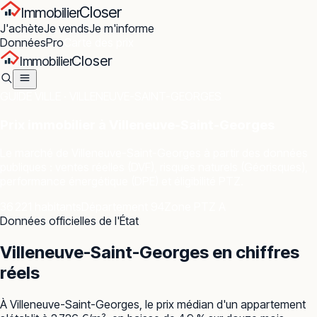
Closer
Immobilier
J'achète
Je vends
Je m'informe
Données
Pro
Carte des prix
Closer
Immobilier
GUIDE VILLE ·
VILLENEUVE-SAINT-GEORGES
Prix immobilier à
Villeneuve-Saint-Georges
Le marché de
Villeneuve-Saint-Georges
à partir des données
publiques : ventes réelles (DVF), risques naturels (Géorisques),
performance énergétique (DPE) et éligibilité PTZ.
36 221 habitants
Département 94
Zone PTZ A
Données officielles de l'État
Villeneuve-Saint-Georges
en chiffres
réels
À Villeneuve-Saint-Georges, le prix médian d'un appartement