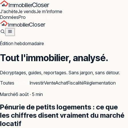
Closer
Immobilier
J'achète
Je vends
Je m'informe
Données
Pro
Carte des prix
Closer
Immobilier
Édition hebdomadaire
Tout l'immobilier,
analysé
.
Décryptages, guides, reportages. Sans jargon, sans détour.
Toutes
Marché
Investir
Vente
Achat
Fiscalité
Réglementation
Marché
6 août
·
5
min
Pénurie de petits logements : ce que
les chiffres disent vraiment du marché
locatif