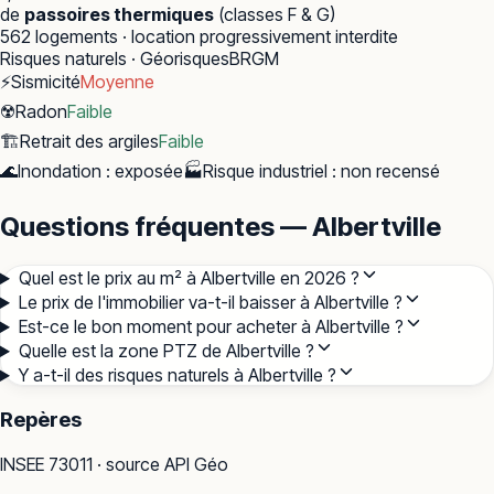
de
passoires thermiques
(classes F & G)
562
logements · location progressivement interdite
Risques naturels · Géorisques
BRGM
⚡
Sismicité
Moyenne
☢️
Radon
Faible
🏗️
Retrait des argiles
Faible
🌊
Inondation
:
exposée
🏭
Risque industriel
:
non recensé
Questions fréquentes — Albertville
Quel est le prix au m² à Albertville en 2026 ?
Le prix de l'immobilier va-t-il baisser à Albertville ?
Est-ce le bon moment pour acheter à Albertville ?
Quelle est la zone PTZ de Albertville ?
Y a-t-il des risques naturels à Albertville ?
Repères
INSEE
73011
· source API Géo