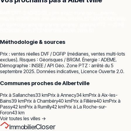
RAPPORT D'ADRESSE
Le prix exact d'une adresse
Ventes,
risques et DPE pour une adresse précise.
ESTIMATION
Estimer
un bien
Fourchette de prix instantanée, gratuite.
PTZ — ZONE
B1
Calculer mon PTZ
Albertville est en zone B1.
Méthodologie & sources
Prix : ventes réelles
DVF / DGFiP
(médianes, ventes multi-lots
exclues). Risques :
Géorisques / BRGM
. Énergie :
ADEME
.
Démographie :
INSEE / API Géo
. Zone PTZ : arrêté du 5
septembre 2025. Données indicatives, Licence Ouverte 2.0.
Communes proches de
Albertville
Prix à
Sallanches
33
km
Prix à
Annecy
34
km
Prix à
Aix-les-
Bains
39
km
Prix à
Chambéry
40
km
Prix à
Fillière
40
km
Prix à
Passy
42
km
Prix à
Rumilly
42
km
Prix à
La Roche-sur-
Foron
43
km
Voir toutes les villes →
Closer
Immobilier