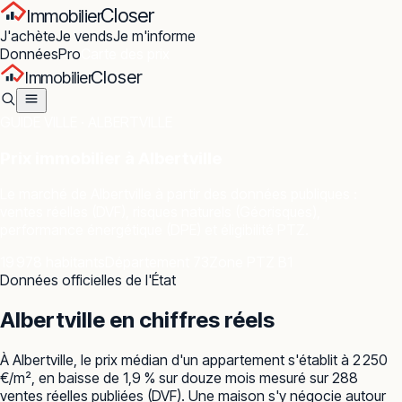
Closer
Immobilier
J'achète
Je vends
Je m'informe
Données
Pro
Carte des prix
Closer
Immobilier
GUIDE VILLE ·
ALBERTVILLE
Prix immobilier à
Albertville
Le marché de
Albertville
à partir des données publiques :
ventes réelles (DVF), risques naturels (Géorisques),
performance énergétique (DPE) et éligibilité PTZ.
19 978 habitants
Département 73
Zone PTZ B1
Données officielles de l'État
Albertville
en chiffres réels
À Albertville, le prix médian d'un appartement s'établit à 2 250
€/m², en baisse de 1,9 % sur douze mois mesuré sur 288
ventes réelles publiées (DVF). Une maison s'y négocie autour