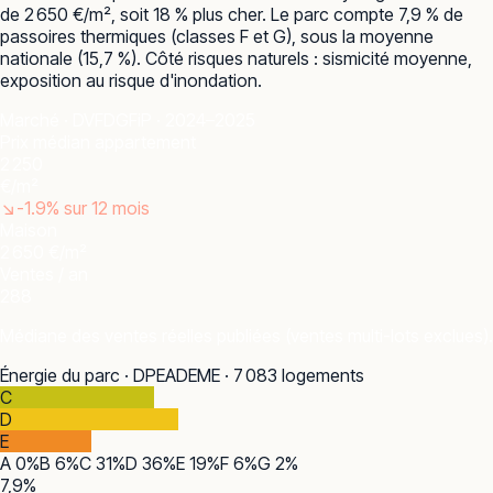
de 2 650 €/m², soit 18 % plus cher. Le parc compte 7,9 % de
passoires thermiques (classes F et G), sous la moyenne
nationale (15,7 %). Côté risques naturels : sismicité moyenne,
exposition au risque d'inondation.
Marché · DVF
DGFiP · 2024–2025
Prix médian appartement
2 250
€/m²
↘
-1.9
% sur 12 mois
Maison
2 650 €/m²
Ventes / an
288
Médiane des ventes réelles publiées (ventes multi-lots exclues).
Énergie du parc · DPE
ADEME · 7 083 logements
C
D
E
A
0
%
B
6
%
C
31
%
D
36
%
E
19
%
F
6
%
G
2
%
7,9
%