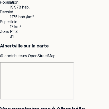
Population
19 978 hab.
Densité
1 175 hab./km²
Superficie
17 km²
Zone PTZ
B1
Albertville
sur la carte
© contributeurs OpenStreetMap
Vos prochains pas à
Albertville