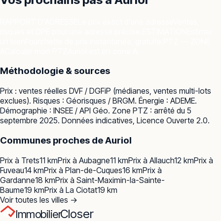
RAPPORT D'ADRESSE
Le prix exact d'une adresse
Ventes,
risques et DPE pour une adresse précise.
ESTIMATION
Estimer
un bien
Fourchette de prix instantanée, gratuite.
PTZ — ZONE
A
Calculer mon PTZ
Auriol est en zone A.
Méthodologie & sources
Prix : ventes réelles
DVF / DGFiP
(médianes, ventes multi-lots
exclues). Risques :
Géorisques / BRGM
. Énergie :
ADEME
.
Démographie :
INSEE / API Géo
. Zone PTZ : arrêté du 5
septembre 2025. Données indicatives, Licence Ouverte 2.0.
Communes proches de
Auriol
Prix à
Trets
11
km
Prix à
Aubagne
11
km
Prix à
Allauch
12
km
Prix à
Fuveau
14
km
Prix à
Plan-de-Cuques
16
km
Prix à
Gardanne
18
km
Prix à
Saint-Maximin-la-Sainte-
Baume
19
km
Prix à
La Ciotat
19
km
Voir toutes les villes →
Closer
Immobilier