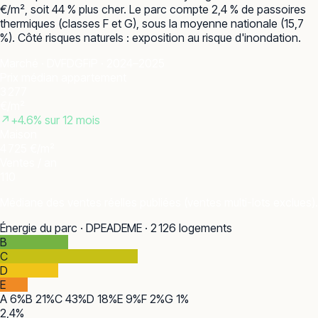
€/m², soit 44 % plus cher. Le parc compte 2,4 % de passoires
thermiques (classes F et G), sous la moyenne nationale (15,7
%). Côté risques naturels : exposition au risque d'inondation.
Marché · DVF
DGFiP · 2024–2025
Prix médian appartement
3 277
€/m²
↗
+
4.6
% sur 12 mois
Maison
4 725 €/m²
Ventes / an
110
Médiane des ventes réelles publiées (ventes multi-lots exclues).
Énergie du parc · DPE
ADEME · 2 126 logements
B
C
D
E
A
6
%
B
21
%
C
43
%
D
18
%
E
9
%
F
2
%
G
1
%
2,4
%