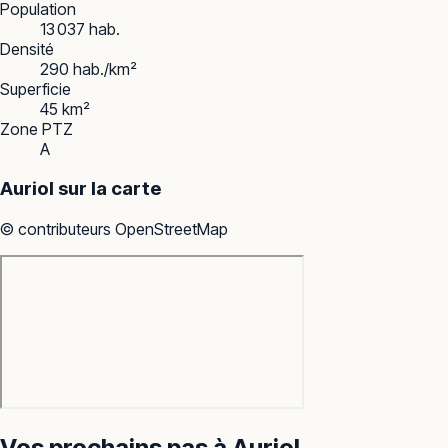
Population
13 037 hab.
Densité
290 hab./km²
Superficie
45 km²
Zone PTZ
A
Auriol
sur la carte
© contributeurs OpenStreetMap
Vos prochains pas à
Auriol