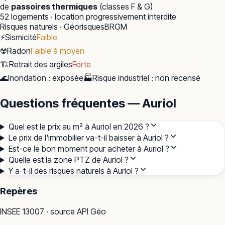
de
passoires thermiques
(classes F & G)
52
logements · location progressivement interdite
Risques naturels · Géorisques
BRGM
⚡
Sismicité
Faible
☢️
Radon
Faible à moyen
🏗️
Retrait des argiles
Forte
🌊
Inondation
:
exposée
🏭
Risque industriel
:
non recensé
Questions fréquentes — Auriol
Quel est le prix au m² à Auriol en 2026 ?
Le prix de l'immobilier va-t-il baisser à Auriol ?
Est-ce le bon moment pour acheter à Auriol ?
Quelle est la zone PTZ de Auriol ?
Y a-t-il des risques naturels à Auriol ?
Repères
INSEE
13007
· source API Géo