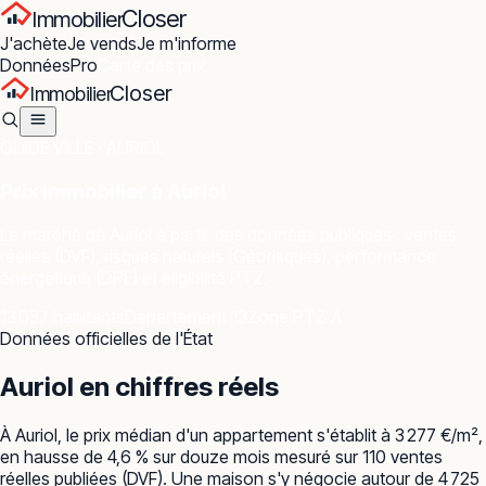
Closer
Immobilier
J'achète
Je vends
Je m'informe
Données
Pro
Carte des prix
Closer
Immobilier
GUIDE VILLE ·
AURIOL
Prix immobilier à
Auriol
Le marché de
Auriol
à partir des données publiques : ventes
réelles (DVF), risques naturels (Géorisques), performance
énergétique (DPE) et éligibilité PTZ.
13 037 habitants
Département 13
Zone PTZ A
Données officielles de l'État
Auriol
en chiffres réels
À Auriol, le prix médian d'un appartement s'établit à 3 277 €/m²,
en hausse de 4,6 % sur douze mois mesuré sur 110 ventes
réelles publiées (DVF). Une maison s'y négocie autour de 4 725