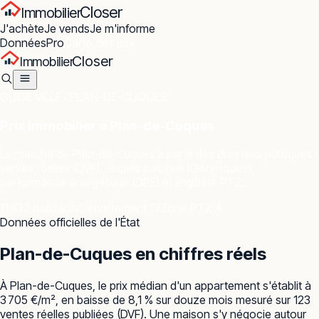
Closer
Immobilier
J'achète
Je vends
Je m'informe
Données
Pro
Carte des prix
Closer
Immobilier
GUIDE VILLE ·
PLAN-DE-CUQUES
Prix immobilier à
Plan-de-Cuques
Le marché de
Plan-de-Cuques
à partir des données publiques :
ventes réelles (DVF), risques naturels (Géorisques),
performance énergétique (DPE) et éligibilité PTZ.
11 632 habitants
Département 13
Zone PTZ A
Données officielles de l'État
Plan-de-Cuques
en chiffres réels
À Plan-de-Cuques, le prix médian d'un appartement s'établit à
3 705 €/m², en baisse de 8,1 % sur douze mois mesuré sur 123
ventes réelles publiées (DVF). Une maison s'y négocie autour