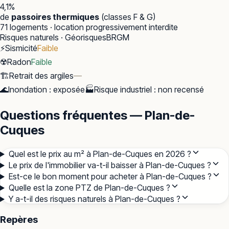
4,1
%
de
passoires thermiques
(classes F & G)
71
logements · location progressivement interdite
Risques naturels · Géorisques
BRGM
⚡
Sismicité
Faible
☢️
Radon
Faible
🏗️
Retrait des argiles
—
🌊
Inondation
:
exposée
🏭
Risque industriel
:
non recensé
Questions fréquentes — Plan-de-
Cuques
Quel est le prix au m² à Plan-de-Cuques en 2026 ?
Le prix de l'immobilier va-t-il baisser à Plan-de-Cuques ?
Est-ce le bon moment pour acheter à Plan-de-Cuques ?
Quelle est la zone PTZ de Plan-de-Cuques ?
Y a-t-il des risques naturels à Plan-de-Cuques ?
Repères