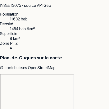
INSEE
13075
· source API Géo
Population
11 632 hab.
Densité
1 454 hab./km²
Superficie
8 km²
Zone PTZ
A
Plan-de-Cuques
sur la carte
© contributeurs OpenStreetMap