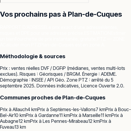
Vos prochains pas à
Plan-de-Cuques
RAPPORT D'ADRESSE
Le prix exact d'une adresse
Ventes,
risques et DPE pour une adresse précise.
ESTIMATION
Estimer
un bien
Fourchette de prix instantanée, gratuite.
PTZ — ZONE
A
Calculer mon PTZ
Plan-de-Cuques est en zone A.
Méthodologie & sources
Prix : ventes réelles
DVF / DGFiP
(médianes, ventes multi-lots
exclues). Risques :
Géorisques / BRGM
. Énergie :
ADEME
.
Démographie :
INSEE / API Géo
. Zone PTZ : arrêté du 5
septembre 2025. Données indicatives, Licence Ouverte 2.0.
Communes proches de
Plan-de-Cuques
Prix à
Allauch
4
km
Prix à
Septèmes-les-Vallons
7
km
Prix à
Bouc-
Bel-Air
10
km
Prix à
Gardanne
11
km
Prix à
Marseille
11
km
Prix à
Aubagne
12
km
Prix à
Les Pennes-Mirabeau
12
km
Prix à
Fuveau
13
km