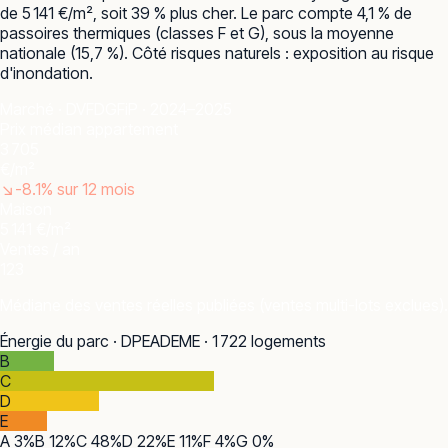
de 5 141 €/m², soit 39 % plus cher. Le parc compte 4,1 % de
passoires thermiques (classes F et G), sous la moyenne
nationale (15,7 %). Côté risques naturels : exposition au risque
d'inondation.
Marché · DVF
DGFiP · 2024–2025
Prix médian appartement
3 705
€/m²
↘
-8.1
% sur 12 mois
Maison
5 141 €/m²
Ventes / an
123
Médiane des ventes réelles publiées (ventes multi-lots exclues).
Énergie du parc · DPE
ADEME · 1 722 logements
B
C
D
E
A
3
%
B
12
%
C
48
%
D
22
%
E
11
%
F
4
%
G
0
%