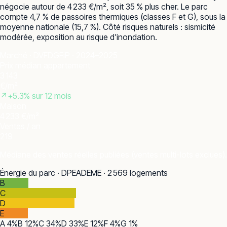
négocie autour de 4 233 €/m², soit 35 % plus cher. Le parc
compte 4,7 % de passoires thermiques (classes F et G), sous la
moyenne nationale (15,7 %). Côté risques naturels : sismicité
modérée, exposition au risque d'inondation.
Marché · DVF
DGFiP · 2024–2025
Prix médian appartement
3 143
€/m²
↗
+
5.3
% sur 12 mois
Maison
4 233 €/m²
Ventes / an
219
Médiane des ventes réelles publiées (ventes multi-lots exclues).
Énergie du parc · DPE
ADEME · 2 569 logements
B
C
D
E
A
4
%
B
12
%
C
34
%
D
33
%
E
12
%
F
4
%
G
1
%