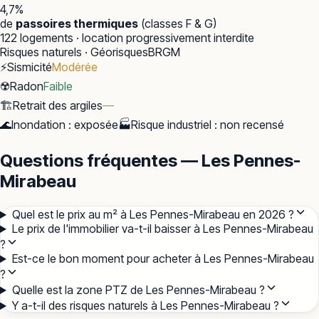
4,7
%
de
passoires thermiques
(classes F & G)
122
logements · location progressivement interdite
Risques naturels · Géorisques
BRGM
⚡
Sismicité
Modérée
☢️
Radon
Faible
🏗️
Retrait des argiles
—
🌊
Inondation
:
exposée
🏭
Risque industriel
:
non recensé
Questions fréquentes — Les Pennes-
Mirabeau
Quel est le prix au m² à Les Pennes-Mirabeau en 2026 ?
Le prix de l'immobilier va-t-il baisser à Les Pennes-Mirabeau
?
Est-ce le bon moment pour acheter à Les Pennes-Mirabeau
?
Quelle est la zone PTZ de Les Pennes-Mirabeau ?
Y a-t-il des risques naturels à Les Pennes-Mirabeau ?