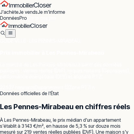
Closer
Immobilier
J'achète
Je vends
Je m'informe
Données
Pro
Carte des prix
Closer
Immobilier
GUIDE VILLE ·
LES PENNES-MIRABEAU
Prix immobilier à
Les Pennes-Mirabeau
Le marché de
Les Pennes-Mirabeau
à partir des données
publiques : ventes réelles (DVF), risques naturels (Géorisques),
performance énergétique (DPE) et éligibilité PTZ.
22 537 habitants
Département 13
Zone PTZ A
Données officielles de l'État
Les Pennes-Mirabeau
en chiffres réels
À Les Pennes-Mirabeau, le prix médian d'un appartement
s'établit à 3 143 €/m², en hausse de 5,3 % sur douze mois
mesuré sur 219 ventes réelles publiées (DVF). Une maison s'y