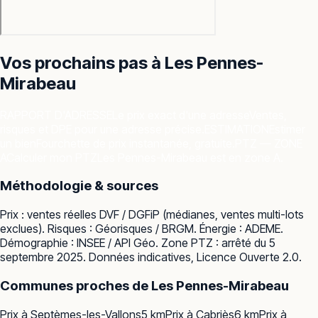
Vos prochains pas à
Les Pennes-
Mirabeau
RAPPORT D'ADRESSE
Le prix exact d'une adresse
Ventes,
risques et DPE pour une adresse précise.
ESTIMATION
Estimer
un bien
Fourchette de prix instantanée, gratuite.
PTZ — ZONE
A
Calculer mon PTZ
Les Pennes-Mirabeau est en zone A.
Méthodologie & sources
Prix : ventes réelles
DVF / DGFiP
(médianes, ventes multi-lots
exclues). Risques :
Géorisques / BRGM
. Énergie :
ADEME
.
Démographie :
INSEE / API Géo
. Zone PTZ : arrêté du 5
septembre 2025. Données indicatives, Licence Ouverte 2.0.
Communes proches de
Les Pennes-Mirabeau
Prix à
Septèmes-les-Vallons
5
km
Prix à
Cabriès
6
km
Prix à