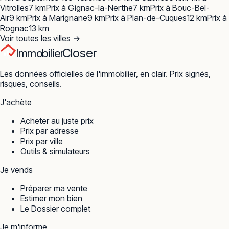
Vitrolles
7
km
Prix à
Gignac-la-Nerthe
7
km
Prix à
Bouc-Bel-
Air
9
km
Prix à
Marignane
9
km
Prix à
Plan-de-Cuques
12
km
Prix à
Rognac
13
km
Voir toutes les villes →
Closer
Immobilier
Les données officielles de l'immobilier, en clair. Prix signés,
risques, conseils.
J'achète
Acheter au juste prix
Prix par adresse
Prix par ville
Outils & simulateurs
Je vends
Préparer ma vente
Estimer mon bien
Le Dossier complet
Je m'informe