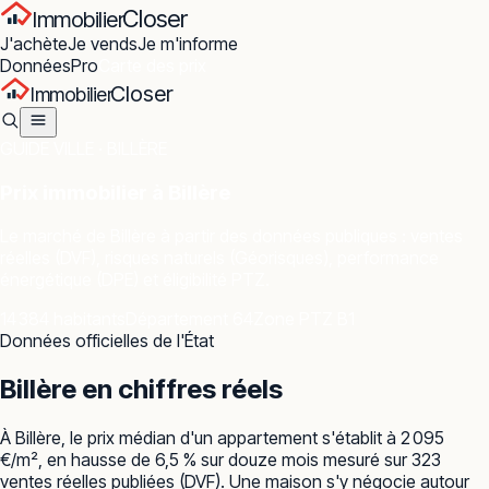
Closer
Immobilier
J'achète
Je vends
Je m'informe
Données
Pro
Carte des prix
Closer
Immobilier
GUIDE VILLE ·
BILLÈRE
Prix immobilier à
Billère
Le marché de
Billère
à partir des données publiques : ventes
réelles (DVF), risques naturels (Géorisques), performance
énergétique (DPE) et éligibilité PTZ.
14 384 habitants
Département 64
Zone PTZ B1
Données officielles de l'État
Billère
en chiffres réels
À Billère, le prix médian d'un appartement s'établit à 2 095
€/m², en hausse de 6,5 % sur douze mois mesuré sur 323
ventes réelles publiées (DVF). Une maison s'y négocie autour