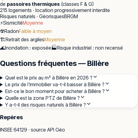
de
passoires thermiques
(classes F & G)
215
logements · location progressivement interdite
Risques naturels · Géorisques
BRGM
⚡
Sismicité
Moyenne
☢️
Radon
Faible à moyen
🏗️
Retrait des argiles
Moyenne
🌊
Inondation
:
exposée
🏭
Risque industriel
:
non recensé
Questions fréquentes — Billère
Quel est le prix au m² à Billère en 2026 ?
Le prix de l'immobilier va-t-il baisser à Billère ?
Est-ce le bon moment pour acheter à Billère ?
Quelle est la zone PTZ de Billère ?
Y a-t-il des risques naturels à Billère ?
Repères
INSEE
64129
· source API Géo