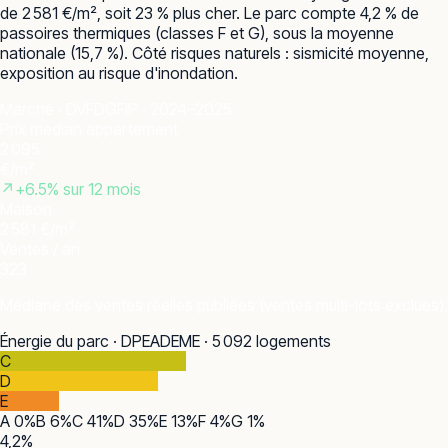
de 2 581 €/m², soit 23 % plus cher. Le parc compte 4,2 % de
passoires thermiques (classes F et G), sous la moyenne
nationale (15,7 %). Côté risques naturels : sismicité moyenne,
exposition au risque d'inondation.
Marché · DVF
DGFiP · 2024–2025
Prix médian appartement
2 095
€/m²
↗
+
6.5
% sur 12 mois
Maison
2 581 €/m²
Ventes / an
323
Médiane des ventes réelles publiées (ventes multi-lots exclues).
Énergie du parc · DPE
ADEME · 5 092 logements
C
D
E
A
0
%
B
6
%
C
41
%
D
35
%
E
13
%
F
4
%
G
1
%
4,2
%