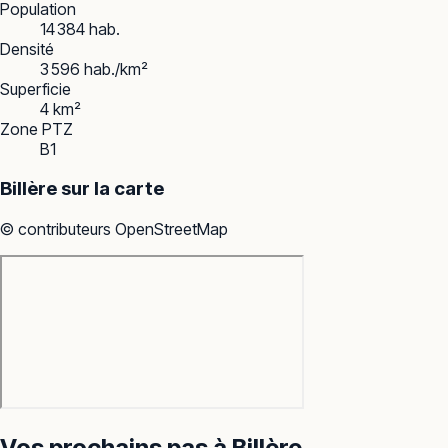
Population
14 384 hab.
Densité
3 596 hab./km²
Superficie
4 km²
Zone PTZ
B1
Billère
sur la carte
© contributeurs OpenStreetMap
Vos prochains pas à
Billère