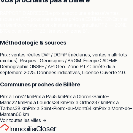
RAPPORT D'ADRESSE
Le prix exact d'une adresse
Ventes,
risques et DPE pour une adresse précise.
ESTIMATION
Estimer
un bien
Fourchette de prix instantanée, gratuite.
PTZ — ZONE
B1
Calculer mon PTZ
Billère est en zone B1.
Méthodologie & sources
Prix : ventes réelles
DVF / DGFiP
(médianes, ventes multi-lots
exclues). Risques :
Géorisques / BRGM
. Énergie :
ADEME
.
Démographie :
INSEE / API Géo
. Zone PTZ : arrêté du 5
septembre 2025. Données indicatives, Licence Ouverte 2.0.
Communes proches de
Billère
Prix à
Lons
2
km
Prix à
Pau
5
km
Prix à
Oloron-Sainte-
Marie
22
km
Prix à
Lourdes
34
km
Prix à
Orthez
37
km
Prix à
Tarbes
38
km
Prix à
Saint-Pierre-du-Mont
64
km
Prix à
Mont-de-
Marsan
66
km
Voir toutes les villes →
Closer
Immobilier