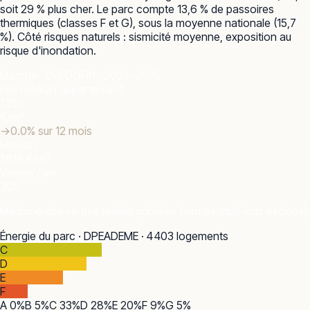
soit 29 % plus cher. Le parc compte 13,6 % de passoires
thermiques (classes F et G), sous la moyenne nationale (15,7
%). Côté risques naturels : sismicité moyenne, exposition au
risque d'inondation.
Marché · DVF
DGFiP · 2024–2025
Prix médian appartement
1 250
€/m²
→
0.0
% sur 12 mois
Maison
1 616 €/m²
Ventes / an
305
Médiane des ventes réelles publiées (ventes multi-lots exclues).
Énergie du parc · DPE
ADEME · 4 403 logements
C
D
E
F
A
0
%
B
5
%
C
33
%
D
28
%
E
20
%
F
9
%
G
5
%