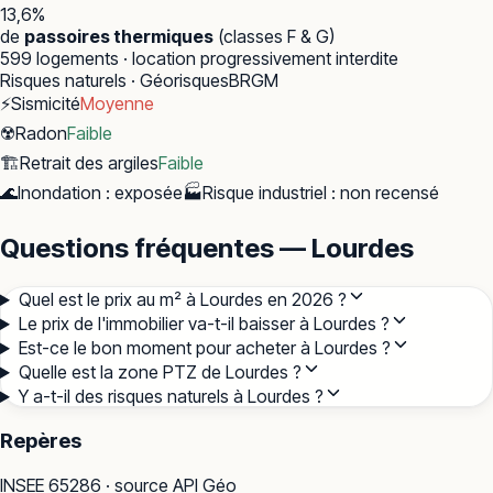
13,6
%
de
passoires thermiques
(classes F & G)
599
logements · location progressivement interdite
Risques naturels · Géorisques
BRGM
⚡
Sismicité
Moyenne
☢️
Radon
Faible
🏗️
Retrait des argiles
Faible
🌊
Inondation
:
exposée
🏭
Risque industriel
:
non recensé
Questions fréquentes — Lourdes
Quel est le prix au m² à Lourdes en 2026 ?
Le prix de l'immobilier va-t-il baisser à Lourdes ?
Est-ce le bon moment pour acheter à Lourdes ?
Quelle est la zone PTZ de Lourdes ?
Y a-t-il des risques naturels à Lourdes ?
Repères
INSEE
65286
· source API Géo