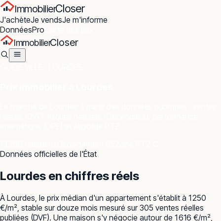
Closer
Immobilier
J'achète
Je vends
Je m'informe
Données
Pro
Carte des prix
Closer
Immobilier
GUIDE VILLE ·
LOURDES
Prix immobilier à
Lourdes
Le marché de
Lourdes
à partir des données publiques : ventes
réelles (DVF), risques naturels (Géorisques), performance
énergétique (DPE) et éligibilité PTZ.
13 266 habitants
Département 65
Zone PTZ C
Données officielles de l'État
Lourdes
en chiffres réels
À Lourdes, le prix médian d'un appartement s'établit à 1 250
€/m², stable sur douze mois mesuré sur 305 ventes réelles
publiées (DVF). Une maison s'y négocie autour de 1 616 €/m²,