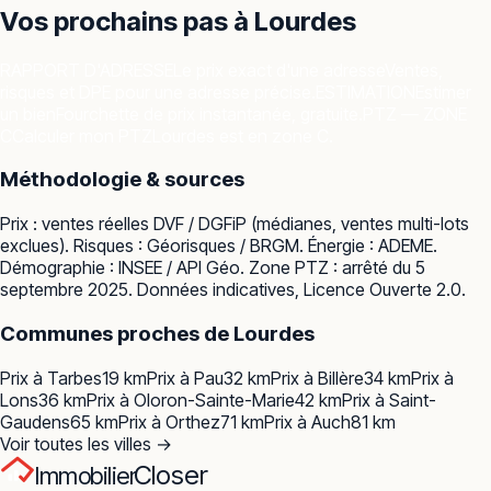
Vos prochains pas à
Lourdes
RAPPORT D'ADRESSE
Le prix exact d'une adresse
Ventes,
risques et DPE pour une adresse précise.
ESTIMATION
Estimer
un bien
Fourchette de prix instantanée, gratuite.
PTZ — ZONE
C
Calculer mon PTZ
Lourdes est en zone C.
Méthodologie & sources
Prix : ventes réelles
DVF / DGFiP
(médianes, ventes multi-lots
exclues). Risques :
Géorisques / BRGM
. Énergie :
ADEME
.
Démographie :
INSEE / API Géo
. Zone PTZ : arrêté du 5
septembre 2025. Données indicatives, Licence Ouverte 2.0.
Communes proches de
Lourdes
Prix à
Tarbes
19
km
Prix à
Pau
32
km
Prix à
Billère
34
km
Prix à
Lons
36
km
Prix à
Oloron-Sainte-Marie
42
km
Prix à
Saint-
Gaudens
65
km
Prix à
Orthez
71
km
Prix à
Auch
81
km
Voir toutes les villes →
Closer
Immobilier