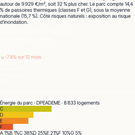
autour de 9 929 €/m², soit 32 % plus cher. Le parc compte 14,4
% de passoires thermiques (classes F et G), sous la moyenne
nationale (15,7 %). Côté risques naturels : exposition au risque
d'inondation.
Marché · DVF
DGFiP · 2024–2025
Prix médian appartement
7 527
€/m²
↘
-7.8
% sur 12 mois
Maison
9 929 €/m²
Ventes / an
354
Médiane des ventes réelles publiées (ventes multi-lots exclues).
Énergie du parc · DPE
ADEME · 8 833 logements
C
D
E
F
A
1
%
B
1
%
C
38
%
D
25
%
E
21
%
F
10
%
G
5
%