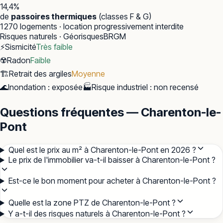
14,4
%
de
passoires thermiques
(classes F & G)
1 270
logements · location progressivement interdite
Risques naturels · Géorisques
BRGM
⚡
Sismicité
Très faible
☢️
Radon
Faible
🏗️
Retrait des argiles
Moyenne
🌊
Inondation
:
exposée
🏭
Risque industriel
:
non recensé
Questions fréquentes — Charenton-le-
Pont
Quel est le prix au m² à Charenton-le-Pont en 2026 ?
Le prix de l'immobilier va-t-il baisser à Charenton-le-Pont ?
Est-ce le bon moment pour acheter à Charenton-le-Pont ?
Quelle est la zone PTZ de Charenton-le-Pont ?
Y a-t-il des risques naturels à Charenton-le-Pont ?