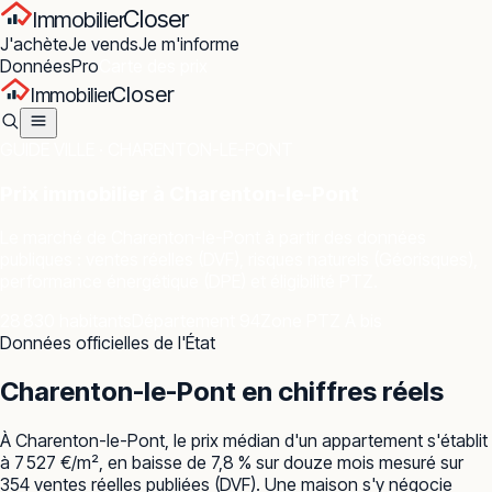
Closer
Immobilier
J'achète
Je vends
Je m'informe
Données
Pro
Carte des prix
Closer
Immobilier
GUIDE VILLE ·
CHARENTON-LE-PONT
Prix immobilier à
Charenton-le-Pont
Le marché de
Charenton-le-Pont
à partir des données
publiques : ventes réelles (DVF), risques naturels (Géorisques),
performance énergétique (DPE) et éligibilité PTZ.
28 830 habitants
Département 94
Zone PTZ A bis
Données officielles de l'État
Charenton-le-Pont
en chiffres réels
À Charenton-le-Pont, le prix médian d'un appartement s'établit
à 7 527 €/m², en baisse de 7,8 % sur douze mois mesuré sur
354 ventes réelles publiées (DVF). Une maison s'y négocie