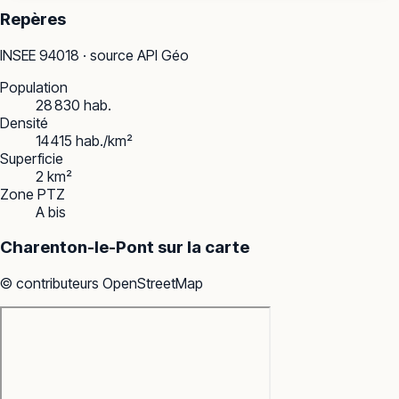
Repères
INSEE
94018
· source API Géo
Population
28 830 hab.
Densité
14 415 hab./km²
Superficie
2 km²
Zone PTZ
A bis
Charenton-le-Pont
sur la carte
© contributeurs OpenStreetMap