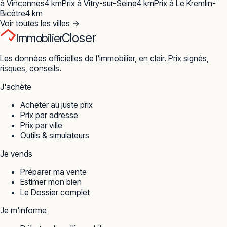
à
Vincennes
4
km
Prix à
Vitry-sur-Seine
4
km
Prix à
Le Kremlin-
Bicêtre
4
km
Voir toutes les villes →
Closer
Immobilier
Les données officielles de l'immobilier, en clair. Prix signés,
risques, conseils.
J'achète
Acheter au juste prix
Prix par adresse
Prix par ville
Outils & simulateurs
Je vends
Préparer ma vente
Estimer mon bien
Le Dossier complet
Je m'informe