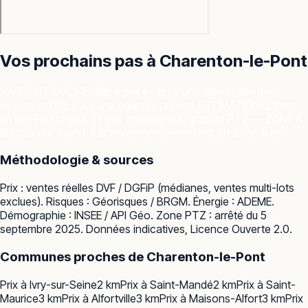
Vos prochains pas à
Charenton-le-Pont
RAPPORT D'ADRESSE
Le prix exact d'une adresse
Ventes,
risques et DPE pour une adresse précise.
ESTIMATION
Estimer
un bien
Fourchette de prix instantanée, gratuite.
PTZ — ZONE A
BIS
Calculer mon PTZ
Charenton-le-Pont est en zone A bis.
Méthodologie & sources
Prix : ventes réelles
DVF / DGFiP
(médianes, ventes multi-lots
exclues). Risques :
Géorisques / BRGM
. Énergie :
ADEME
.
Démographie :
INSEE / API Géo
. Zone PTZ : arrêté du 5
septembre 2025. Données indicatives, Licence Ouverte 2.0.
Communes proches de
Charenton-le-Pont
Prix à
Ivry-sur-Seine
2
km
Prix à
Saint-Mandé
2
km
Prix à
Saint-
Maurice
3
km
Prix à
Alfortville
3
km
Prix à
Maisons-Alfort
3
km
Prix