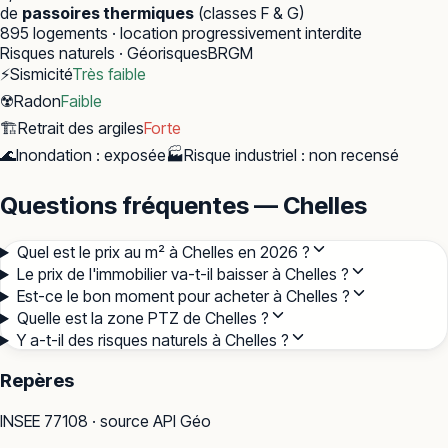
de
passoires thermiques
(classes F & G)
895
logements · location progressivement interdite
Risques naturels · Géorisques
BRGM
⚡
Sismicité
Très faible
☢️
Radon
Faible
🏗️
Retrait des argiles
Forte
🌊
Inondation
:
exposée
🏭
Risque industriel
:
non recensé
Questions fréquentes — Chelles
Quel est le prix au m² à Chelles en 2026 ?
Le prix de l'immobilier va-t-il baisser à Chelles ?
Est-ce le bon moment pour acheter à Chelles ?
Quelle est la zone PTZ de Chelles ?
Y a-t-il des risques naturels à Chelles ?
Repères
INSEE
77108
· source API Géo