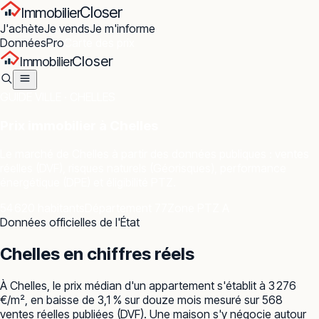
Closer
Immobilier
J'achète
Je vends
Je m'informe
Données
Pro
Carte des prix
Closer
Immobilier
GUIDE VILLE ·
CHELLES
Prix immobilier à
Chelles
Le marché de
Chelles
à partir des données publiques : ventes
réelles (DVF), risques naturels (Géorisques), performance
énergétique (DPE) et éligibilité PTZ.
54 620 habitants
Département 77
Zone PTZ A
Données officielles de l'État
Chelles
en chiffres réels
À Chelles, le prix médian d'un appartement s'établit à 3 276
€/m², en baisse de 3,1 % sur douze mois mesuré sur 568
ventes réelles publiées (DVF). Une maison s'y négocie autour