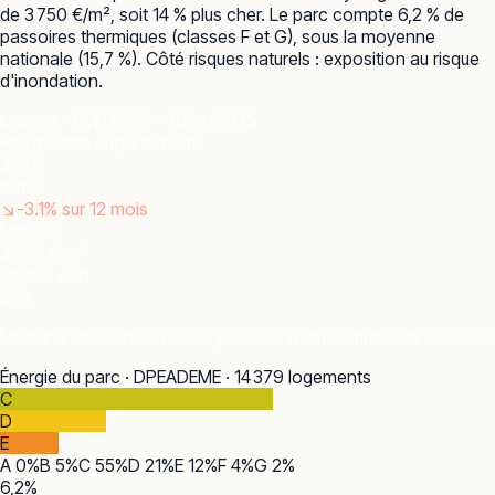
de 3 750 €/m², soit 14 % plus cher. Le parc compte 6,2 % de
passoires thermiques (classes F et G), sous la moyenne
nationale (15,7 %). Côté risques naturels : exposition au risque
d'inondation.
Marché · DVF
DGFiP · 2024–2025
Prix médian appartement
3 276
€/m²
↘
-3.1
% sur 12 mois
Maison
3 750 €/m²
Ventes / an
568
Médiane des ventes réelles publiées (ventes multi-lots exclues).
Énergie du parc · DPE
ADEME · 14 379 logements
C
D
E
A
0
%
B
5
%
C
55
%
D
21
%
E
12
%
F
4
%
G
2
%
6,2
%