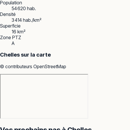
Population
54 620 hab.
Densité
3 414 hab./km²
Superficie
16 km²
Zone PTZ
A
Chelles
sur la carte
© contributeurs OpenStreetMap
Vos prochains pas à
Chelles