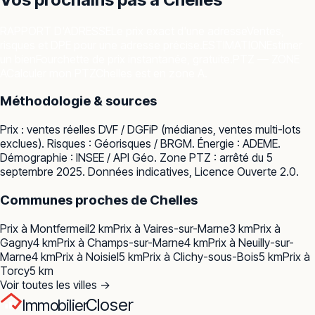
RAPPORT D'ADRESSE
Le prix exact d'une adresse
Ventes,
risques et DPE pour une adresse précise.
ESTIMATION
Estimer
un bien
Fourchette de prix instantanée, gratuite.
PTZ — ZONE
A
Calculer mon PTZ
Chelles est en zone A.
Méthodologie & sources
Prix : ventes réelles
DVF / DGFiP
(médianes, ventes multi-lots
exclues). Risques :
Géorisques / BRGM
. Énergie :
ADEME
.
Démographie :
INSEE / API Géo
. Zone PTZ : arrêté du 5
septembre 2025. Données indicatives, Licence Ouverte 2.0.
Communes proches de
Chelles
Prix à
Montfermeil
2
km
Prix à
Vaires-sur-Marne
3
km
Prix à
Gagny
4
km
Prix à
Champs-sur-Marne
4
km
Prix à
Neuilly-sur-
Marne
4
km
Prix à
Noisiel
5
km
Prix à
Clichy-sous-Bois
5
km
Prix à
Torcy
5
km
Voir toutes les villes →
Closer
Immobilier