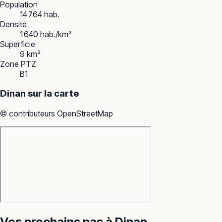
Population
14 764 hab.
Densité
1 640 hab./km²
Superficie
9 km²
Zone PTZ
B1
Dinan
sur la carte
© contributeurs OpenStreetMap
Vos prochains pas à
Dinan