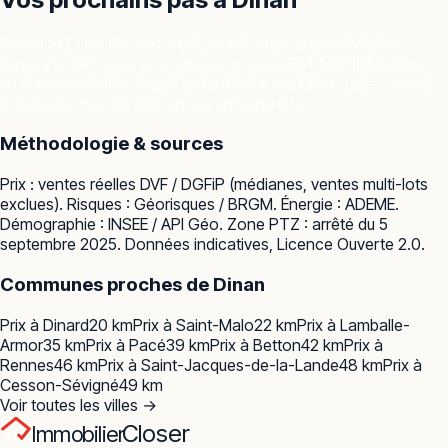
RAPPORT D'ADRESSE
Le prix exact d'une adresse
Ventes,
risques et DPE pour une adresse précise.
ESTIMATION
Estimer
un bien
Fourchette de prix instantanée, gratuite.
PTZ — ZONE
B1
Calculer mon PTZ
Dinan est en zone B1.
Méthodologie & sources
Prix : ventes réelles
DVF / DGFiP
(médianes, ventes multi-lots
exclues). Risques :
Géorisques / BRGM
. Énergie :
ADEME
.
Démographie :
INSEE / API Géo
. Zone PTZ : arrêté du 5
septembre 2025. Données indicatives, Licence Ouverte 2.0.
Communes proches de
Dinan
Prix à
Dinard
20
km
Prix à
Saint-Malo
22
km
Prix à
Lamballe-
Armor
35
km
Prix à
Pacé
39
km
Prix à
Betton
42
km
Prix à
Rennes
46
km
Prix à
Saint-Jacques-de-la-Lande
48
km
Prix à
Cesson-Sévigné
49
km
Voir toutes les villes →
Closer
Immobilier