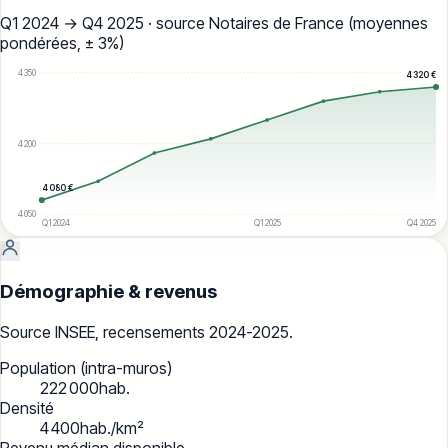
Q1 2024
→
Q4 2025
· source Notaires de France (moyennes
pondérées, ± 3%)
4 350
4 320
€
4 200
4 080
€
4 050
Q1 2024
Q1 2025
Q4 2025
Démographie & revenus
Source INSEE, recensements 2024-2025.
Population (intra-muros)
222 000
hab.
Densité
4 400
hab./km²
Revenu médian disponible