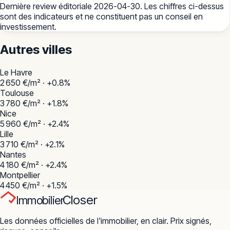
Dernière review éditoriale
2026-04-30
. Les chiffres ci-dessus
sont des indicateurs et ne constituent pas un conseil en
investissement.
Autres villes
Le Havre
2 650
€/m² ·
+
0.8
%
Toulouse
3 780
€/m² ·
+
1.8
%
Nice
5 960
€/m² ·
+
2.4
%
Lille
3 710
€/m² ·
+
2.1
%
Nantes
4 180
€/m² ·
+
2.4
%
Montpellier
4 450
€/m² ·
+
1.5
%
Closer
Immobilier
Les données officielles de l'immobilier, en clair. Prix signés,