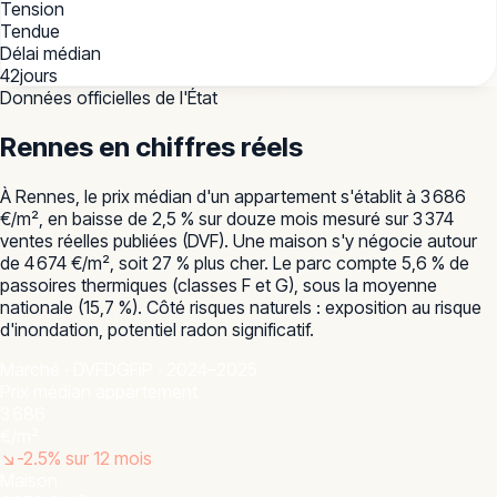
Tension
Tendue
Délai médian
42
jours
Données officielles de l'État
Rennes
en chiffres réels
À Rennes, le prix médian d'un appartement s'établit à 3 686
€/m², en baisse de 2,5 % sur douze mois mesuré sur 3 374
ventes réelles publiées (DVF). Une maison s'y négocie autour
de 4 674 €/m², soit 27 % plus cher. Le parc compte 5,6 % de
passoires thermiques (classes F et G), sous la moyenne
nationale (15,7 %). Côté risques naturels : exposition au risque
d'inondation, potentiel radon significatif.
Marché · DVF
DGFiP · 2024–2025
Prix médian appartement
3 686
€/m²
↘
-2.5
% sur 12 mois
Maison