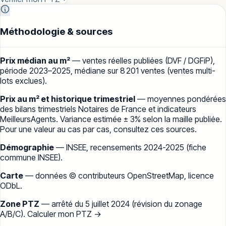
Méthodologie & sources
Prix médian au m²
— ventes réelles publiées (
DVF / DGFiP
),
période
2023–2025
, médiane sur
8 201
ventes (ventes multi-
lots exclues).
Prix au m² et historique trimestriel
— moyennes pondérées
des bilans trimestriels
Notaires de France
et indicateurs
MeilleursAgents
. Variance estimée ± 3% selon la maille publiée.
Pour une valeur au cas par cas, consultez ces sources.
Démographie
— INSEE, recensements 2024-2025 (
fiche
commune INSEE
).
Carte
— données
© contributeurs OpenStreetMap
, licence
ODbL.
Zone PTZ
— arrêté du 5 juillet 2024 (révision du zonage
A/B/C).
Calculer mon PTZ →