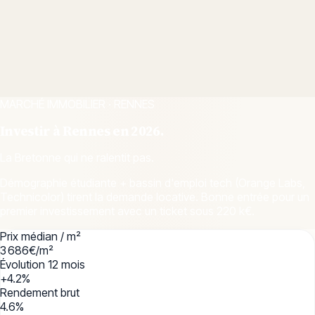
MARCHÉ IMMOBILIER ·
RENNES
Investir à
Rennes
en 2026.
La Bretonne qui ne ralentit pas.
Démographie étudiante + bassin d'emploi tech (Orange Labs,
Technicolor) tirent la demande locative. Bonne entrée pour un
premier investissement avec un ticket sous 220 k€.
Prix médian / m²
3 686
€/m²
Évolution 12 mois
+4.2
%
Rendement brut
4.6
%