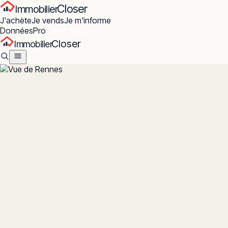
Closer
Immobilier
J'achète
Je vends
Je m'informe
Données
Pro
Carte des prix
Closer
Immobilier