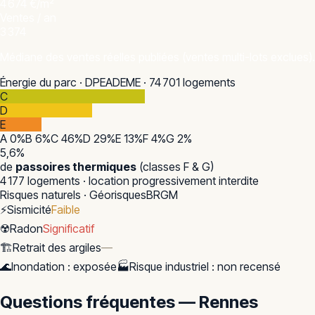
4 674 €/m²
Ventes / an
3 374
Médiane des ventes réelles publiées (ventes multi-lots exclues).
Énergie du parc · DPE
ADEME · 74 701 logements
C
D
E
A
0
%
B
6
%
C
46
%
D
29
%
E
13
%
F
4
%
G
2
%
5,6
%
de
passoires thermiques
(classes F & G)
4 177
logements · location progressivement interdite
Risques naturels · Géorisques
BRGM
⚡
Sismicité
Faible
☢️
Radon
Significatif
🏗️
Retrait des argiles
—
🌊
Inondation
:
exposée
🏭
Risque industriel
:
non recensé
Questions fréquentes — Rennes