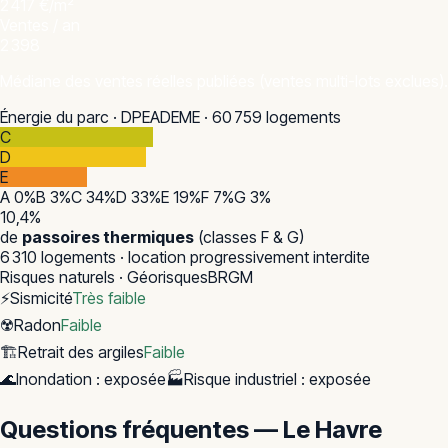
2 417 €/m²
Ventes / an
2 398
Médiane des ventes réelles publiées (ventes multi-lots exclues).
Énergie du parc · DPE
ADEME · 60 759 logements
C
D
E
A
0
%
B
3
%
C
34
%
D
33
%
E
19
%
F
7
%
G
3
%
10,4
%
de
passoires thermiques
(classes F & G)
6 310
logements · location progressivement interdite
Risques naturels · Géorisques
BRGM
⚡
Sismicité
Très faible
☢️
Radon
Faible
🏗️
Retrait des argiles
Faible
🌊
Inondation
:
exposée
🏭
Risque industriel
:
exposée
Questions fréquentes — Le Havre