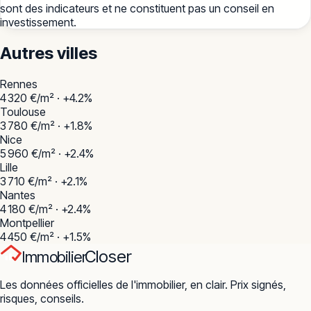
sont des indicateurs et ne constituent pas un conseil en
investissement.
Autres villes
Rennes
4 320
€/m² ·
+
4.2
%
Toulouse
3 780
€/m² ·
+
1.8
%
Nice
5 960
€/m² ·
+
2.4
%
Lille
3 710
€/m² ·
+
2.1
%
Nantes
4 180
€/m² ·
+
2.4
%
Montpellier
4 450
€/m² ·
+
1.5
%
Closer
Immobilier
Les données officielles de l'immobilier, en clair. Prix signés,
risques, conseils.