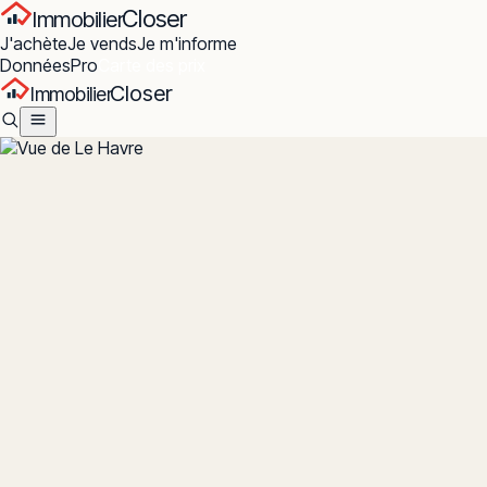
Closer
Immobilier
J'achète
Je vends
Je m'informe
Données
Pro
Carte des prix
Closer
Immobilier