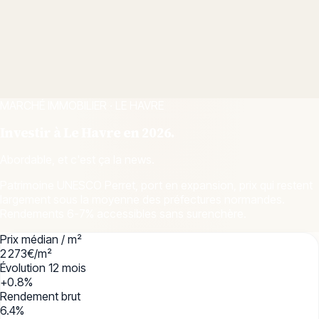
MARCHÉ IMMOBILIER ·
LE HAVRE
Investir à
Le Havre
en 2026.
Abordable, et c'est ça la news.
Patrimoine UNESCO Perret, port en expansion, prix qui restent
largement sous la moyenne des préfectures normandes.
Rendements 6-7% accessibles sans surenchère.
Prix médian / m²
2 273
€/m²
Évolution 12 mois
+0.8
%
Rendement brut
6.4
%