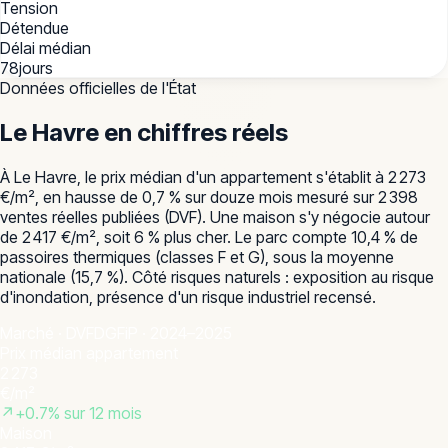
Tension
Détendue
Délai médian
78
jours
Données officielles de l'État
Le Havre
en chiffres réels
À Le Havre, le prix médian d'un appartement s'établit à 2 273
€/m², en hausse de 0,7 % sur douze mois mesuré sur 2 398
ventes réelles publiées (DVF). Une maison s'y négocie autour
de 2 417 €/m², soit 6 % plus cher. Le parc compte 10,4 % de
passoires thermiques (classes F et G), sous la moyenne
nationale (15,7 %). Côté risques naturels : exposition au risque
d'inondation, présence d'un risque industriel recensé.
Marché · DVF
DGFiP · 2024–2025
Prix médian appartement
2 273
€/m²
↗
+
0.7
% sur 12 mois
Maison