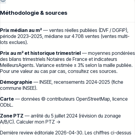
Méthodologie & sources
Prix médian au m²
— ventes réelles publiées (
DVF / DGFiP
),
période
2023–2025
, médiane sur
4 708
ventes (ventes multi-
lots exclues).
Prix au m² et historique trimestriel
— moyennes pondérées
des bilans trimestriels
Notaires de France
et indicateurs
MeilleursAgents
. Variance estimée ± 3% selon la maille publiée.
Pour une valeur au cas par cas, consultez ces sources.
Démographie
— INSEE, recensements 2024-2025 (
fiche
commune INSEE
).
Carte
— données
© contributeurs OpenStreetMap
, licence
ODbL.
Zone PTZ
— arrêté du 5 juillet 2024 (révision du zonage
A/B/C).
Calculer mon PTZ →
Dernière review éditoriale
2026-04-30
. Les chiffres ci-dessus