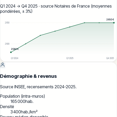
Q1 2024
→
Q4 2025
· source Notaires de France (moyennes
pondérées, ± 3%)
2 650
€
2 650
2 600
2 580
€
Q1 2024
Q1 2025
Q4 2025
2 550
Démographie & revenus
Source INSEE, recensements 2024-2025.
Population (intra-muros)
165 000
hab.
Densité
3 400
hab./km²
Revenu médian disponible