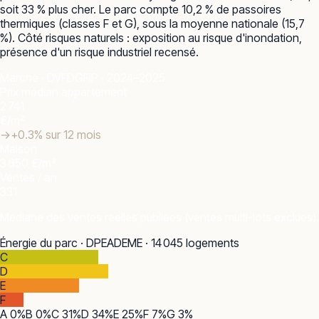
soit 33 % plus cher. Le parc compte 10,2 % de passoires
thermiques (classes F et G), sous la moyenne nationale (15,7
%). Côté risques naturels : exposition au risque d'inondation,
présence d'un risque industriel recensé.
Marché · DVF
DGFiP · 2024–2025
Prix médian appartement
2 741
€/m²
→
+
0.3
% sur 12 mois
Maison
3 650 €/m²
Ventes / an
331
Médiane des ventes réelles publiées (ventes multi-lots exclues).
Énergie du parc · DPE
ADEME · 14 045 logements
C
D
E
F
A
0
%
B
0
%
C
31
%
D
34
%
E
25
%
F
7
%
G
3
%