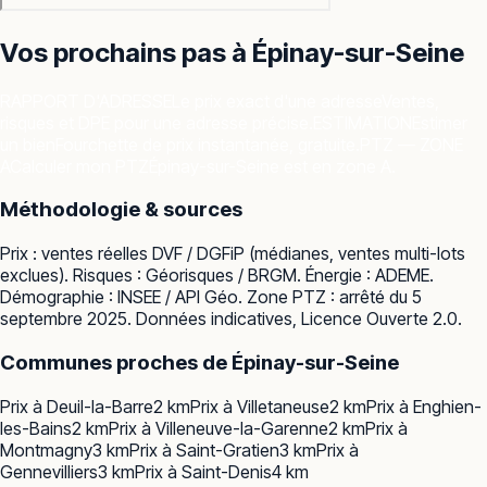
Vos prochains pas à
Épinay-sur-Seine
RAPPORT D'ADRESSE
Le prix exact d'une adresse
Ventes,
risques et DPE pour une adresse précise.
ESTIMATION
Estimer
un bien
Fourchette de prix instantanée, gratuite.
PTZ — ZONE
A
Calculer mon PTZ
Épinay-sur-Seine est en zone A.
Méthodologie & sources
Prix : ventes réelles
DVF / DGFiP
(médianes, ventes multi-lots
exclues). Risques :
Géorisques / BRGM
. Énergie :
ADEME
.
Démographie :
INSEE / API Géo
. Zone PTZ : arrêté du 5
septembre 2025. Données indicatives, Licence Ouverte 2.0.
Communes proches de
Épinay-sur-Seine
Prix à
Deuil-la-Barre
2
km
Prix à
Villetaneuse
2
km
Prix à
Enghien-
les-Bains
2
km
Prix à
Villeneuve-la-Garenne
2
km
Prix à
Montmagny
3
km
Prix à
Saint-Gratien
3
km
Prix à
Gennevilliers
3
km
Prix à
Saint-Denis
4
km