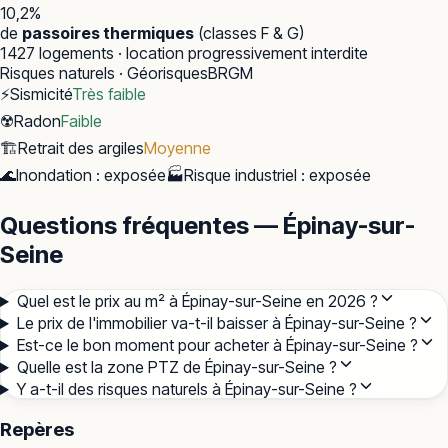
10,2
%
de
passoires thermiques
(classes F & G)
1 427
logements · location progressivement interdite
Risques naturels · Géorisques
BRGM
⚡
Sismicité
Très faible
☢️
Radon
Faible
🏗️
Retrait des argiles
Moyenne
🌊
Inondation
:
exposée
🏭
Risque industriel
:
exposée
Questions fréquentes — Épinay-sur-
Seine
Quel est le prix au m² à Épinay-sur-Seine en 2026 ?
Le prix de l'immobilier va-t-il baisser à Épinay-sur-Seine ?
Est-ce le bon moment pour acheter à Épinay-sur-Seine ?
Quelle est la zone PTZ de Épinay-sur-Seine ?
Y a-t-il des risques naturels à Épinay-sur-Seine ?
Repères