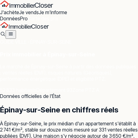
Closer
Immobilier
J'achète
Je vends
Je m'informe
Données
Pro
Carte des prix
Closer
Immobilier
GUIDE VILLE ·
ÉPINAY-SUR-SEINE
Prix immobilier à
Épinay-sur-Seine
Le marché de
Épinay-sur-Seine
à partir des données publiques
: ventes réelles (DVF), risques naturels (Géorisques),
performance énergétique (DPE) et éligibilité PTZ.
52 833 habitants
Département 93
Zone PTZ A
Données officielles de l'État
Épinay-sur-Seine
en chiffres réels
À Épinay-sur-Seine, le prix médian d'un appartement s'établit à
2 741 €/m², stable sur douze mois mesuré sur 331 ventes réelles
publiées (DVF). Une maison s'y négocie autour de 3 650 €/m²,