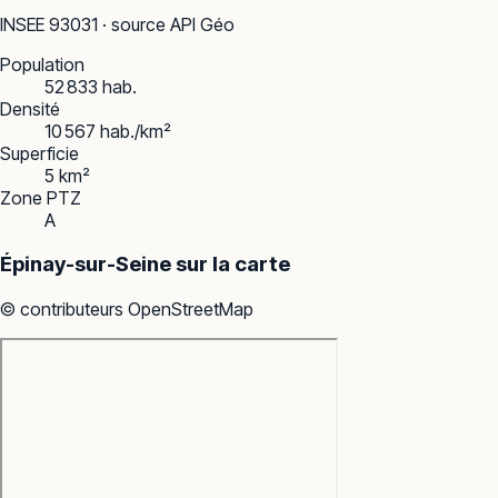
INSEE
93031
· source API Géo
Population
52 833 hab.
Densité
10 567 hab./km²
Superficie
5 km²
Zone PTZ
A
Épinay-sur-Seine
sur la carte
© contributeurs OpenStreetMap