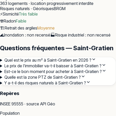
363
logements · location progressivement interdite
Risques naturels · Géorisques
BRGM
⚡
Sismicité
Très faible
☢️
Radon
Faible
🏗️
Retrait des argiles
Moyenne
🌊
Inondation
:
non recensé
🏭
Risque industriel
:
non recensé
Questions fréquentes — Saint-Gratien
Quel est le prix au m² à Saint-Gratien en 2026 ?
Le prix de l'immobilier va-t-il baisser à Saint-Gratien ?
Est-ce le bon moment pour acheter à Saint-Gratien ?
Quelle est la zone PTZ de Saint-Gratien ?
Y a-t-il des risques naturels à Saint-Gratien ?
Repères
INSEE
95555
· source API Géo
Population