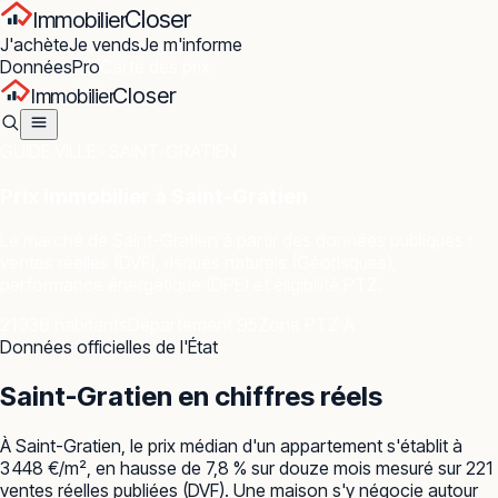
Closer
Immobilier
J'achète
Je vends
Je m'informe
Données
Pro
Carte des prix
Closer
Immobilier
GUIDE VILLE ·
SAINT-GRATIEN
Prix immobilier à
Saint-Gratien
Le marché de
Saint-Gratien
à partir des données publiques :
ventes réelles (DVF), risques naturels (Géorisques),
performance énergétique (DPE) et éligibilité PTZ.
21 336 habitants
Département 95
Zone PTZ A
Données officielles de l'État
Saint-Gratien
en chiffres réels
À Saint-Gratien, le prix médian d'un appartement s'établit à
3 448 €/m², en hausse de 7,8 % sur douze mois mesuré sur 221
ventes réelles publiées (DVF). Une maison s'y négocie autour