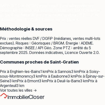
RAPPORT D'ADRESSE
Le prix exact d'une adresse
Ventes,
risques et DPE pour une adresse précise.
ESTIMATION
Estimer
un bien
Fourchette de prix instantanée, gratuite.
PTZ — ZONE
A
Calculer mon PTZ
Saint-Gratien est en zone A.
Méthodologie & sources
Prix : ventes réelles
DVF / DGFiP
(médianes, ventes multi-lots
exclues). Risques :
Géorisques / BRGM
. Énergie :
ADEME
.
Démographie :
INSEE / API Géo
. Zone PTZ : arrêté du 5
septembre 2025. Données indicatives, Licence Ouverte 2.0.
Communes proches de
Saint-Gratien
Prix à
Enghien-les-Bains
1
km
Prix à
Sannois
3
km
Prix à
Soisy-
sous-Montmorency
3
km
Prix à
Eaubonne
3
km
Prix à
Épinay-sur-
Seine
3
km
Prix à
Ermont
3
km
Prix à
Deuil-la-Barre
3
km
Prix à
Argenteuil
3
km
Voir toutes les villes →
Closer
Immobilier