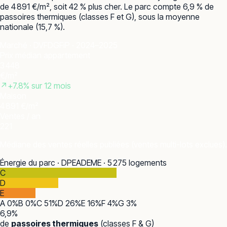
de 4 891 €/m², soit 42 % plus cher. Le parc compte 6,9 % de
passoires thermiques (classes F et G), sous la moyenne
nationale (15,7 %).
Marché · DVF
DGFiP · 2024–2025
Prix médian appartement
3 448
€/m²
↗
+
7.8
% sur 12 mois
Maison
4 891 €/m²
Ventes / an
221
Médiane des ventes réelles publiées (ventes multi-lots exclues).
Énergie du parc · DPE
ADEME · 5 275 logements
C
D
E
A
0
%
B
0
%
C
51
%
D
26
%
E
16
%
F
4
%
G
3
%
6,9
%
de
passoires thermiques
(classes F & G)