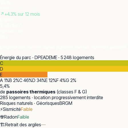
3 618
€/m²
↗
+
4.3
% sur 12 mois
Maison
3 344 €/m²
Ventes / an
262
Médiane des ventes réelles publiées (ventes multi-lots exclues).
Énergie du parc · DPE
ADEME · 5 248 logements
C
D
E
A
1
%
B
2
%
C
46
%
D
34
%
E
12
%
F
4
%
G
2
%
5,4
%
de
passoires thermiques
(classes F & G)
285
logements · location progressivement interdite
Risques naturels · Géorisques
BRGM
⚡
Sismicité
Faible
☢️
Radon
Faible
🏗️
Retrait des argiles
—