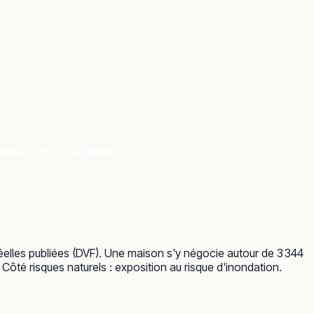
ique (DPE) et éligibilité PTZ.
éelles publiées (DVF). Une maison s'y négocie autour de 3 344
ôté risques naturels : exposition au risque d'inondation.