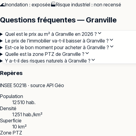
🌊
Inondation
:
exposée
🏭
Risque industriel
:
non recensé
Questions fréquentes — Granville
Quel est le prix au m² à Granville en 2026 ?
Le prix de l'immobilier va-t-il baisser à Granville ?
Est-ce le bon moment pour acheter à Granville ?
Quelle est la zone PTZ de Granville ?
Y a-t-il des risques naturels à Granville ?
Repères
INSEE
50218
· source API Géo
Population
12 510 hab.
Densité
1 251 hab./km²
Superficie
10 km²
Zone PTZ