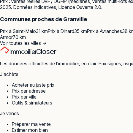
Prix : ventes réelles
DVF / DGFiP
(médianes, ventes multi-lots ex
2025. Données indicatives, Licence Ouverte 2.0.
Communes proches de
Granville
Prix à
Saint-Malo
31
km
Prix à
Dinard
35
km
Prix à
Avranches
38
k
Armor
70
km
Voir toutes les villes →
Closer
Immobilier
Les données officielles de l'immobilier, en clair. Prix signés, risq
J'achète
Acheter au juste prix
Prix par adresse
Prix par ville
Outils & simulateurs
Je vends
Préparer ma vente
Estimer mon bien