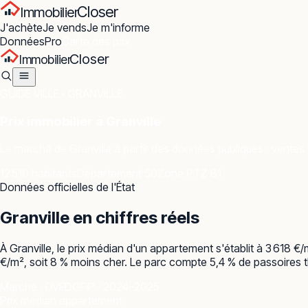
Closer
Immobilier
J'achète
Je vends
Je m'informe
Données
Pro
Carte des prix
Closer
Immobilier
GUIDE VILLE ·
GRANVILLE
Prix immobilier à
Granville
Le marché de
Granville
à partir des données publiques : ventes r
12 510 habitants
Département 50
Zone PTZ B1
Données officielles de l'État
Granville
en chiffres réels
À Granville, le prix médian d'un appartement s'établit à 3 618 
€/m², soit 8 % moins cher. Le parc compte 5,4 % de passoires th
Marché · DVF
DGFiP · 2024–2025
Prix médian appartement