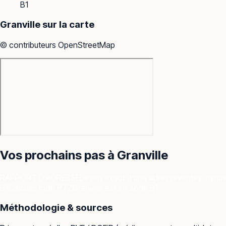
B1
Granville
sur la carte
© contributeurs OpenStreetMap
Vos prochains pas à
Granville
RAPPORT D'ADRESSE
Le prix exact d'une adresse
Ventes, risqu
B1
Calculer mon PTZ
Granville est en zone B1.
Méthodologie & sources