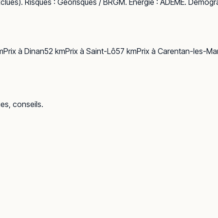
clues). Risques :
Géorisques / BRGM
. Énergie :
ADEME
. Démogra
m
Prix à
Dinan
52
km
Prix à
Saint-Lô
57
km
Prix à
Carentan-les-Mar
ues, conseils.