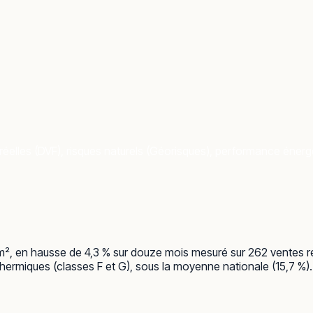
éelles (DVF), risques naturels (Géorisques), performance énergét
€/m², en hausse de 4,3 % sur douze mois mesuré sur 262 ventes r
ermiques (classes F et G), sous la moyenne nationale (15,7 %). C