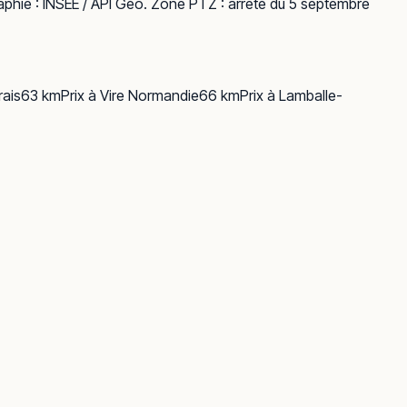
phie :
INSEE / API Géo
. Zone PTZ : arrêté du 5 septembre
ais
63
km
Prix à
Vire Normandie
66
km
Prix à
Lamballe-