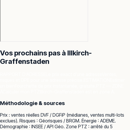
Vos prochains pas à
Illkirch-
Graffenstaden
RAPPORT D'ADRESSE
Le prix exact d'une adresse
Ventes,
risques et DPE pour une adresse précise.
ESTIMATION
Estimer
un bien
Fourchette de prix instantanée, gratuite.
PTZ — ZONE
A
Calculer mon PTZ
Illkirch-Graffenstaden est en zone A.
Méthodologie & sources
Prix : ventes réelles
DVF / DGFiP
(médianes, ventes multi-lots
exclues). Risques :
Géorisques / BRGM
. Énergie :
ADEME
.
Démographie :
INSEE / API Géo
. Zone PTZ : arrêté du 5