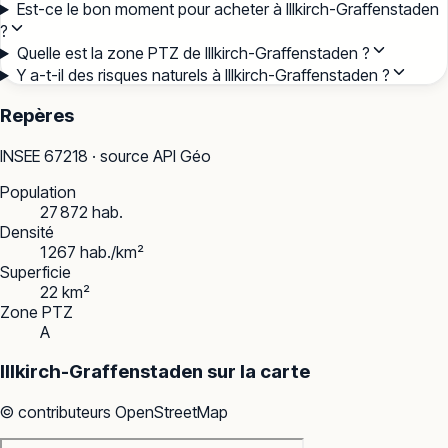
Est-ce le bon moment pour acheter à Illkirch-Graffenstaden
?
Quelle est la zone PTZ de Illkirch-Graffenstaden ?
Y a-t-il des risques naturels à Illkirch-Graffenstaden ?
Repères
INSEE
67218
· source API Géo
Population
27 872 hab.
Densité
1 267 hab./km²
Superficie
22 km²
Zone PTZ
A
Illkirch-Graffenstaden
sur la carte
© contributeurs OpenStreetMap