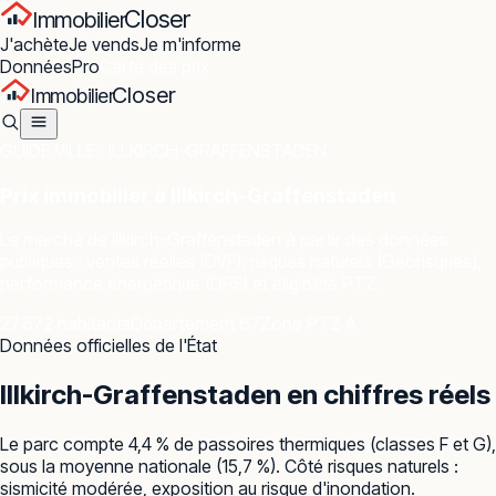
Closer
Immobilier
J'achète
Je vends
Je m'informe
Données
Pro
Carte des prix
Closer
Immobilier
GUIDE VILLE ·
ILLKIRCH-GRAFFENSTADEN
Prix immobilier à
Illkirch-Graffenstaden
Le marché de
Illkirch-Graffenstaden
à partir des données
publiques : ventes réelles (DVF), risques naturels (Géorisques),
performance énergétique (DPE) et éligibilité PTZ.
27 872 habitants
Département 67
Zone PTZ A
Données officielles de l'État
Illkirch-Graffenstaden
en chiffres réels
Le parc compte 4,4 % de passoires thermiques (classes F et G),
sous la moyenne nationale (15,7 %). Côté risques naturels :
sismicité modérée, exposition au risque d'inondation.