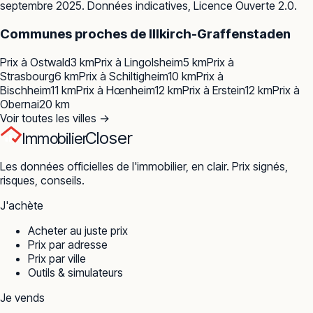
septembre 2025. Données indicatives, Licence Ouverte 2.0.
Communes proches de
Illkirch-Graffenstaden
Prix à
Ostwald
3
km
Prix à
Lingolsheim
5
km
Prix à
Strasbourg
6
km
Prix à
Schiltigheim
10
km
Prix à
Bischheim
11
km
Prix à
Hœnheim
12
km
Prix à
Erstein
12
km
Prix à
Obernai
20
km
Voir toutes les villes →
Closer
Immobilier
Les données officielles de l'immobilier, en clair. Prix signés,
risques, conseils.
J'achète
Acheter au juste prix
Prix par adresse
Prix par ville
Outils & simulateurs
Je vends