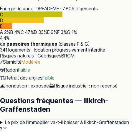
Énergie du parc · DPE
ADEME · 7 806 logements
C
D
E
A
2
%
B
4
%
C
47
%
D
33
%
E
9
%
F
3
%
G
1
%
4,4
%
de
passoires thermiques
(classes F & G)
341
logements · location progressivement interdite
Risques naturels · Géorisques
BRGM
⚡
Sismicité
Modérée
☢️
Radon
Faible
🏗️
Retrait des argiles
Faible
🌊
Inondation
:
exposée
🏭
Risque industriel
:
non recensé
Questions fréquentes — Illkirch-
Graffenstaden
Le prix de l'immobilier va-t-il baisser à Illkirch-Graffenstaden
?