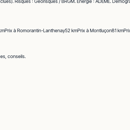
clues). Risques :
Géorisques / BRGM
. Énergie :
ADEME
. Démogra
km
Prix à
Romorantin-Lanthenay
52
km
Prix à
Montluçon
81
km
Pri
ues, conseils.