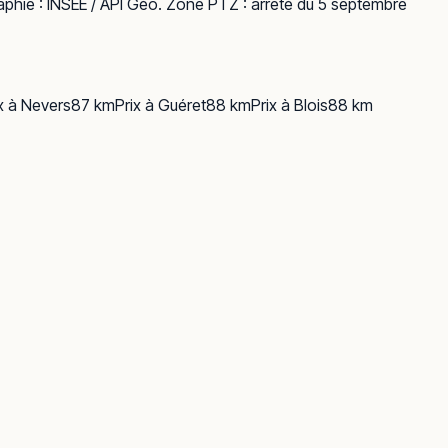
phie :
INSEE / API Géo
. Zone PTZ : arrêté du 5 septembre
x à
Nevers
87
km
Prix à
Guéret
88
km
Prix à
Blois
88
km