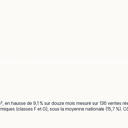
réelles (DVF), risques naturels (Géorisques), performance énergét
m², en hausse de 9,1 % sur douze mois mesuré sur 136 ventes ré
miques (classes F et G), sous la moyenne nationale (15,7 %). Côt