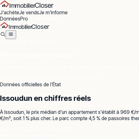
Closer
Immobilier
J'achète
Je vends
Je m'informe
Données
Pro
Carte des prix
Closer
Immobilier
GUIDE VILLE ·
ISSOUDUN
Prix immobilier à
Issoudun
Le marché de
Issoudun
à partir des données publiques : ventes 
11 159 habitants
Département 36
Zone PTZ C
Données officielles de l'État
Issoudun
en chiffres réels
À Issoudun, le prix médian d'un appartement s'établit à 969 €/
€/m², soit 1 % plus cher. Le parc compte 4,5 % de passoires ther
Marché · DVF
DGFiP · 2024–2025
Prix médian appartement