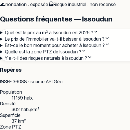
🌊
Inondation
:
exposée
🏭
Risque industriel
:
non recensé
Questions fréquentes — Issoudun
Quel est le prix au m² à Issoudun en 2026 ?
Le prix de l'immobilier va-t-il baisser à Issoudun ?
Est-ce le bon moment pour acheter à Issoudun ?
Quelle est la zone PTZ de Issoudun ?
Y a-t-il des risques naturels à Issoudun ?
Repères
INSEE
36088
· source API Géo
Population
11 159 hab.
Densité
302 hab./km²
Superficie
37 km²
Zone PTZ