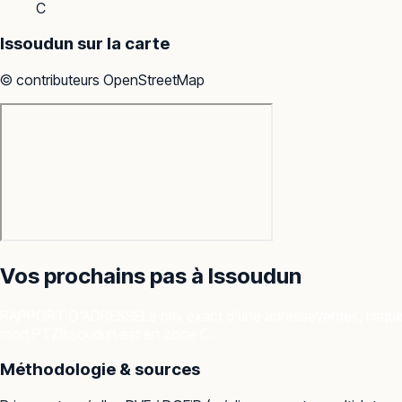
C
Issoudun
sur la carte
© contributeurs OpenStreetMap
Vos prochains pas à
Issoudun
RAPPORT D'ADRESSE
Le prix exact d'une adresse
Ventes, risqu
mon PTZ
Issoudun est en zone C.
Méthodologie & sources