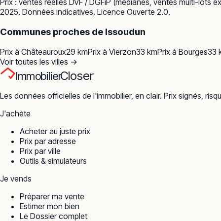
Prix : ventes réelles
DVF / DGFiP
(médianes, ventes multi-lots ex
2025. Données indicatives, Licence Ouverte 2.0.
Communes proches de
Issoudun
Prix à
Châteauroux
29
km
Prix à
Vierzon
33
km
Prix à
Bourges
33
Voir toutes les villes →
Closer
Immobilier
Les données officielles de l'immobilier, en clair. Prix signés, risq
J'achète
Acheter au juste prix
Prix par adresse
Prix par ville
Outils & simulateurs
Je vends
Préparer ma vente
Estimer mon bien
Le Dossier complet