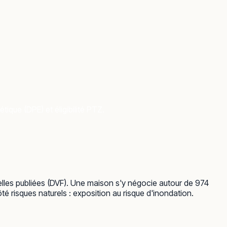
ique (DPE) et éligibilité PTZ.
elles publiées (DVF). Une maison s'y négocie autour de 974
é risques naturels : exposition au risque d'inondation.