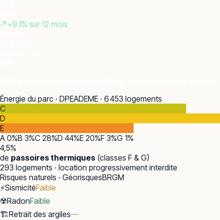
969
€/m²
↗
+
9.1
% sur 12 mois
Maison
974 €/m²
Ventes / an
136
Médiane des ventes réelles publiées (ventes multi-lots exclues).
Énergie du parc · DPE
ADEME · 6 453 logements
C
D
E
A
0
%
B
3
%
C
28
%
D
44
%
E
20
%
F
3
%
G
1
%
4,5
%
de
passoires thermiques
(classes F & G)
293
logements · location progressivement interdite
Risques naturels · Géorisques
BRGM
⚡
Sismicité
Faible
☢️
Radon
Faible
🏗️
Retrait des argiles
—