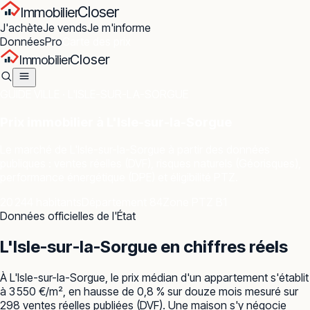
Closer
Immobilier
J'achète
Je vends
Je m'informe
Données
Pro
Carte des prix
Closer
Immobilier
GUIDE VILLE ·
L'ISLE-SUR-LA-SORGUE
Prix immobilier à
L'Isle-sur-la-Sorgue
Le marché de
L'Isle-sur-la-Sorgue
à partir des données
publiques : ventes réelles (DVF), risques naturels (Géorisques),
performance énergétique (DPE) et éligibilité PTZ.
20 244 habitants
Département 84
Zone PTZ B1
Données officielles de l'État
L'Isle-sur-la-Sorgue
en chiffres réels
À L'Isle-sur-la-Sorgue, le prix médian d'un appartement s'établit
à 3 550 €/m², en hausse de 0,8 % sur douze mois mesuré sur
298 ventes réelles publiées (DVF). Une maison s'y négocie