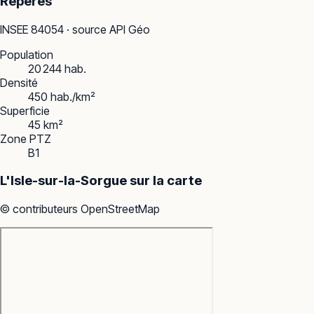
Repères
INSEE
84054
· source API Géo
Population
20 244 hab.
Densité
450 hab./km²
Superficie
45 km²
Zone PTZ
B1
L'Isle-sur-la-Sorgue
sur la carte
© contributeurs OpenStreetMap