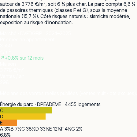
autour de 3 778 €/m², soit 6 % plus cher. Le parc compte 6,8 %
de passoires thermiques (classes F et G), sous la moyenne
nationale (15,7 %). Côté risques naturels : sismicité modérée,
exposition au risque d'inondation.
Marché · DVF
DGFiP · 2024–2025
Prix médian appartement
3 550
€/m²
↗
+
0.8
% sur 12 mois
Maison
3 778 €/m²
Ventes / an
298
Médiane des ventes réelles publiées (ventes multi-lots exclues).
Énergie du parc · DPE
ADEME · 4 455 logements
C
D
E
A
3
%
B
7
%
C
38
%
D
33
%
E
12
%
F
4
%
G
2
%
6,8
%