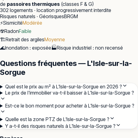
de
passoires thermiques
(classes F & G)
302
logements · location progressivement interdite
Risques naturels · Géorisques
BRGM
⚡
Sismicité
Modérée
☢️
Radon
Faible
🏗️
Retrait des argiles
Moyenne
🌊
Inondation
:
exposée
🏭
Risque industriel
:
non recensé
Questions fréquentes — L'Isle-sur-la-
Sorgue
Quel est le prix au m² à L'Isle-sur-la-Sorgue en 2026 ?
Le prix de l'immobilier va-t-il baisser à L'Isle-sur-la-Sorgue ?
Est-ce le bon moment pour acheter à L'Isle-sur-la-Sorgue ?
Quelle est la zone PTZ de L'Isle-sur-la-Sorgue ?
Y a-t-il des risques naturels à L'Isle-sur-la-Sorgue ?