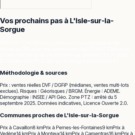
Vos prochains pas à
L'Isle-sur-la-
Sorgue
RAPPORT D'ADRESSE
Le prix exact d'une adresse
Ventes,
risques et DPE pour une adresse précise.
ESTIMATION
Estimer
un bien
Fourchette de prix instantanée, gratuite.
PTZ — ZONE
B1
Calculer mon PTZ
L'Isle-sur-la-Sorgue est en zone B1.
Méthodologie & sources
Prix : ventes réelles
DVF / DGFiP
(médianes, ventes multi-lots
exclues). Risques :
Géorisques / BRGM
. Énergie :
ADEME
.
Démographie :
INSEE / API Géo
. Zone PTZ : arrêté du 5
septembre 2025. Données indicatives, Licence Ouverte 2.0.
Communes proches de
L'Isle-sur-la-Sorgue
Prix à
Cavaillon
8
km
Prix à
Pernes-les-Fontaines
9
km
Prix à
Vedène
14
km
Prix à
Monteux
14
km
Prix à
Carpentras
16
km
Prix à