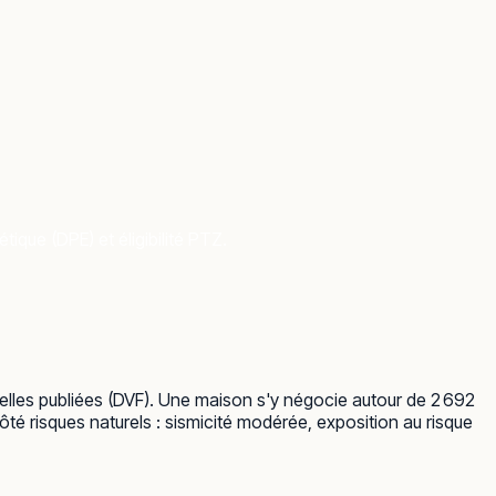
ique (DPE) et éligibilité PTZ.
elles publiées (DVF). Une maison s'y négocie autour de 2 692
té risques naturels : sismicité modérée, exposition au risque