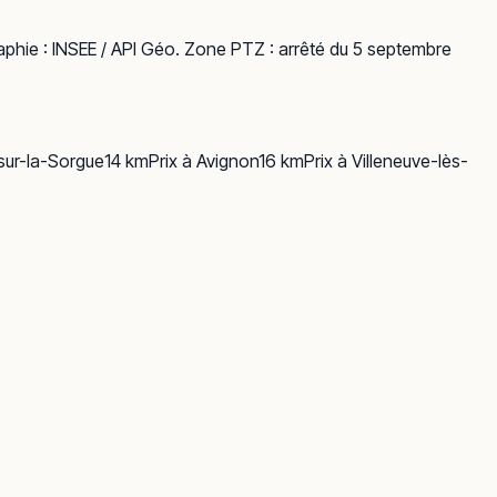
phie :
INSEE / API Géo
. Zone PTZ : arrêté du 5 septembre
-sur-la-Sorgue
14
km
Prix à
Avignon
16
km
Prix à
Villeneuve-lès-