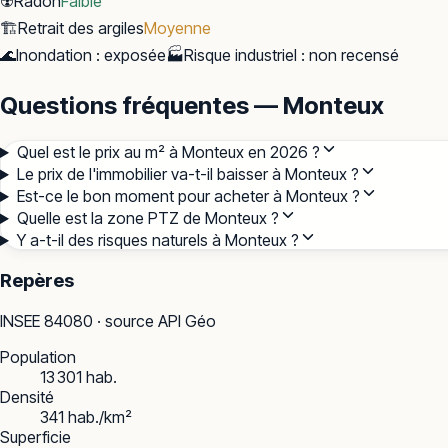
☢️
Radon
Faible
🏗️
Retrait des argiles
Moyenne
🌊
Inondation
:
exposée
🏭
Risque industriel
:
non recensé
Questions fréquentes — Monteux
Quel est le prix au m² à Monteux en 2026 ?
Le prix de l'immobilier va-t-il baisser à Monteux ?
Est-ce le bon moment pour acheter à Monteux ?
Quelle est la zone PTZ de Monteux ?
Y a-t-il des risques naturels à Monteux ?
Repères
INSEE
84080
· source API Géo
Population
13 301 hab.
Densité
341 hab./km²
Superficie