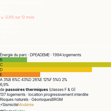
Prix médian appartement
2 652
€/m²
↘
-3.6
% sur 12 mois
Maison
2 692 €/m²
Ventes / an
116
Médiane des ventes réelles publiées (ventes multi-lots exclues).
Énergie du parc · DPE
ADEME · 1 994 logements
B
C
D
E
A
3
%
B
8
%
C
43
%
D
28
%
E
12
%
F
5
%
G
2
%
6,9
%
de
passoires thermiques
(classes F & G)
137
logements · location progressivement interdite
Risques naturels · Géorisques
BRGM
⚡
Sismicité
Modérée