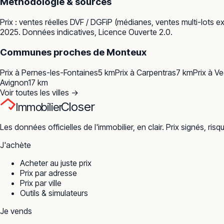
Méthodologie & sources
Prix : ventes réelles
DVF / DGFiP
(médianes, ventes multi-lots ex
2025. Données indicatives, Licence Ouverte 2.0.
Communes proches de
Monteux
Prix à
Pernes-les-Fontaines
5
km
Prix à
Carpentras
7
km
Prix à
Ve
Avignon
17
km
Voir toutes les villes →
Closer
Immobilier
Les données officielles de l'immobilier, en clair. Prix signés, risq
J'achète
Acheter au juste prix
Prix par adresse
Prix par ville
Outils & simulateurs
Je vends