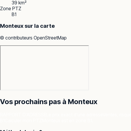
39 km²
Zone PTZ
B1
Monteux
sur la carte
© contributeurs OpenStreetMap
Vos prochains pas à
Monteux
RAPPORT D'ADRESSE
Le prix exact d'une adresse
Ventes, risqu
B1
Calculer mon PTZ
Monteux est en zone B1.