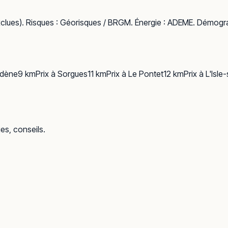
clues). Risques :
Géorisques / BRGM
. Énergie :
ADEME
. Démogra
dène
9
km
Prix à
Sorgues
11
km
Prix à
Le Pontet
12
km
Prix à
L'Isle
ues, conseils.