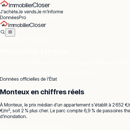
Closer
Immobilier
J'achète
Je vends
Je m'informe
Données
Pro
Carte des prix
Closer
Immobilier
GUIDE VILLE ·
MONTEUX
Prix immobilier à
Monteux
Le marché de
Monteux
à partir des données publiques : ventes r
13 301 habitants
Département 84
Zone PTZ B1
Données officielles de l'État
Monteux
en chiffres réels
À Monteux, le prix médian d'un appartement s'établit à 2 652 €
€/m², soit 2 % plus cher. Le parc compte 6,9 % de passoires the
d'inondation.
Marché · DVF
DGFiP · 2024–2025