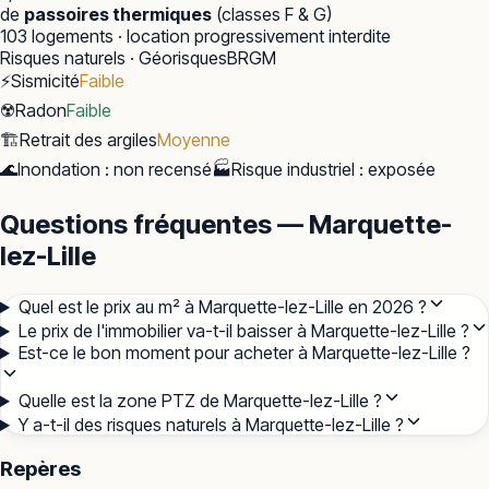
de
passoires thermiques
(classes F & G)
103
logements · location progressivement interdite
Risques naturels · Géorisques
BRGM
⚡
Sismicité
Faible
☢️
Radon
Faible
🏗️
Retrait des argiles
Moyenne
🌊
Inondation
:
non recensé
🏭
Risque industriel
:
exposée
Questions fréquentes — Marquette-
lez-Lille
Quel est le prix au m² à Marquette-lez-Lille en 2026 ?
Le prix de l'immobilier va-t-il baisser à Marquette-lez-Lille ?
Est-ce le bon moment pour acheter à Marquette-lez-Lille ?
Quelle est la zone PTZ de Marquette-lez-Lille ?
Y a-t-il des risques naturels à Marquette-lez-Lille ?
Repères