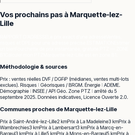
Vos prochains pas à
Marquette-lez-
Lille
RAPPORT D'ADRESSE
Le prix exact d'une adresse
Ventes,
risques et DPE pour une adresse précise.
ESTIMATION
Estimer
un bien
Fourchette de prix instantanée, gratuite.
PTZ — ZONE
B1
Calculer mon PTZ
Marquette-lez-Lille est en zone B1.
Méthodologie & sources
Prix : ventes réelles
DVF / DGFiP
(médianes, ventes multi-lots
exclues). Risques :
Géorisques / BRGM
. Énergie :
ADEME
.
Démographie :
INSEE / API Géo
. Zone PTZ : arrêté du 5
septembre 2025. Données indicatives, Licence Ouverte 2.0.
Communes proches de
Marquette-lez-Lille
Prix à
Saint-André-lez-Lille
2
km
Prix à
La Madeleine
3
km
Prix à
Wambrechies
3
km
Prix à
Lambersart
3
km
Prix à
Marcq-en-
Barœul
3
km
Prix à
Lille
5
km
Prix à
Mons-en-Barœul
5
km
Prix à