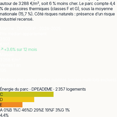
autour de 3 288 €/m², soit 6 % moins cher. Le parc compte 4,4
% de passoires thermiques (classes F et G), sous la moyenne
nationale (15,7 %). Côté risques naturels : présence d'un risque
industriel recensé.
Marché · DVF
DGFiP · 2024–2025
Prix médian appartement
3 503
€/m²
↗
+
3.6
% sur 12 mois
Maison
3 288 €/m²
Ventes / an
135
Médiane des ventes réelles publiées (ventes multi-lots exclues).
Énergie du parc · DPE
ADEME · 2 357 logements
C
D
E
A
0
%
B
1
%
C
46
%
D
29
%
E
19
%
F
3
%
G
1
%
4,4
%