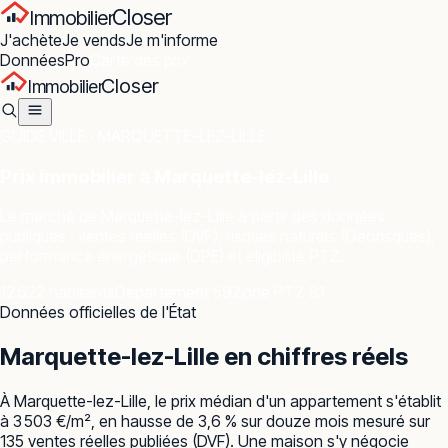
Closer
Immobilier
J'achète
Je vends
Je m'informe
Données
Pro
Carte des prix
Closer
Immobilier
GUIDE VILLE ·
MARQUETTE-LEZ-LILLE
Prix immobilier à
Marquette-lez-Lille
Le marché de
Marquette-lez-Lille
à partir des données
publiques : ventes réelles (DVF), risques naturels (Géorisques),
performance énergétique (DPE) et éligibilité PTZ.
12 622 habitants
Département 59
Zone PTZ B1
Données officielles de l'État
Marquette-lez-Lille
en chiffres réels
À Marquette-lez-Lille, le prix médian d'un appartement s'établit
à 3 503 €/m², en hausse de 3,6 % sur douze mois mesuré sur
135 ventes réelles publiées (DVF). Une maison s'y négocie