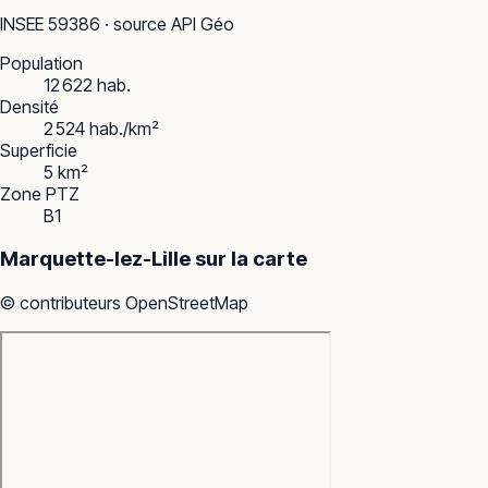
INSEE
59386
· source API Géo
Population
12 622 hab.
Densité
2 524 hab./km²
Superficie
5 km²
Zone PTZ
B1
Marquette-lez-Lille
sur la carte
© contributeurs OpenStreetMap