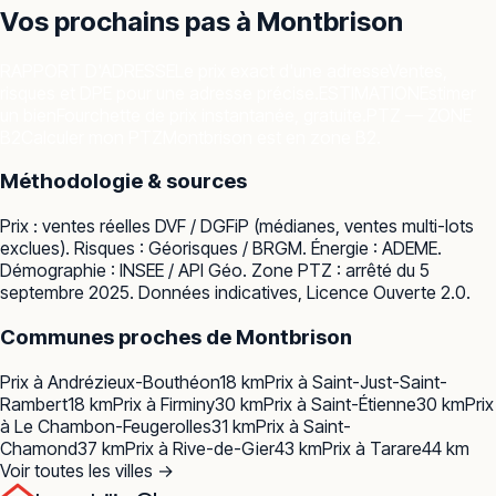
Vos prochains pas à
Montbrison
RAPPORT D'ADRESSE
Le prix exact d'une adresse
Ventes,
risques et DPE pour une adresse précise.
ESTIMATION
Estimer
un bien
Fourchette de prix instantanée, gratuite.
PTZ — ZONE
B2
Calculer mon PTZ
Montbrison est en zone B2.
Méthodologie & sources
Prix : ventes réelles
DVF / DGFiP
(médianes, ventes multi-lots
exclues). Risques :
Géorisques / BRGM
. Énergie :
ADEME
.
Démographie :
INSEE / API Géo
. Zone PTZ : arrêté du 5
septembre 2025. Données indicatives, Licence Ouverte 2.0.
Communes proches de
Montbrison
Prix à
Andrézieux-Bouthéon
18
km
Prix à
Saint-Just-Saint-
Rambert
18
km
Prix à
Firminy
30
km
Prix à
Saint-Étienne
30
km
Prix
à
Le Chambon-Feugerolles
31
km
Prix à
Saint-
Chamond
37
km
Prix à
Rive-de-Gier
43
km
Prix à
Tarare
44
km
Voir toutes les villes →