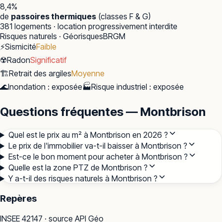
8,4
%
de
passoires thermiques
(classes F & G)
381
logements · location progressivement interdite
Risques naturels · Géorisques
BRGM
⚡
Sismicité
Faible
☢️
Radon
Significatif
🏗️
Retrait des argiles
Moyenne
🌊
Inondation
:
exposée
🏭
Risque industriel
:
exposée
Questions fréquentes — Montbrison
Quel est le prix au m² à Montbrison en 2026 ?
Le prix de l'immobilier va-t-il baisser à Montbrison ?
Est-ce le bon moment pour acheter à Montbrison ?
Quelle est la zone PTZ de Montbrison ?
Y a-t-il des risques naturels à Montbrison ?
Repères
INSEE
42147
· source API Géo