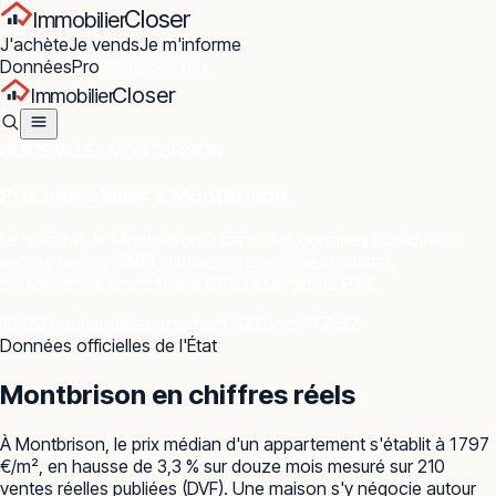
Closer
Immobilier
J'achète
Je vends
Je m'informe
Données
Pro
Carte des prix
Closer
Immobilier
GUIDE VILLE ·
MONTBRISON
Prix immobilier à
Montbrison
Le marché de
Montbrison
à partir des données publiques :
ventes réelles (DVF), risques naturels (Géorisques),
performance énergétique (DPE) et éligibilité PTZ.
16 123 habitants
Département 42
Zone PTZ B2
Données officielles de l'État
Montbrison
en chiffres réels
À Montbrison, le prix médian d'un appartement s'établit à 1 797
€/m², en hausse de 3,3 % sur douze mois mesuré sur 210
ventes réelles publiées (DVF). Une maison s'y négocie autour