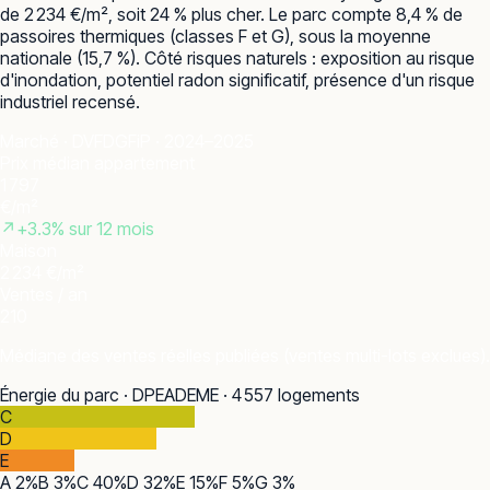
de 2 234 €/m², soit 24 % plus cher. Le parc compte 8,4 % de
passoires thermiques (classes F et G), sous la moyenne
nationale (15,7 %). Côté risques naturels : exposition au risque
d'inondation, potentiel radon significatif, présence d'un risque
industriel recensé.
Marché · DVF
DGFiP · 2024–2025
Prix médian appartement
1 797
€/m²
↗
+
3.3
% sur 12 mois
Maison
2 234 €/m²
Ventes / an
210
Médiane des ventes réelles publiées (ventes multi-lots exclues).
Énergie du parc · DPE
ADEME · 4 557 logements
C
D
E
A
2
%
B
3
%
C
40
%
D
32
%
E
15
%
F
5
%
G
3
%