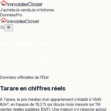
Closer
Immobilier
J'achète
Je vends
Je m'informe
Données
Pro
Carte des prix
Closer
Immobilier
GUIDE VILLE ·
TARARE
Prix immobilier à
Tarare
Le marché de
Tarare
à partir des données publiques : ventes
réelles (DVF), risques naturels (Géorisques), performance
énergétique (DPE) et éligibilité PTZ.
10 893 habitants
Département 69
Zone PTZ C
Données officielles de l'État
Tarare
en chiffres réels
À Tarare, le prix médian d'un appartement s'établit à 1 640
€/m², en hausse de 19,2 % sur douze mois mesuré sur 114
ventes réelles publiées (DVF). Une maison s'y négocie autour