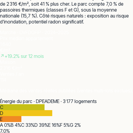
de 2 316 €/m², soit 41 % plus cher. Le parc compte 7,0 % de
passoires thermiques (classes F et G), sous la moyenne
nationale (15,7 %). Côté risques naturels : exposition au risque
d'inondation, potentiel radon significatif.
Marché · DVF
DGFiP · 2024–2025
Prix médian appartement
1 640
€/m²
↗
+
19.2
% sur 12 mois
Maison
2 316 €/m²
Ventes / an
114
Médiane des ventes réelles publiées (ventes multi-lots exclues).
Énergie du parc · DPE
ADEME · 3 177 logements
C
D
E
A
0
%
B
4
%
C
33
%
D
39
%
E
16
%
F
5
%
G
2
%
7,0
%