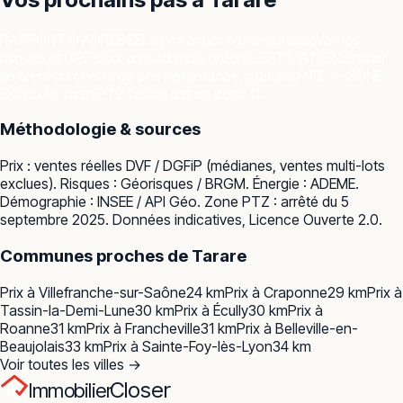
RAPPORT D'ADRESSE
Le prix exact d'une adresse
Ventes,
risques et DPE pour une adresse précise.
ESTIMATION
Estimer
un bien
Fourchette de prix instantanée, gratuite.
PTZ — ZONE
C
Calculer mon PTZ
Tarare est en zone C.
Méthodologie & sources
Prix : ventes réelles
DVF / DGFiP
(médianes, ventes multi-lots
exclues). Risques :
Géorisques / BRGM
. Énergie :
ADEME
.
Démographie :
INSEE / API Géo
. Zone PTZ : arrêté du 5
septembre 2025. Données indicatives, Licence Ouverte 2.0.
Communes proches de
Tarare
Prix à
Villefranche-sur-Saône
24
km
Prix à
Craponne
29
km
Prix à
Tassin-la-Demi-Lune
30
km
Prix à
Écully
30
km
Prix à
Roanne
31
km
Prix à
Francheville
31
km
Prix à
Belleville-en-
Beaujolais
33
km
Prix à
Sainte-Foy-lès-Lyon
34
km
Voir toutes les villes →
Closer
Immobilier