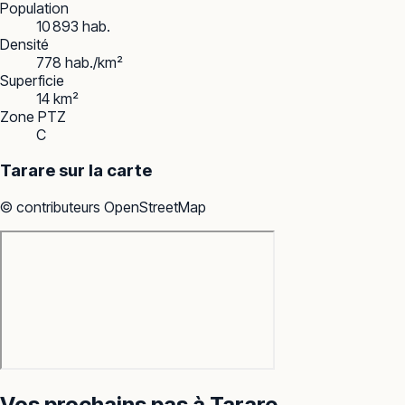
Population
10 893 hab.
Densité
778 hab./km²
Superficie
14 km²
Zone PTZ
C
Tarare
sur la carte
© contributeurs OpenStreetMap
Vos prochains pas à
Tarare