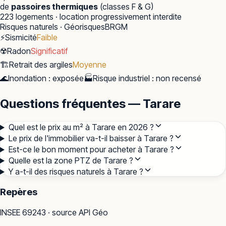
de
passoires thermiques
(classes F & G)
223
logements · location progressivement interdite
Risques naturels · Géorisques
BRGM
⚡
Sismicité
Faible
☢️
Radon
Significatif
🏗️
Retrait des argiles
Moyenne
🌊
Inondation
:
exposée
🏭
Risque industriel
:
non recensé
Questions fréquentes — Tarare
Quel est le prix au m² à Tarare en 2026 ?
Le prix de l'immobilier va-t-il baisser à Tarare ?
Est-ce le bon moment pour acheter à Tarare ?
Quelle est la zone PTZ de Tarare ?
Y a-t-il des risques naturels à Tarare ?
Repères
INSEE
69243
· source API Géo