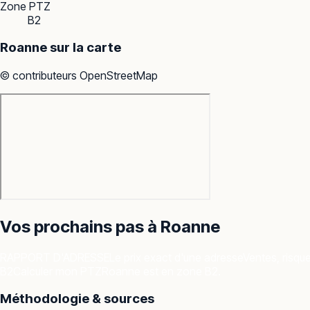
Zone PTZ
B2
Roanne
sur la carte
© contributeurs OpenStreetMap
Vos prochains pas à
Roanne
RAPPORT D'ADRESSE
Le prix exact d'une adresse
Ventes, risqu
B2
Calculer mon PTZ
Roanne est en zone B2.
Méthodologie & sources