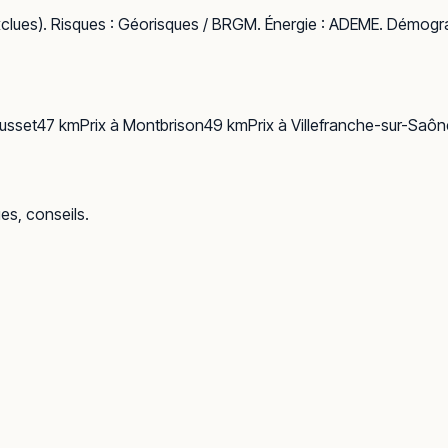
clues). Risques :
Géorisques / BRGM
. Énergie :
ADEME
. Démogra
usset
47
km
Prix à
Montbrison
49
km
Prix à
Villefranche-sur-Saôn
ues, conseils.