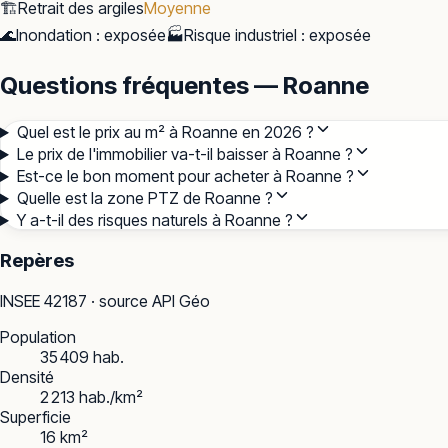
🏗️
Retrait des argiles
Moyenne
🌊
Inondation
:
exposée
🏭
Risque industriel
:
exposée
Questions fréquentes — Roanne
Quel est le prix au m² à Roanne en 2026 ?
Le prix de l'immobilier va-t-il baisser à Roanne ?
Est-ce le bon moment pour acheter à Roanne ?
Quelle est la zone PTZ de Roanne ?
Y a-t-il des risques naturels à Roanne ?
Repères
INSEE
42187
· source API Géo
Population
35 409 hab.
Densité
2 213 hab./km²
Superficie
16 km²