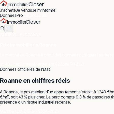
Closer
Immobilier
J'achète
Je vends
Je m'informe
Données
Pro
Carte des prix
Closer
Immobilier
GUIDE VILLE ·
ROANNE
Prix immobilier à
Roanne
Le marché de
Roanne
à partir des données publiques : ventes r
35 409 habitants
Département 42
Zone PTZ B2
Données officielles de l'État
Roanne
en chiffres réels
À Roanne, le prix médian d'un appartement s'établit à 1 240 €/
€/m², soit 43 % plus cher. Le parc compte 9,3 % de passoires th
présence d'un risque industriel recensé.
Marché · DVF
DGFiP · 2024–2025