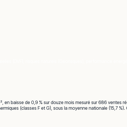
éelles (DVF), risques naturels (Géorisques), performance énergéti
m², en baisse de 0,9 % sur douze mois mesuré sur 686 ventes ré
ermiques (classes F et G), sous la moyenne nationale (15,7 %). C