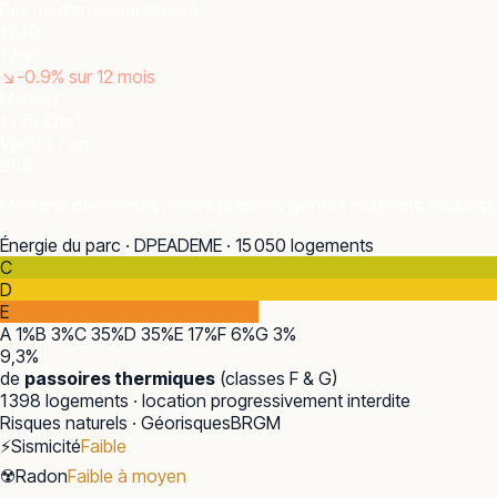
Prix médian appartement
1 240
€/m²
↘
-0.9
% sur 12 mois
Maison
1 775 €/m²
Ventes / an
686
Médiane des ventes réelles publiées (ventes multi-lots exclues).
Énergie du parc · DPE
ADEME · 15 050 logements
C
D
E
A
1
%
B
3
%
C
35
%
D
35
%
E
17
%
F
6
%
G
3
%
9,3
%
de
passoires thermiques
(classes F & G)
1 398
logements · location progressivement interdite
Risques naturels · Géorisques
BRGM
⚡
Sismicité
Faible
☢️
Radon
Faible à moyen