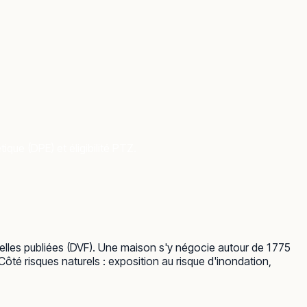
que (DPE) et éligibilité PTZ.
elles publiées (DVF). Une maison s'y négocie autour de 1 775
ôté risques naturels : exposition au risque d'inondation,