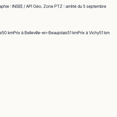
phie :
INSEE / API Géo
. Zone PTZ : arrêté du 5 septembre
e
50
km
Prix à
Belleville-en-Beaujolais
51
km
Prix à
Vichy
51
km