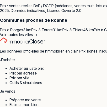
Prix : ventes réelles
DVF / DGFiP
(médianes, ventes multi-lots ex
2025. Données indicatives, Licence Ouverte 2.0.
Communes proches de
Roanne
Prix à
Riorges
3
km
Prix à
Tarare
31
km
Prix à
Thiers
46
km
Prix à
C
Voir toutes les villes →
Closer
Immobilier
Les données officielles de l'immobilier, en clair. Prix signés, risq
J'achète
Acheter au juste prix
Prix par adresse
Prix par ville
Outils & simulateurs
Je vends
Préparer ma vente
Estimer mon bien