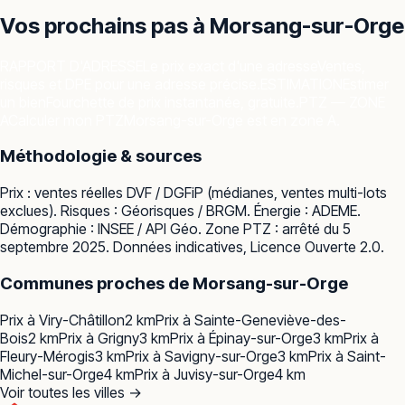
Vos prochains pas à
Morsang-sur-Orge
RAPPORT D'ADRESSE
Le prix exact d'une adresse
Ventes,
risques et DPE pour une adresse précise.
ESTIMATION
Estimer
un bien
Fourchette de prix instantanée, gratuite.
PTZ — ZONE
A
Calculer mon PTZ
Morsang-sur-Orge est en zone A.
Méthodologie & sources
Prix : ventes réelles
DVF / DGFiP
(médianes, ventes multi-lots
exclues). Risques :
Géorisques / BRGM
. Énergie :
ADEME
.
Démographie :
INSEE / API Géo
. Zone PTZ : arrêté du 5
septembre 2025. Données indicatives, Licence Ouverte 2.0.
Communes proches de
Morsang-sur-Orge
Prix à
Viry-Châtillon
2
km
Prix à
Sainte-Geneviève-des-
Bois
2
km
Prix à
Grigny
3
km
Prix à
Épinay-sur-Orge
3
km
Prix à
Fleury-Mérogis
3
km
Prix à
Savigny-sur-Orge
3
km
Prix à
Saint-
Michel-sur-Orge
4
km
Prix à
Juvisy-sur-Orge
4
km
Voir toutes les villes →