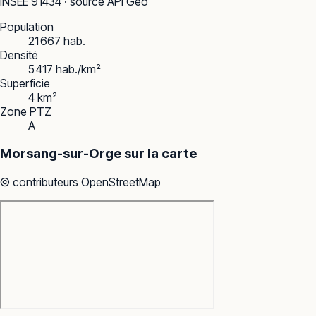
INSEE
91434
· source API Géo
Population
21 667 hab.
Densité
5 417 hab./km²
Superficie
4 km²
Zone PTZ
A
Morsang-sur-Orge
sur la carte
© contributeurs OpenStreetMap