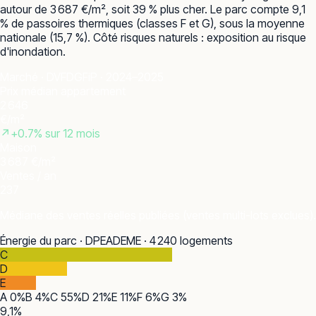
autour de 3 687 €/m², soit 39 % plus cher. Le parc compte 9,1
% de passoires thermiques (classes F et G), sous la moyenne
nationale (15,7 %). Côté risques naturels : exposition au risque
d'inondation.
Marché · DVF
DGFiP · 2024–2025
Prix médian appartement
2 646
€/m²
↗
+
0.7
% sur 12 mois
Maison
3 687 €/m²
Ventes / an
237
Médiane des ventes réelles publiées (ventes multi-lots exclues).
Énergie du parc · DPE
ADEME · 4 240 logements
C
D
E
A
0
%
B
4
%
C
55
%
D
21
%
E
11
%
F
6
%
G
3
%
9,1
%