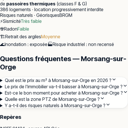
de
passoires thermiques
(classes F & G)
386
logements · location progressivement interdite
Risques naturels · Géorisques
BRGM
⚡
Sismicité
Très faible
☢️
Radon
Faible
🏗️
Retrait des argiles
Moyenne
🌊
Inondation
:
exposée
🏭
Risque industriel
:
non recensé
Questions fréquentes — Morsang-sur-
Orge
Quel est le prix au m² à Morsang-sur-Orge en 2026 ?
Le prix de l'immobilier va-t-il baisser à Morsang-sur-Orge ?
Est-ce le bon moment pour acheter à Morsang-sur-Orge ?
Quelle est la zone PTZ de Morsang-sur-Orge ?
Y a-t-il des risques naturels à Morsang-sur-Orge ?
Repères