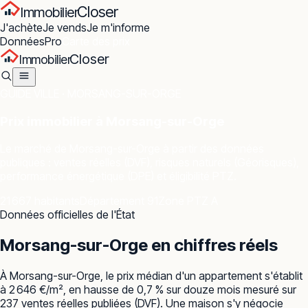
Closer
Immobilier
J'achète
Je vends
Je m'informe
Données
Pro
Carte des prix
Closer
Immobilier
GUIDE VILLE ·
MORSANG-SUR-ORGE
Prix immobilier à
Morsang-sur-Orge
Le marché de
Morsang-sur-Orge
à partir des données
publiques : ventes réelles (DVF), risques naturels (Géorisques),
performance énergétique (DPE) et éligibilité PTZ.
21 667 habitants
Département 91
Zone PTZ A
Données officielles de l'État
Morsang-sur-Orge
en chiffres réels
À Morsang-sur-Orge, le prix médian d'un appartement s'établit
à 2 646 €/m², en hausse de 0,7 % sur douze mois mesuré sur
237 ventes réelles publiées (DVF). Une maison s'y négocie