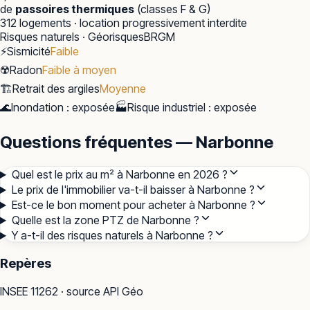
de
passoires thermiques
(classes F & G)
312
logements · location progressivement interdite
Risques naturels · Géorisques
BRGM
⚡
Sismicité
Faible
☢️
Radon
Faible à moyen
🏗️
Retrait des argiles
Moyenne
🌊
Inondation
:
exposée
🏭
Risque industriel
:
exposée
Questions fréquentes — Narbonne
Quel est le prix au m² à Narbonne en 2026 ?
Le prix de l'immobilier va-t-il baisser à Narbonne ?
Est-ce le bon moment pour acheter à Narbonne ?
Quelle est la zone PTZ de Narbonne ?
Y a-t-il des risques naturels à Narbonne ?
Repères
INSEE
11262
· source API Géo