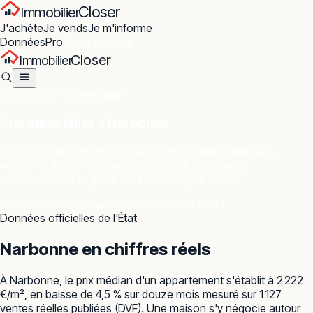
Closer
Immobilier
J'achète
Je vends
Je m'informe
Données
Pro
Carte des prix
Closer
Immobilier
GUIDE VILLE ·
NARBONNE
Prix immobilier à
Narbonne
Le marché de
Narbonne
à partir des données publiques :
ventes réelles (DVF), risques naturels (Géorisques),
performance énergétique (DPE) et éligibilité PTZ.
57 587 habitants
Département 11
Zone PTZ B1
Données officielles de l'État
Narbonne
en chiffres réels
À Narbonne, le prix médian d'un appartement s'établit à 2 222
€/m², en baisse de 4,5 % sur douze mois mesuré sur 1 127
ventes réelles publiées (DVF). Une maison s'y négocie autour