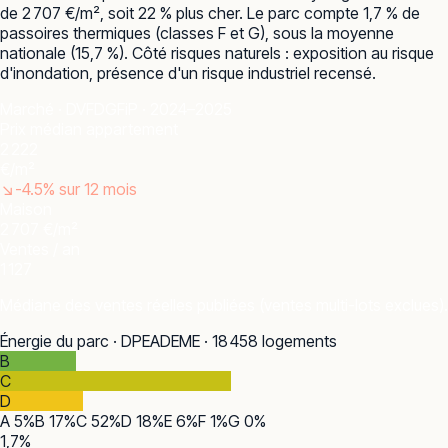
de 2 707 €/m², soit 22 % plus cher. Le parc compte 1,7 % de
passoires thermiques (classes F et G), sous la moyenne
nationale (15,7 %). Côté risques naturels : exposition au risque
d'inondation, présence d'un risque industriel recensé.
Marché · DVF
DGFiP · 2024–2025
Prix médian appartement
2 222
€/m²
↘
-4.5
% sur 12 mois
Maison
2 707 €/m²
Ventes / an
1 127
Médiane des ventes réelles publiées (ventes multi-lots exclues).
Énergie du parc · DPE
ADEME · 18 458 logements
B
C
D
A
5
%
B
17
%
C
52
%
D
18
%
E
6
%
F
1
%
G
0
%
1,7
%