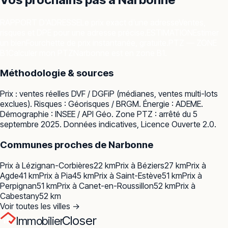
RAPPORT D'ADRESSE
Le prix exact d'une adresse
Ventes,
risques et DPE pour une adresse précise.
ESTIMATION
Estimer
un bien
Fourchette de prix instantanée, gratuite.
PTZ — ZONE
B1
Calculer mon PTZ
Narbonne est en zone B1.
Méthodologie & sources
Prix : ventes réelles
DVF / DGFiP
(médianes, ventes multi-lots
exclues). Risques :
Géorisques / BRGM
. Énergie :
ADEME
.
Démographie :
INSEE / API Géo
. Zone PTZ : arrêté du 5
septembre 2025. Données indicatives, Licence Ouverte 2.0.
Communes proches de
Narbonne
Prix à
Lézignan-Corbières
22
km
Prix à
Béziers
27
km
Prix à
Agde
41
km
Prix à
Pia
45
km
Prix à
Saint-Estève
51
km
Prix à
Perpignan
51
km
Prix à
Canet-en-Roussillon
52
km
Prix à
Cabestany
52
km
Voir toutes les villes →
Closer
Immobilier