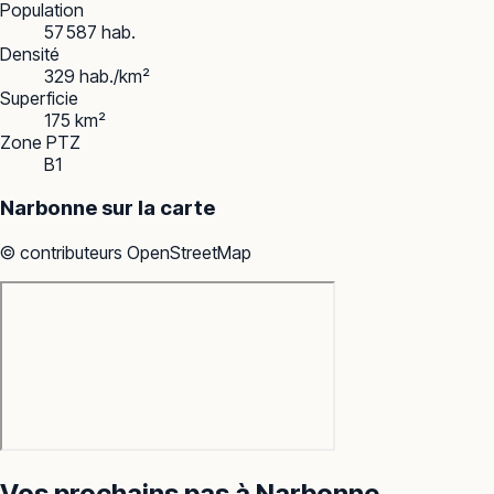
Population
57 587 hab.
Densité
329 hab./km²
Superficie
175 km²
Zone PTZ
B1
Narbonne
sur la carte
© contributeurs OpenStreetMap
Vos prochains pas à
Narbonne