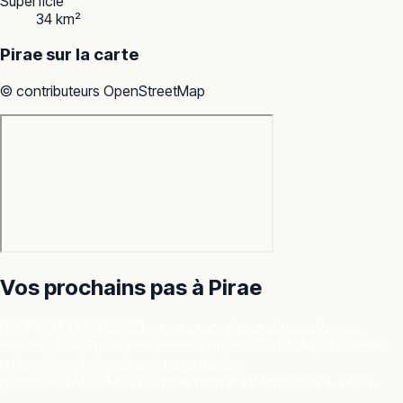
Superficie
34 km²
Pirae
sur la carte
© contributeurs OpenStreetMap
Vos prochains pas à
Pirae
RAPPORT D'ADRESSE
Le prix exact d'une adresse
Ventes,
risques et DPE pour une adresse précise.
ESTIMATION
Estimer
un bien
Fourchette de prix instantanée,
gratuite.
FINANCEMENT
Simuler mon prêt
Mensualité + TAEG.