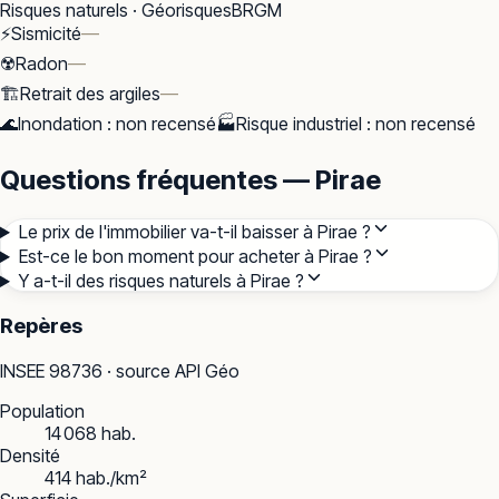
Risques naturels · Géorisques
BRGM
⚡
Sismicité
—
☢️
Radon
—
🏗️
Retrait des argiles
—
🌊
Inondation
:
non recensé
🏭
Risque industriel
:
non recensé
Questions fréquentes — Pirae
Le prix de l'immobilier va-t-il baisser à Pirae ?
Est-ce le bon moment pour acheter à Pirae ?
Y a-t-il des risques naturels à Pirae ?
Repères
INSEE
98736
· source API Géo
Population
14 068 hab.
Densité
414 hab./km²