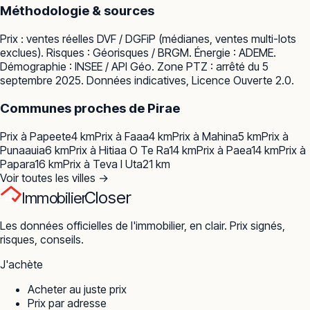
Méthodologie & sources
Prix : ventes réelles
DVF / DGFiP
(médianes, ventes multi-lots
exclues). Risques :
Géorisques / BRGM
. Énergie :
ADEME
.
Démographie :
INSEE / API Géo
. Zone PTZ : arrêté du 5
septembre 2025. Données indicatives, Licence Ouverte 2.0.
Communes proches de
Pirae
Prix à
Papeete
4
km
Prix à
Faaa
4
km
Prix à
Mahina
5
km
Prix à
Punaauia
6
km
Prix à
Hitiaa O Te Ra
14
km
Prix à
Paea
14
km
Prix à
Papara
16
km
Prix à
Teva I Uta
21
km
Voir toutes les villes →
Closer
Immobilier
Les données officielles de l'immobilier, en clair. Prix signés,
risques, conseils.
J'achète
Acheter au juste prix
Prix par adresse