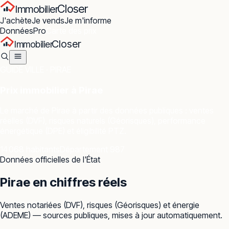
Closer
Immobilier
J'achète
Je vends
Je m'informe
Données
Pro
Carte des prix
Closer
Immobilier
GUIDE VILLE ·
PIRAE
Prix immobilier à
Pirae
Le marché de
Pirae
à partir des données publiques : ventes
réelles (DVF), risques naturels (Géorisques), performance
énergétique (DPE) et éligibilité PTZ.
14 068 habitants
Département 987
Données officielles de l'État
Pirae
en chiffres réels
Ventes notariées (DVF), risques (Géorisques) et énergie
(ADEME) — sources publiques, mises à jour automatiquement.