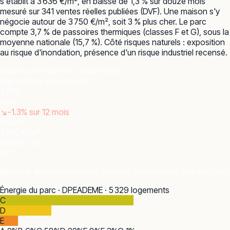
s'établit à 3 636 €/m², en baisse de 1,3 % sur douze mois
mesuré sur 341 ventes réelles publiées (DVF). Une maison s'y
négocie autour de 3 750 €/m², soit 3 % plus cher. Le parc
compte 3,7 % de passoires thermiques (classes F et G), sous la
moyenne nationale (15,7 %). Côté risques naturels : exposition
au risque d'inondation, présence d'un risque industriel recensé.
Marché · DVF
DGFiP · 2024–2025
Prix médian appartement
3 636
€/m²
↘
-1.3
% sur 12 mois
Maison
3 750 €/m²
Ventes / an
341
Médiane des ventes réelles publiées (ventes multi-lots exclues).
Énergie du parc · DPE
ADEME · 5 329 logements
C
D
E