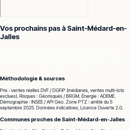
Vos prochains pas à
Saint-Médard-en-
Jalles
RAPPORT D'ADRESSE
Le prix exact d'une adresse
Ventes,
risques et DPE pour une adresse précise.
ESTIMATION
Estimer
un bien
Fourchette de prix instantanée, gratuite.
PTZ — ZONE
B1
Calculer mon PTZ
Saint-Médard-en-Jalles est en zone B1.
Méthodologie & sources
Prix : ventes réelles
DVF / DGFiP
(médianes, ventes multi-lots
exclues). Risques :
Géorisques / BRGM
. Énergie :
ADEME
.
Démographie :
INSEE / API Géo
. Zone PTZ : arrêté du 5
septembre 2025. Données indicatives, Licence Ouverte 2.0.
Communes proches de
Saint-Médard-en-Jalles