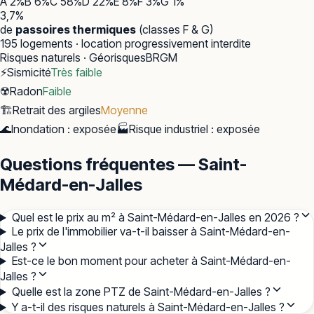
A
2
%
B
6
%
C
58
%
D
22
%
E
8
%
F
3
%
G
1
%
3,7
%
de
passoires thermiques
(classes F & G)
195
logements · location progressivement interdite
Risques naturels · Géorisques
BRGM
⚡
Sismicité
Très faible
☢️
Radon
Faible
🏗️
Retrait des argiles
Moyenne
🌊
Inondation
:
exposée
🏭
Risque industriel
:
exposée
Questions fréquentes — Saint-
Médard-en-Jalles
Quel est le prix au m² à Saint-Médard-en-Jalles en 2026 ?
Le prix de l'immobilier va-t-il baisser à Saint-Médard-en-
Jalles ?
Est-ce le bon moment pour acheter à Saint-Médard-en-
Jalles ?
Quelle est la zone PTZ de Saint-Médard-en-Jalles ?
Y a-t-il des risques naturels à Saint-Médard-en-Jalles ?