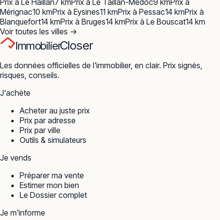
Prix à
Le Haillan
7
km
Prix à
Le Taillan-Médoc
9
km
Prix à
Mérignac
10
km
Prix à
Eysines
11
km
Prix à
Pessac
14
km
Prix à
Blanquefort
14
km
Prix à
Bruges
14
km
Prix à
Le Bouscat
14
km
Voir toutes les villes →
Closer
Immobilier
Les données officielles de l'immobilier, en clair. Prix signés,
risques, conseils.
J'achète
Acheter au juste prix
Prix par adresse
Prix par ville
Outils & simulateurs
Je vends
Préparer ma vente
Estimer mon bien
Le Dossier complet
Je m'informe