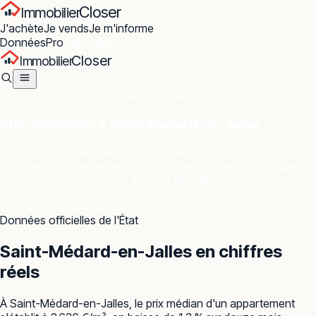
Closer
Immobilier
J'achète
Je vends
Je m'informe
Données
Pro
Carte des prix
Closer
Immobilier
GUIDE VILLE ·
SAINT-MÉDARD-EN-JALLES
Prix immobilier à
Saint-Médard-en-Jalles
Le marché de
Saint-Médard-en-Jalles
à partir des données
publiques : ventes réelles (DVF), risques naturels (Géorisques),
performance énergétique (DPE) et éligibilité PTZ.
32 910 habitants
Département 33
Zone PTZ B1
Données officielles de l'État
Saint-Médard-en-Jalles
en chiffres
réels
À Saint-Médard-en-Jalles, le prix médian d'un appartement